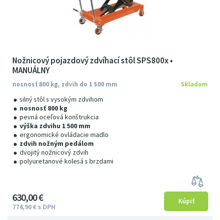
Nožnicový pojazdový zdvíhací stôl SPS800x •
MANUÁLNY
nosnosť 800 kg, zdvih do 1 500 mm
Skladom
silný stôl s vysokým zdvihom
nosnosť 800 kg
pevná oceľová konštrukcia
výška zdvihu 1 500 mm
ergonomické ovládacie madlo
zdvih nožným pedálom
dvojitý nožnicový zdvih
polyuretanové kolesá s brzdami
630
00
€
774
9
0
€
s DPH