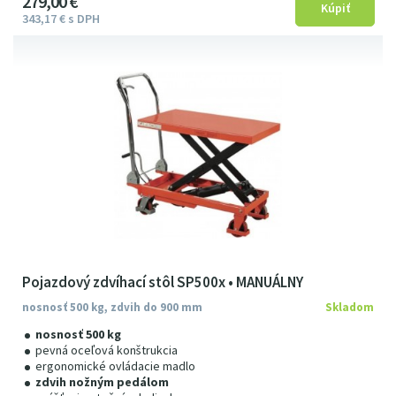
279
00
€
343
17
€
s DPH
Pojazdový zdvíhací stôl SP500x • MANUÁLNY
nosnosť 500 kg, zdvih do 900 mm
Skladom
nosnosť 500 kg
pevná oceľová konštrukcia
ergonomické ovládacie madlo
zdvih nožným pedálom