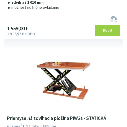
zdvih až 1 010 mm
možnosť nožného ovládanie
1
559
00
€
1
917
57
€
s DPH
Priemyselná zdvíhacia plošina PIW2s • STATICKÁ
nosnosť 1.0 t, zdvih 990 mm