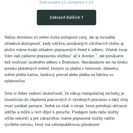
Zobrazujem
12
záznamov z 19.
Zobraziť ďalších 7
Našou doménou sú nielen nízke eshopové ceny, ale aj rozsiahla
skladová dostupnosť, kedy väčšinu ponúkaných zdvíhacích stolov aj
plošín máme trvalo skladom pripravených ihneď k odberu. Všetok tovar
Vám radi zašleme prepravnou službou" až k dverám ", ale ponúkame
tiež možnosť osobného odberu v Bratislave. Nezabúdame ani na širokú
ponuku platobných metód, ktorými sú platba v hotovosti, dobierka,
online platba kartou, bankový prevod alebo platba na faktúru so
splatnosťou.
Sme si dobre vedomí skutočnosti, že nákup manipulačnej techniky je
investíciou do zlepšenia pracovných či výrobných procesov a taký stroj
musí zarábať peniaze. Jedná sa však o stroje, ktoré potrebujú občasnú
údržbu a môže u nich dôjsť k poruche. Predajom teda naše služby
určite nekončí a pre zákazníkov máme pripravené služby nášho
rýchleho servisu, ktorý má celorepublikovou pôsobnosť.