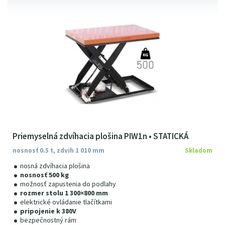
Priemyselná zdvíhacia plošina PIW1n • STATICKÁ
nosnosť 0.5 t, zdvih 1 010 mm
Skladom
nosná zdvíhacia plošina
nosnosť 500 kg
možnosť zapustenia do podlahy
rozmer stolu 1 300×800 mm
elektrické ovládanie tlačítkami
pripojenie k 380V
bezpečnostný rám