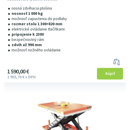
nosná zdvíhacia plošina
nosnosť 1 000 kg
možnosť zapustenia do podlahy
rozmer stolu 1 300×820 mm
elektrické ovládanie tlačítkami
pripojenie k 230V
bezpečnostný rám
zdvih až 990 mm
možnosť nožného ovládanie
1
590
00
€
1
955
7
0
€
s DPH