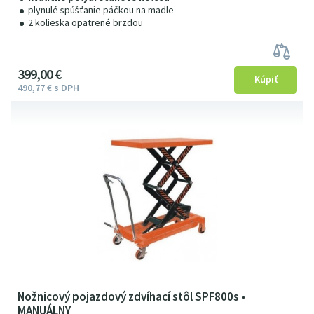
plynulé spúšťanie páčkou na madle
2 kolieska opatrené brzdou
399
00
€
490
77
€
s DPH
Nožnicový pojazdový zdvíhací stôl SPF800s •
MANUÁLNY