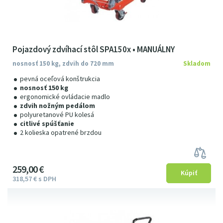
Pojazdový zdvíhací stôl SPA150x • MANUÁLNY
nosnosť 150 kg, zdvih do 720 mm
Skladom
pevná oceľová konštrukcia
nosnosť 150 kg
ergonomické ovládacie madlo
zdvih nožným pedálom
polyuretanové PU kolesá
citlivé spúšťanie
2 kolieska opatrené brzdou
259
00
€
318
57
€
s DPH