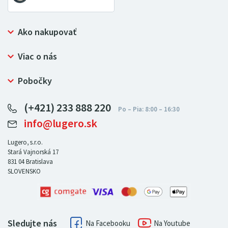
Ako nakupovať
Prečo nakupovať u LUGERO
Viac o nás
Často kladené otázky
Bezpečný nákup
Ochrana osobných údajov
Pobočky
Certifikát NATUR-PACK
Reklamačný poriadok
LUGERO Poľsko
Pre predajcov
(+421) 233 888 220
LUGERO Nemecko
info@lugero.sk
LUGERO Česká republika
LUGERO Maďarsko
Lugero, s.r.o.
Stará Vajnorská 17
LUGERO Rakousko
831 04
Bratislava
SLOVENSKO
Sledujte nás
Facebook
Youtube