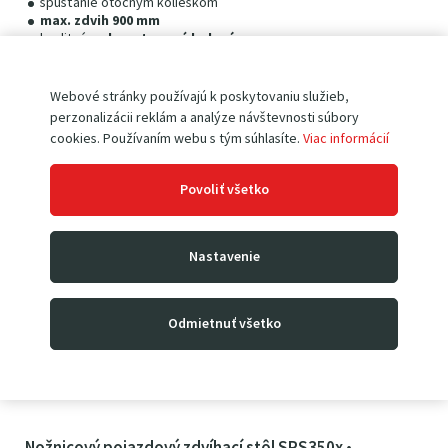
spúšťanie otočným kolieskom
max. zdvih 900 mm
kvalitné
polyuretanové kolesá
2 kolieska opatrené brzdou
Webové stránky používajú k poskytovaniu služieb,
perzonalizácii reklám a analýze návštevnosti súbory
359
00
€
cookies. Používaním webu s tým súhlasíte.
Viac informácií
441
57
€
s DPH
Povoliť všetko
Nastavenie
Odmietnuť všetko
Nožnicový pojazdový zdvíhací stôl SPS350x •