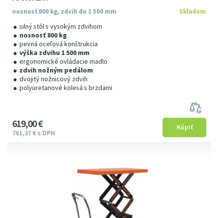
nosnosť 800 kg, zdvih do 1 500 mm
Skladom
silný stôl s vysokým zdvihom
nosnosť 800 kg
pevná oceľová konštrukcia
výška zdvihu 1 500 mm
ergonomické ovládacie madlo
zdvih nožným pedálom
dvojitý nožnicový zdvih
polyuretanové kolesá s brzdami
619
00
€
761
37
€
s DPH