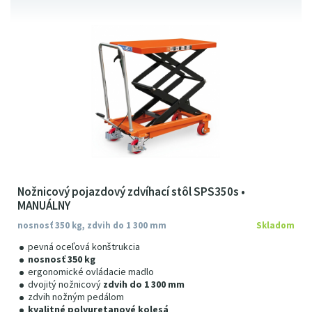
Nožnicový pojazdový zdvíhací stôl SPS350s •
MANUÁLNY
nosnosť 350 kg, zdvih do 1 300 mm
Skladom
pevná oceľová konštrukcia
nosnosť 350 kg
ergonomické ovládacie madlo
dvojitý nožnicový
zdvih do 1 300 mm
zdvih nožným pedálom
kvalitné polyuretanové kolesá