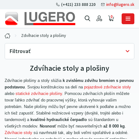
(+421) 233 888 220
info@lugero.sk
0
Zdvíhacie stoly a plošiny
Filtrovať
Zdvíhacie stoly a plošiny
Skladová dostupnosť
Iba skladom
(14)
Zdvíhacie plošiny a stoly slúžia
k zvislému zdvihu bremien s pevnou
Cena bez DPH
podstavou
. Svojou konštrukciou sa delí na
pojazdové zdvíhacie stoly
alebo
statické zdvíhacie plošiny
. Pomocou zdvíhacích plošín môžete
tovar ľahko zdvíhať do pracovnej výšky, ktorá vyhovuje vašim
potrebám. Naše plošiny môžu byť pevne ukotvené k podlahe a možno
ich tiež zapustiť. Stabilné nožnicové vzpery (dvojité, trojité alebo i
tandemové) a
kvalitné hydraulické čerpadlo
sú štandardom u
všetkých modelov.
Nosnosť
môže byť neuveriteľných
až 8 000 kg
.
Zdvíhacie stoly
sú navrhnuté tak, aby boli veľmi spoľahlivé a odolné.