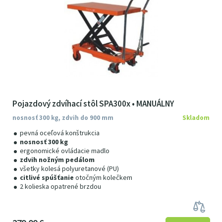
Pojazdový zdvíhací stôl SPA300x • MANUÁLNY
nosnosť 300 kg, zdvih do 900 mm
Skladom
pevná oceľová konštrukcia
nosnosť 300 kg
ergonomické ovládacie madlo
zdvih nožným pedálom
všetky kolesá polyuretanové (PU)
citlivé spúšťanie
otočným kolečkem
2 kolieska opatrené brzdou