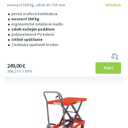
nosnosť 150 kg, zdvih do 725 mm
Skladom
pevná oceľová konštrukcia
nosnosť 150 kg
ergonomické ovládacie madlo
zdvih nožným pedálom
polyuretanové PU kolesá
citlivé spúšťanie
2 kolieska opatrené brzdou
249
00
€
306
27
€
s DPH