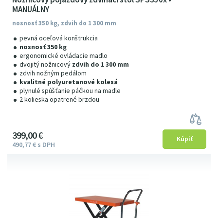
MANUÁLNY
nosnosť 350 kg, zdvih do 1 300 mm
pevná oceľová konštrukcia
nosnosť 350 kg
ergonomické ovládacie madlo
dvojitý nožnicový
zdvih do 1 300 mm
zdvih nožným pedálom
kvalitné polyuretanové kolesá
plynulé spúšťanie páčkou na madle
2 kolieska opatrené brzdou
399
00
€
490
77
€
s DPH