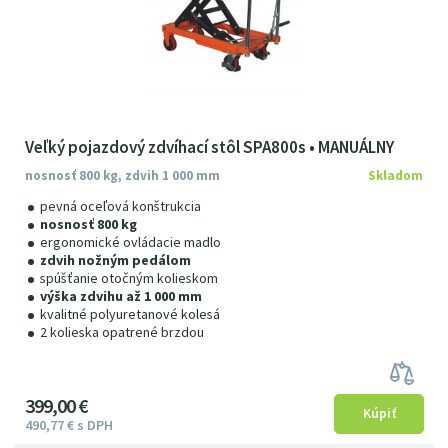
Veľký pojazdový zdvíhací stôl SPA800s • MANUÁLNY
nosnosť 800 kg, zdvih 1 000 mm
Skladom
pevná oceľová konštrukcia
nosnosť 800 kg
ergonomické ovládacie madlo
zdvih nožným pedálom
spúšťanie otočným kolieskom
výška zdvihu až 1 000 mm
kvalitné polyuretanové kolesá
2 kolieska opatrené brzdou
399
00
€
490
77
€
s DPH