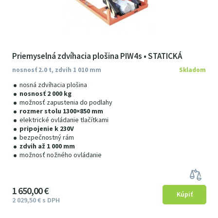
Priemyselná zdvíhacia plošina PIW4s • STATICKÁ
nosnosť 2.0 t, zdvih 1 010 mm
Skladom
nosná zdvíhacia plošina
nosnosť 2 000 kg
možnosť zapustenia do podlahy
rozmer stolu 1300×850 mm
elektrické ovládanie tlačítkami
pripojenie k 230V
bezpečnostný rám
zdvih až 1 000 mm
možnosť nožného ovládanie
1
650
00
€
2
029
5
0
€
s DPH