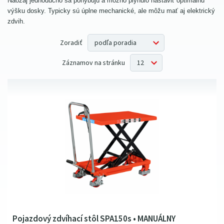
Naozaj jednoducho sa pohybujú a možno plynulo nastaviť optimálnu
výšku dosky. Typicky sú úplne mechanické, ale môžu mať aj elektrický
zdvih.
Zoradiť
Záznamov na stránku
Pojazdový zdvíhací stôl SPA150s • MANUÁLNY