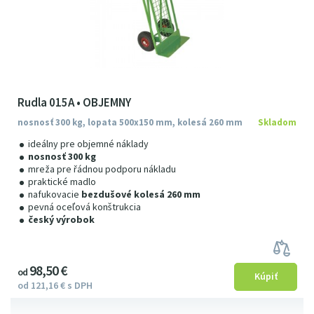
Rudla 015A • OBJEMNY
nosnosť 300 kg, lopata 500x150 mm, kolesá 260 mm
Skladom
ideálny pre objemné náklady
nosnosť 300 kg
mreža pre řádnou podporu nákladu
praktické madlo
nafukovacie
bezdušové kolesá 260 mm
pevná oceľová konštrukcia
český výrobok
98
5
0
€
od
od
121
16
€
s DPH