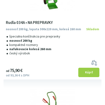
Rudla 034A • NA PREPRAVKY
nosnosť 200 kg, lopata 300x220 mm, kolesá 260 mm
Skladom
špecialna konštrukcia pre prepravky
nosnosť 200 kg
kompaktné rozmery
nafukovacie kolesá 260 mm
český výrobok
75
9
0
€
od
od
93
36
€
s DPH