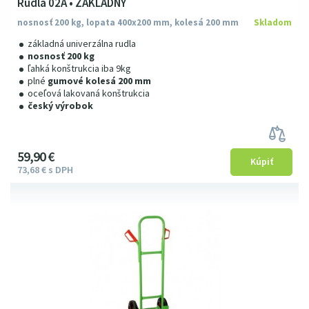
Rudla 02A • ZÁKLADNY
nosnosť 200 kg, lopata 400x200 mm, kolesá 200 mm
Skladom
základná univerzálna rudla
nosnosť 200 kg
ľahká konštrukcia iba 9kg
plné
gumové kolesá 200 mm
oceľová lakovaná konštrukcia
český výrobok
59
9
0
€
73
68
€
s DPH