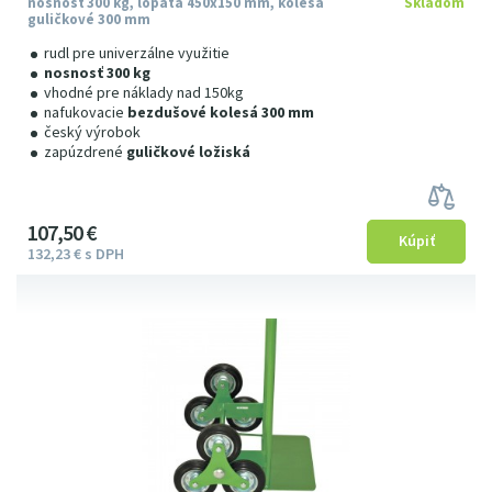
nosnosť 300 kg, lopata 450x150 mm, kolesá
Skladom
guličkové 300 mm
rudl pre univerzálne využitie
nosnosť 300 kg
vhodné pre náklady nad 150kg
nafukovacie
bezdušové kolesá 300 mm
český výrobok
zapúzdrené
guličkové ložiská
107
5
0
€
132
23
€
s DPH