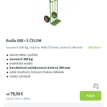
Rudla 08B • S ČELOM
nosnosť 200 kg, lopata 400x170 mm, kolesá 260 mm
Skladom
univerzálne využitie
nosnosť 200 kg
praktické madlo
bezdušové nafukovacie kolesá 260 mm
úzké medzery čela pre fixáciu nákladu
český výrobok
79
5
0
€
od
od
97
79
€
s DPH