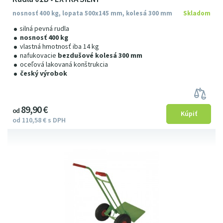
nosnosť 400 kg, lopata 500x145 mm, kolesá 300 mm
Skladom
silná pevná rudla
nosnosť 400 kg
vlastná hmotnosť iba 14 kg
nafukovacie
bezdušové kolesá 300 mm
oceľová lakovaná konštrukcia
český výrobok
89
9
0
€
od
od
110
58
€
s DPH