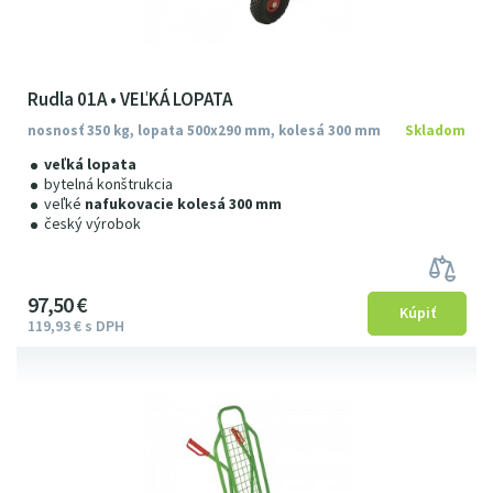
Rudla 01A • VEĽKÁ LOPATA
nosnosť 350 kg, lopata 500x290 mm, kolesá 300 mm
Skladom
veľká lopata
bytelná konštrukcia
veľké
nafukovacie kolesá 300 mm
český výrobok
97
5
0
€
119
93
€
s DPH