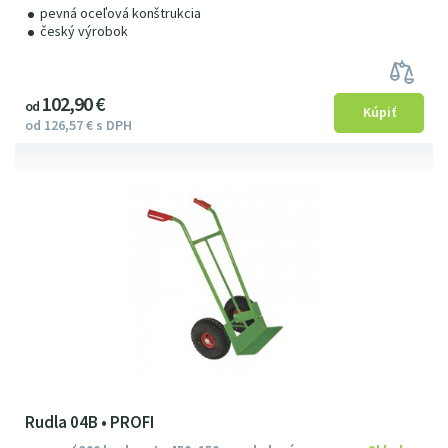
pevná oceľová konštrukcia
český výrobok
102
9
0
€
od
od
126
57
€
s DPH
Rudla 04B • PROFI