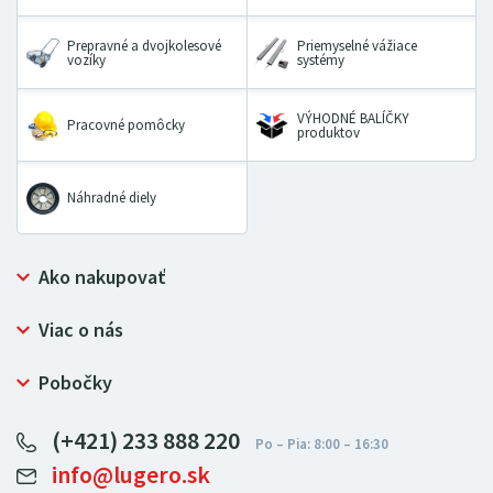
Prepravné a dvojkolesové
Priemyselné vážiace
vozíky
systémy
VÝHODNÉ BALÍČKY
Pracovné pomôcky
produktov
Náhradné diely
Ako nakupovať
Prečo nakupovať u LUGERO
Viac o nás
Často kladené otázky
Bezpečný nákup
Ochrana osobných údajov
Pobočky
Certifikát NATUR-PACK
Reklamačný poriadok
LUGERO Poľsko
Pre predajcov
(+421) 233 888 220
LUGERO Nemecko
info@lugero.sk
LUGERO Česká republika