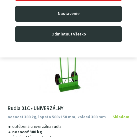
79
9
0
€
od
Nastavenie
od
98
28
€
s DPH
Odmietnuť všetko
Rudla 01C • UNIVERZÁLNY
nosnosť 300 kg, lopata 500x150 mm, kolesá 300 mm
Skladom
obľúbená univerzálna rudla
nosnosť 300 kg