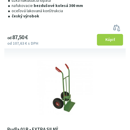
úzká nakládacia lopata
nafukovacie
bezdušové kolesá 300 mm
oceľová lakovaná konštrukcia
český výrobok
87
5
0
€
od
od
107
63
€
s DPH
Rudla 01B • EXTRA SILNÝ