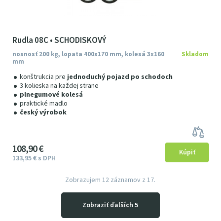
Rudla 08C • SCHODISKOVÝ
nosnosť 200 kg, lopata 400x170 mm, kolesá 3x160
Skladom
mm
konštrukcia pre
jednoduchý pojazd po schodoch
3 kolieska na každej strane
plnegumové kolesá
praktické madlo
český výrobok
108
9
0
€
133
95
€
s DPH
Zobrazujem
12
záznamov z 17.
Zobraziť ďalších 5