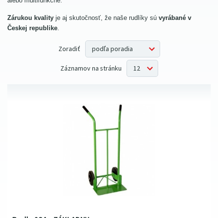
alebo multifunkčné.
400 kg
(1)
Zárukou kvality
je aj skutočnosť, že naše rudlíky sú
vyrábané v
Českej republike
.
Zoradiť
Záznamov na stránku