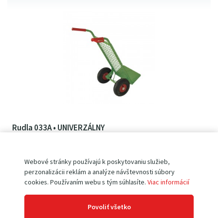
Rudla 033A • UNIVERZÁLNY
nosnosť 200 kg, lopata 400x170 mm, kolesá 260 mm
Skladom
univerzálne využitie
Webové stránky používajú k poskytovaniu služieb,
nosnosť 200 kg
perzonalizácii reklám a analýze návštevnosti súbory
mreža pre riadnu podporu nákladu
cookies. Používaním webu s tým súhlasíte.
Viac informácií
nafukovacie
bezdušové kolesá 260 mm
český výrobok
vlastná hmotnosť iba 9 kg
Povoliť všetko