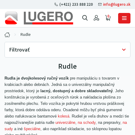
(+421) 233 888 220
info@lugero.sk
0
Rudle
Filtrovať
Rudle
Skladová dostupnosť
Iba skladom
(16)
Rudla je dvojkolesový ručný vozík
pre manipuláciu s tovarom v
Cena bez DPH
krabiciach alebo debnách. Jedná sa o univerzálny manipulačný
prostriedok, ktorý je
lacný, dostupný a dobre skladovateľný
. Jeho
Nosnosť
konštrukcia je vyrobená z oceľových rúrok a nakladacia plošina zo
zosilneného plechu. Telo vozíka je pokryté hrubou vrstvou práškovej
200 kg
(6)
Ložiská
farby, ktorá dobre odoláva oderu. Osadené môžu byť plná gumenné
250 kg
(3)
alebo nafukovacie bantamové
kolesá
. Rudiel je veľa druhov a medzi tie
guličkové
(1)
najpoužívanejšie patria rudle
univerzálne
,
na schody
, na prepravky,
na
300 kg
(4)
ihličkové
(7)
sudy
a iné
špeciálne
, ako napríklad skladacie, so sklopnou lopatou
350 kg
(3)