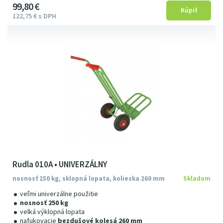
99
8
0
€
122
75
€
s DPH
Rudla 010A • UNIVERZÁLNY
nosnosť 250 kg, sklopná lopata, kolieska 260 mm
Skladom
veľmi univerzálne použitie
nosnosť 250 kg
velká výklopná lopata
nafukovacie
bezdušové kolesá 260 mm