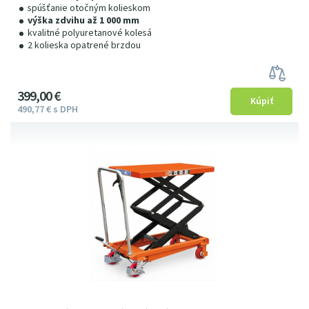
spúšťanie otočným kolieskom
výška zdvihu až 1 000 mm
kvalitné polyuretanové kolesá
2 kolieska opatrené brzdou
399
00
€
490
77
€
s DPH