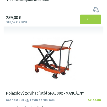
259
00
€
318
57
€
s DPH
Pojazdový zdvíhací stôl SPA300x • MANUÁLNY
nosnosť 300 kg, zdvih do 900 mm
Skladom