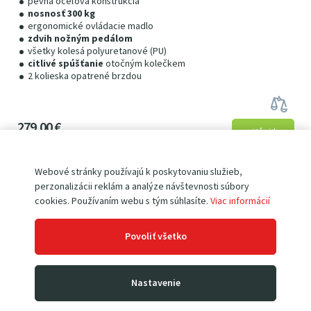
pevná oceľová konštrukcia
nosnosť 300 kg
ergonomické ovládacie madlo
zdvih nožným pedálom
všetky kolesá polyuretanové (PU)
citlivé spúšťanie
otočným kolečkem
2 kolieska opatrené brzdou
279
00
€
343
17
€
s DPH
Webové stránky používajú k poskytovaniu služieb,
perzonalizácii reklám a analýze návštevnosti súbory
cookies. Používaním webu s tým súhlasíte.
Viac informácií
Povoliť všetko
Nastavenie