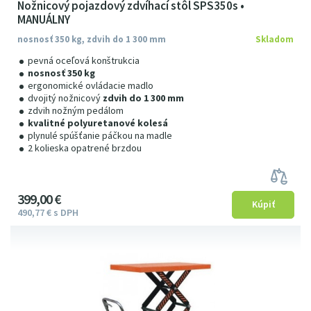
Nožnicový pojazdový zdvíhací stôl SPS350s •
MANUÁLNY
nosnosť 350 kg, zdvih do 1 300 mm
Skladom
pevná oceľová konštrukcia
nosnosť 350 kg
ergonomické ovládacie madlo
dvojitý nožnicový
zdvih do 1 300 mm
zdvih nožným pedálom
kvalitné polyuretanové kolesá
plynulé spúšťanie páčkou na madle
2 kolieska opatrené brzdou
399
00
€
490
77
€
s DPH