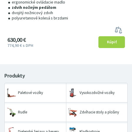
ergonomické ovládacie madlo
zdvih nožným pedálom
dvojitý nožnicový zdvih
polyuretanové kolesá s brzdami
630
00
€
774
9
0
€
s DPH
Paletové vozíky
Vysokozdvižné vozíky
Rudle
Zdvíhacie stoly a plošiny
Dielenské žeriavy a hevery
Kladkostroje