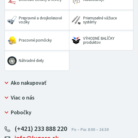
Prepravné a dvojkolesové
Priemyselné vážiace
vozíky
systémy
VÝHODNÉ BALÍČKY
Pracovné pomôcky
produktov
Náhradné diely
Ako nakupovať
Prečo nakupovať u LUGERO
Viac o nás
Často kladené otázky
Bezpečný nákup
Ochrana osobných údajov
Pobočky
Certifikát NATUR-PACK
Reklamačný poriadok
LUGERO Poľsko
Pre predajcov
(+421) 233 888 220
LUGERO Nemecko