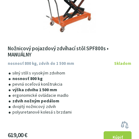
Nožnicový pojazdový zdvíhací stôl SPF800s •
MANUÁLNY
nosnosť 800 kg, zdvih do 1 500 mm
Skladom
silný stôl s vysokým zdvihom
nosnosť 800 kg
pevná oceľová konštrukcia
výška zdvihu 1 500 mm
ergonomické ovládacie madlo
zdvih nožným pedálom
dvojitý nožnicový zdvih
polyuretanové kolesá s brzdami
619
00
€