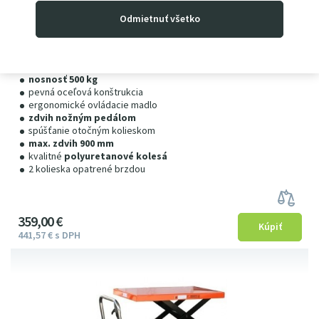
Odmietnuť všetko
Pojazdový zdvíhací stôl SP500x • MANUÁLNY
nosnosť 500 kg, zdvih do 900 mm
Skladom
nosnosť 500 kg
pevná oceľová konštrukcia
ergonomické ovládacie madlo
zdvih nožným pedálom
spúšťanie otočným kolieskom
max. zdvih 900 mm
kvalitné
polyuretanové kolesá
2 kolieska opatrené brzdou
359
00
€
441
57
€
s DPH