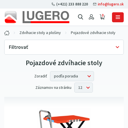
(+421) 233 888 220
info@lugero.sk
0
Zdvíhacie stoly a plošiny
Pojazdové zdvíhacie stoly
Filtrovať
Pojazdové zdvíhacie stoly
Skladová dostupnosť
Iba skladom
(8)
Cena bez DPH
Zoradiť
Záznamov na stránku