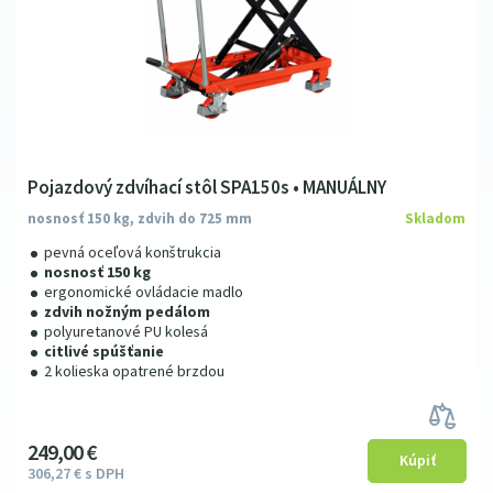
Pojazdový zdvíhací stôl SPA150s • MANUÁLNY
nosnosť 150 kg, zdvih do 725 mm
Skladom
pevná oceľová konštrukcia
nosnosť 150 kg
ergonomické ovládacie madlo
zdvih nožným pedálom
polyuretanové PU kolesá
citlivé spúšťanie
2 kolieska opatrené brzdou
249
00
€
306
27
€
s DPH