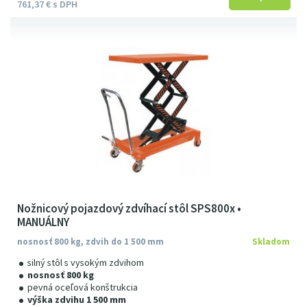
761
37
€
s DPH
Nožnicový pojazdový zdvíhací stôl SPS800x •
MANUÁLNY
nosnosť 800 kg, zdvih do 1 500 mm
Skladom
silný stôl s vysokým zdvihom
nosnosť 800 kg
pevná oceľová konštrukcia
výška zdvihu 1 500 mm