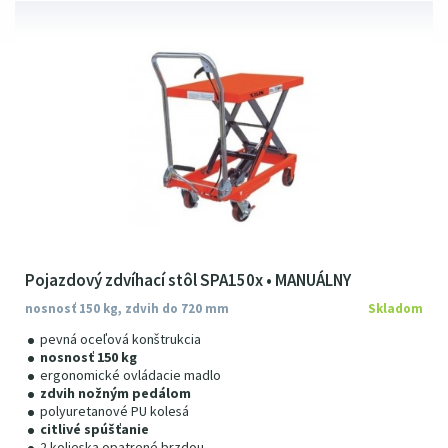
Pojazdový zdvíhací stôl SPA150x • MANUÁLNY
nosnosť 150 kg, zdvih do 720 mm
Skladom
pevná oceľová konštrukcia
nosnosť 150 kg
ergonomické ovládacie madlo
zdvih nožným pedálom
polyuretanové PU kolesá
citlivé spúšťanie
2 kolieska opatrené brzdou