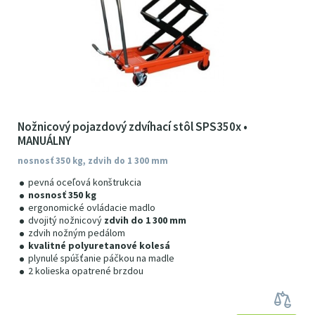
Nožnicový pojazdový zdvíhací stôl SPS350x •
MANUÁLNY
nosnosť 350 kg, zdvih do 1 300 mm
pevná oceľová konštrukcia
nosnosť 350 kg
ergonomické ovládacie madlo
dvojitý nožnicový
zdvih do 1 300 mm
zdvih nožným pedálom
kvalitné polyuretanové kolesá
plynulé spúšťanie páčkou na madle
2 kolieska opatrené brzdou