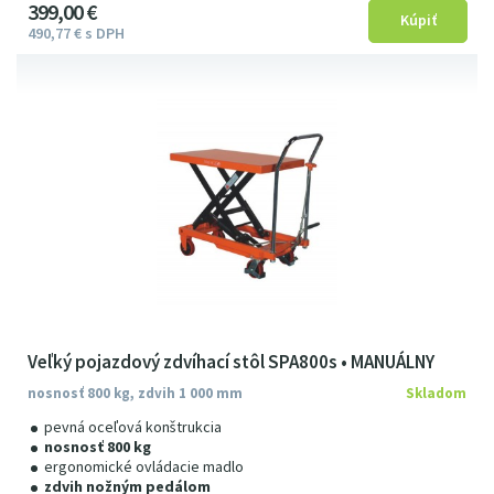
399
00
€
490
77
€
s DPH
Veľký pojazdový zdvíhací stôl SPA800s • MANUÁLNY
nosnosť 800 kg, zdvih 1 000 mm
Skladom
pevná oceľová konštrukcia
nosnosť 800 kg
ergonomické ovládacie madlo
zdvih nožným pedálom