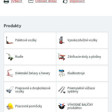
Vytlačiť
Odoslať dotaz
Doporučiť
Paletové vozíky
Vysokozdvižné vozíky
Rudle
Zdvíhacie stoly a plošiny
Dielenské žeriavy a hevery
Kladkostroje
Prepravné a dvojkolesové
Priemyselné vážiace
vozíky
systémy
VÝHODNÉ BALÍČKY
Pracovné pomôcky
produktov