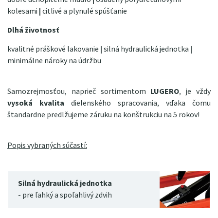
kolesami
|
citlivé a plynulé spúšťanie
Dlhá životnosť
kvalitné práškové lakovanie
|
silná hydraulická jednotka
|
minimálne nároky na údržbu
Samozrejmosťou, naprieč sortimentom
LUGERO
, je vždy
vysoká kvalita
dielenského spracovania, vďaka čomu
štandardne predlžujeme záruku na konštrukciu na 5 rokov!
Popis vybraných súčastí:
Silná hydraulická jednotka
- pre ľahký a spoľahlivý zdvih