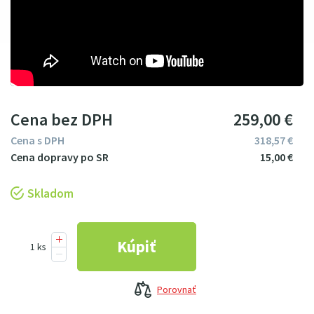
Cena bez DPH
259
00
€
Cena s DPH
318
57
€
15
00
€
Skladom
Porovnať