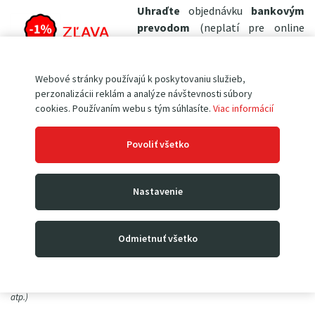
Uhraďte
objednávku
bankovým
prevodom
(neplatí pre online
platby kartou ani dobierku)
a
ušetrite 1%
z celkovej ceny
nákupu!
Webové stránky používajú k poskytovaniu služieb,
perzonalizácii reklám a analýze návštevnosti súbory
Stačí len v nákupnom košíku uplatniť zľavový kupón
cookies. Používaním webu s tým súhlasíte.
Viac informácií
"
PLATBA
"
+ RUKAVICE AKO BONUS
Povoliť všetko
K nákupu tohto tovaru máte
Nastavenie
možnosť získať
ľahké a
pohodlné
pracovné rukavice
s
jemnou bielou lícovou kozinkou
Odmietnuť všetko
PD5-6
len za 0,1€
!
(tie určite oceníte nielen pri práci so
zakupeným produktom, ale tiež na zahrade, v dielni, pri ľahkých montážach,
atp.)