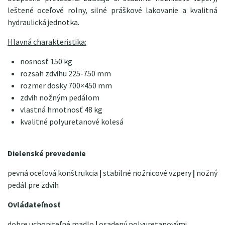
leštené oceľové rolny, silné práškové lakovanie a kvalitná
hydraulická jednotka.
Hlavná charakteristika:
nosnosť 150 kg
rozsah zdvihu 225-750 mm
rozmer dosky 700×450 mm
zdvih nožným pedálom
vlastná hmotnosť 48 kg
kvalitné polyuretanové kolesá
Dielenské prevedenie
pevná oceľová konštrukcia
|
stabilné nožnicové vzpery
|
nožný
pedál pre zdvih
Ovládateľnosť
dobre uchopiteľné madlo
|
osadený polyuretanovými