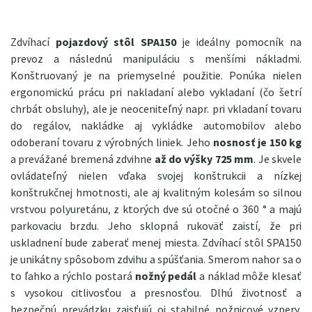
Zdvíhací
pojazdový stôl SPA150
je ideálny pomocník na
prevoz a následnú manipuláciu s menšími nákladmi.
Konštruovaný je na priemyselné použitie. Ponúka nielen
ergonomickú prácu pri nakladaní alebo vykladaní (čo šetrí
chrbát obsluhy), ale je neoceniteľný napr. pri vkladaní tovaru
do regálov, nakládke aj vykládke automobilov alebo
odoberaní tovaru z výrobných liniek. Jeho
nosnosť je 150 kg
a prevážané bremená zdvihne
až do výšky 725 mm
. Je skvele
ovládateľný nielen vďaka svojej konštrukcii a nízkej
konštrukčnej hmotnosti, ale aj kvalitným kolesám so silnou
vrstvou polyuretánu, z ktorých dve sú otočné o 360 ° a majú
parkovaciu brzdu. Jeho sklopná rukoväť zaistí, že pri
uskladnení bude zaberať menej miesta. Zdvíhací stôl SPA150
je unikátny spôsobom zdvihu a spúšťania. Smerom nahor sa o
to ľahko a rýchlo postará
nožný pedál
a náklad môže klesať
s vysokou citlivosťou a presnosťou. Dlhú životnosť a
bezpečnú prevádzku zaisťujú oi stabilné nožnicové vzpery,