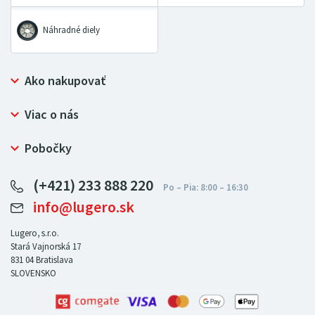
Náhradné diely
Ako nakupovať
Prečo nakupovať u LUGERO
Viac o nás
Často kladené otázky
Bezpečný nákup
Ochrana osobných údajov
Pobočky
Certifikát NATUR-PACK
Reklamačný poriadok
LUGERO Poľsko
Pre predajcov
(+421) 233 888 220
LUGERO Nemecko
info@lugero.sk
LUGERO Česká republika
LUGERO Maďarsko
Lugero, s.r.o.
Stará Vajnorská 17
LUGERO Rakousko
831 04
Bratislava
SLOVENSKO