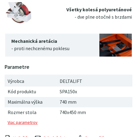
Všetky kolesá polyuretánové
- dve plne otočné s brzdami
Mechanická aretácia
- proti nechcenému poklesu
Výrobca
DELTALIFT
Kód produktu
SPA150x
Maximálna výška
740
mm
Rozmer stola
740x450 mm