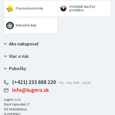
VÝHODNÉ BALÍČKY
Pracovné pomôcky
produktov
Náhradné diely
Ako nakupovať
Prečo nakupovať u LUGERO
Viac o nás
Často kladené otázky
Bezpečný nákup
Ochrana osobných údajov
Pobočky
Certifikát NATUR-PACK
Reklamačný poriadok
LUGERO Poľsko
Pre predajcov
(+421) 233 888 220
LUGERO Nemecko
info@lugero.sk
LUGERO Česká republika
LUGERO Maďarsko
Lugero, s.r.o.
Stará Vajnorská 17
LUGERO Rakousko
831 04
Bratislava
SLOVENSKO