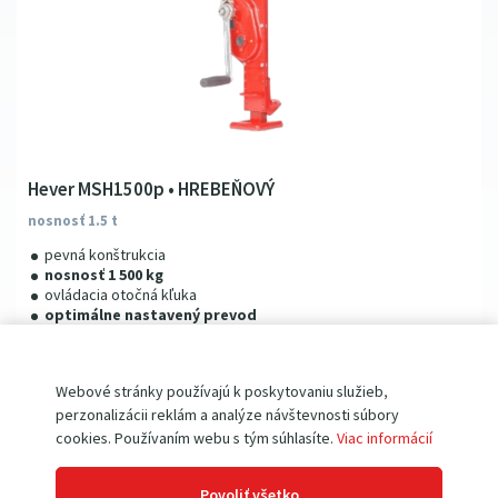
Hever MSH1500p • HREBEŇOVÝ
nosnosť 1.5 t
pevná konštrukcia
nosnosť 1 500 kg
ovládacia otočná kľuka
optimálne nastavený prevod
bezpečnostná mechanická poistka
rozsah zdvihu 725 - 1 075 mm
Webové stránky používajú k poskytovaniu služieb,
perzonalizácii reklám a analýze návštevnosti súbory
149
00
€
cookies. Používaním webu s tým súhlasíte.
Viac informácií
183
27
€
s DPH
Povoliť všetko