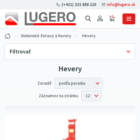
(+421) 233 888 220
info@lugero.sk
0
Dielenské žeriavy a hevery
Hevery
Filtrovať
Hevery
Skladová dostupnosť
Iba skladom
(0)
Cena bez DPH
Zoradiť
Záznamov na stránku
Nosnosť
1500 kg
(1)