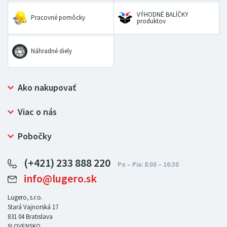
VÝHODNÉ BALÍČKY
Pracovné pomôcky
produktov
Náhradné diely
Ako nakupovať
Prečo nakupovať u LUGERO
Viac o nás
Často kladené otázky
Bezpečný nákup
Ochrana osobných údajov
Pobočky
Certifikát NATUR-PACK
Reklamačný poriadok
LUGERO Poľsko
Pre predajcov
(+421) 233 888 220
LUGERO Nemecko
info@lugero.sk
LUGERO Česká republika
LUGERO Maďarsko
Lugero, s.r.o.
Stará Vajnorská 17
LUGERO Rakousko
831 04
Bratislava
SLOVENSKO