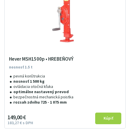
Hever MSH1500p • HREBEŇOVÝ
nosnosť 1.5 t
pevná konštrukcia
nosnosť 1 500 kg
ovládacia otočná kľuka
optimálne nastavený prevod
bezpečnostná mechanická poistka
rozsah zdvihu 725 - 1 075 mm
149
00
€
183
27
€
s DPH