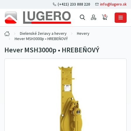
(+421) 233 888 220
info@lugero.sk
0
Dielenské žeriavy a hevery
Hevery
Hever MSH3000p • HREBEŇOVÝ
Hever MSH3000p • HREBEŇOVÝ