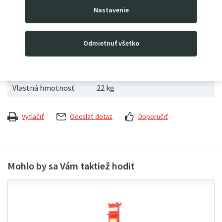
držiaky pre transport.
Nastavenie
Odmietnuť všetko
Výrobca
DELTALIFT
Kód produktu
MSH3000p
Vlastná hmotnosť
22
kg
Vytlačiť
Odoslať dotaz
Doporučiť