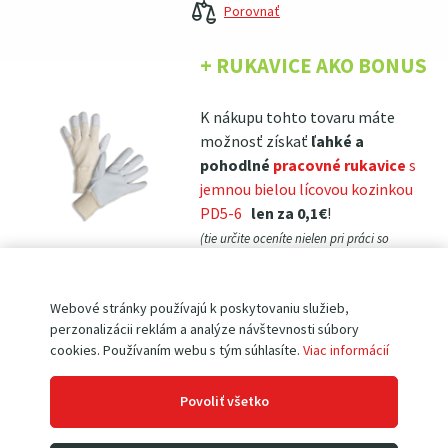
Porovnať
+ RUKAVICE AKO BONUS
K nákupu tohto tovaru máte
možnosť získať
ľahké a
pohodlné
pracovné rukavice
s
jemnou bielou lícovou kozinkou
PD5-6
len za 0,1€
!
(tie určite oceníte nielen pri práci so
zakupeným produktom, ale tiež na zahrade, v dielni, pri ľahkých montážach,
atp.)
Webové stránky používajú k poskytovaniu služieb,
perzonalizácii reklám a analýze návštevnosti súbory
cookies. Používaním webu s tým súhlasíte.
Viac informácií
Kvalitný hrebeňový hever je vhodný pre zdvíhanie a
nadvihnutie strojov a zariadení do hmotnosti 3t. Vyznačuje sa
Povoliť všetko
svojou tuhou konštrukciou a vďaka ideálnemu prevodu sa
ľahko obsluhuje. Výhodou hever je sklopná kľučka a praktické