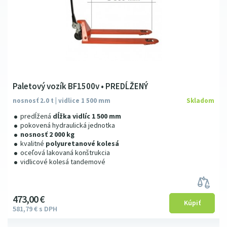
Paletový vozík BF1500v • PREDĹŽENÝ
nosnosť 2.0 t | vidlice 1 500 mm
Skladom
predĺžená
dĺžka vidlíc 1 500 mm
pokovená hydraulická jednotka
nosnosť 2 000 kg
kvalitné
polyuretanové kolesá
oceľová lakovaná konštrukcia
vidlicové kolesá tandemové
473
00
€
581
79
€
s DPH