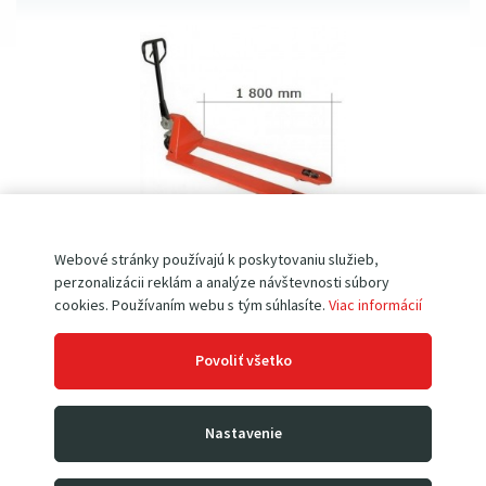
Webové stránky používajú k poskytovaniu služieb,
Paletový vozík BF1800v • PREDĹŽENÝ
perzonalizácii reklám a analýze návštevnosti súbory
cookies. Používaním webu s tým súhlasíte.
Viac informácií
nosnosť 2.0 t | vidlice 1 800 mm
Skladom
predĺžená
dĺžka vidlíc 1 800 mm
Povoliť všetko
oceľová silne lakovaná konštrukcia
nosnosť 2 000 kg
pokovená hydraulická jednotka
polyuretanové
vidlicové i riaditeľné
kolesá
Nastavenie