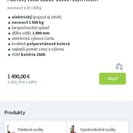
nosnosť 1,5t | Dlhý
elektrický
(pojazd aj zdvih)
nosnosť 1 500 kg
bezpečnostný spínač
dĺžka vidlíc
1 800 mm
elektrická výbava Curtis
kvalitné
polyuretánové kolesá
najlepší pomer ceny a výkonu
AGM
batéria 15Ah
1
490
00
€
1
832
7
0
€
s DPH
Paletové vozíky
Vysokozdvižné vozíky