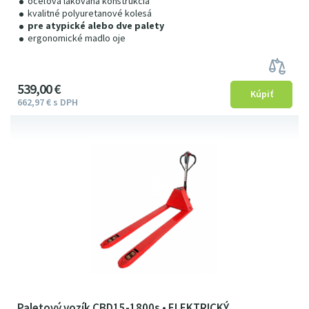
oceľová lakovaná konštrukcia
kvalitné polyuretanové kolesá
pre atypické alebo dve palety
ergonomické madlo oje
539
00
€
662
97
€
s DPH
Paletový vozík CBD15-1800s • ELEKTRICKÝ