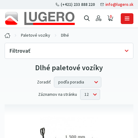
(+421) 233 888 220
info@lugero.sk
0
Paletové vozíky
Dlhé
Filtrovať
Dlhé paletové vozíky
Skladová dostupnosť
Iba skladom
(3)
Cena bez DPH
Zoradiť
Záznamov na stránku
Nosnosť
1 500 kg
(1)
2 000 kg
(3)