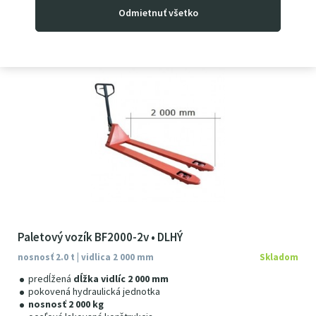
489
00
€
Odmietnuť všetko
601
47
€
s DPH
Paletový vozík BF2000-2v • DLHÝ
nosnosť 2.0 t | vidlica 2 000 mm
Skladom
predĺžená
dĺžka vidlíc 2 000 mm
pokovená hydraulická jednotka
nosnosť 2 000 kg