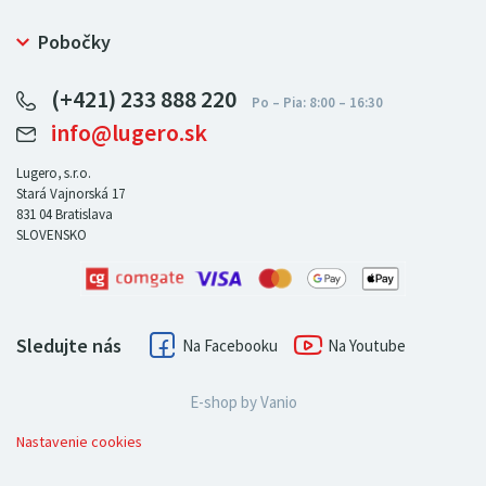
Často kladené otázky
Bezpečný nákup
Ochrana osobných údajov
Pobočky
Certifikát NATUR-PACK
Reklamačný poriadok
LUGERO Poľsko
Pre predajcov
(+421) 233 888 220
LUGERO Nemecko
info@lugero.sk
LUGERO Česká republika
LUGERO Maďarsko
Lugero, s.r.o.
Stará Vajnorská 17
LUGERO Rakousko
831 04
Bratislava
SLOVENSKO
Sledujte nás
Facebook
Youtube
E-shop by
Vanio
Nastavenie cookies