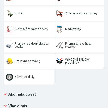
Rudle
Zdvíhacie stoly a plošiny
Dielenské žeriavy a hevery
Kladkostroje
Prepravné a dvojkolesové
Priemyselné vážiace
vozíky
systémy
VÝHODNÉ BALÍČKY
Pracovné pomôcky
produktov
Náhradné diely
Ako nakupovať
Prečo nakupovať u LUGERO
Viac o nás