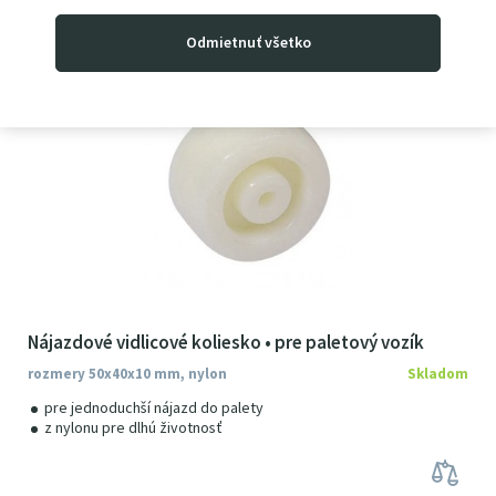
3
26
€
s DPH
Odmietnuť všetko
Nájazdové vidlicové koliesko • pre paletový vozík
rozmery 50x40x10 mm, nylon
Skladom
pre jednoduchší nájazd do palety
z nylonu pre dlhú životnosť