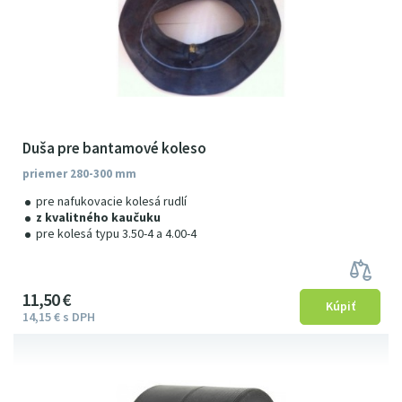
Duša pre bantamové koleso
priemer 280-300 mm
pre nafukovacie kolesá rudlí
z kvalitného kaučuku
pre kolesá typu 3.50-4 a 4.00-4
11
5
0
€
14
15
€
s DPH