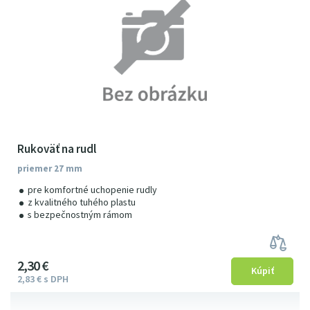
Rukoväť na rudl
priemer 27 mm
pre komfortné uchopenie rudly
z kvalitného tuhého plastu
s bezpečnostným rámom
2
3
0
€
2
83
€
s DPH