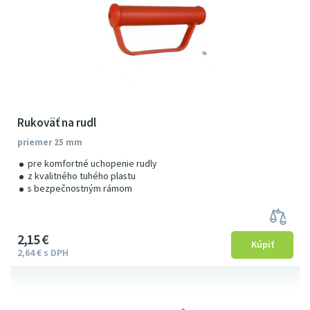
Rukoväť na rudl
priemer 25 mm
pre komfortné uchopenie rudly
z kvalitného tuhého plastu
s bezpečnostným rámom
2
15
€
2
64
€
s DPH