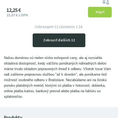
12
25
€
15
07
€
s DPH
Zobrazujem
12
záznamov z 24.
Zobraziť ďalších 12
Našou doménou sú nielen nízke eshopové ceny, ale aj rozsiahla
skladová dostupnosť, kedy väčšinu ponúkaných náhradných dielov
máme trvalo skladom pripravených ihneď k odberu. Všetok tovar Vám
radi zašleme prepravnou službou "až k dverám", ale ponúkame tiež
možnosť osobného odberu v Bratislave. Nezabúdame ani na širokú
ponuku platobných metód, ktorými sú platba v hotovosti, dobierka,
online platba kartou, bankový prevod alebo platba na faktúru so
splatnosťou.