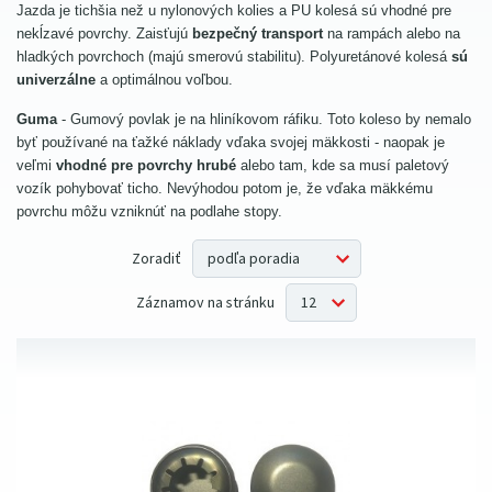
Jazda je tichšia než u nylonových kolies a PU kolesá sú vhodné pre
Zobraziť všetko
100 mm
(1)
nekĺzavé povrchy. Zaisťujú
bezpečný transport
na rampách alebo na
hladkých povrchoch (majú smerovú stabilitu). Polyuretánové kolesá
sú
univerzálne
a optimálnou voľbou.
Guma
- Gumový povlak je na hliníkovom ráfiku. Toto koleso by nemalo
byť používané na ťažké náklady vďaka svojej mäkkosti - naopak je
veľmi
vhodné pre povrchy hrubé
alebo tam, kde sa musí paletový
vozík pohybovať ticho. Nevýhodou potom je, že vďaka mäkkému
povrchu môžu vzniknúť na podlahe stopy.
Zoradiť
Záznamov na stránku