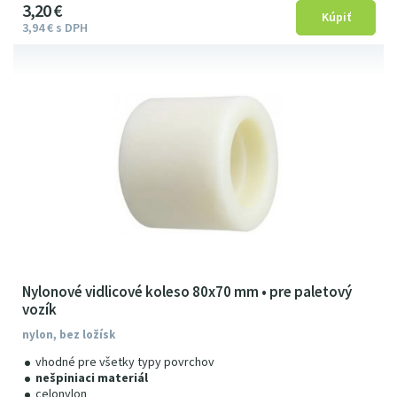
3
2
0
€
3
94
€
s DPH
Nylonové vidlicové koleso 80x70 mm • pre paletový
vozík
nylon, bez ložísk
vhodné pre všetky typy povrchov
nešpiniaci materiál
celonylon