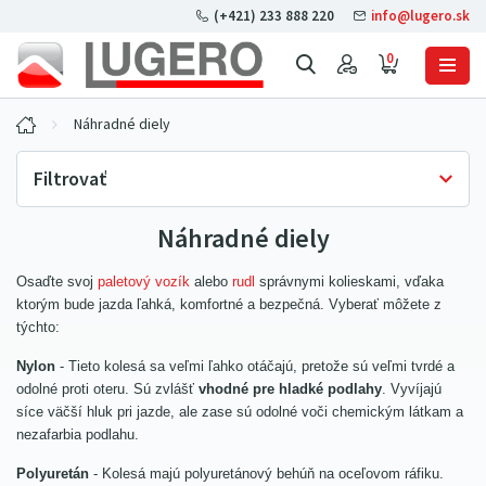
(+421) 233 888 220
info@lugero.sk
0
Náhradné diely
Filtrovať
Náhradné diely
Skladová dostupnosť
Iba skladom
(15)
Osaďte svoj
paletový vozík
alebo
rudl
správnymi kolieskami, vďaka
Cena bez DPH
ktorým bude jazda ľahká, komfortné a bezpečná. Vyberať môžete z
týchto:
Priemer
Nylon
- Tieto kolesá sa veľmi ľahko otáčajú, pretože sú veľmi tvrdé a
260 mm
(2)
odolné proti oteru. Sú zvlášť
vhodné pre hladké podlahy
. Vyvíjajú
Materiál povrchu
280 mm
(1)
síce väčší hluk pri jazde, ale zase sú odolné voči chemickým látkam a
nylon
(1)
nezafarbia podlahu.
300 mm
(1)
Šírka
polyuretán
(3)
Polyuretán
- Kolesá majú polyuretánový behúň na oceľovom ráfiku.
85 mm
(3)