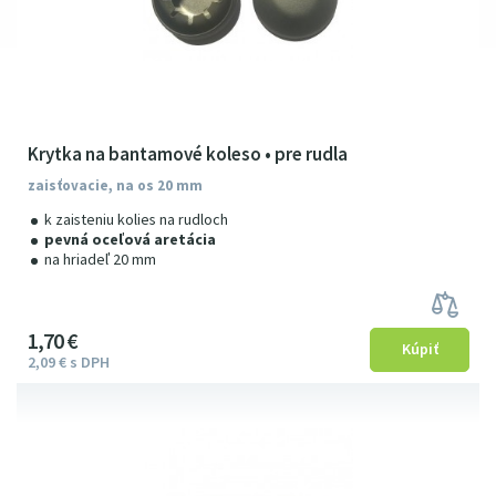
Krytka na bantamové koleso • pre rudla
zaisťovacie, na os 20 mm
k zaisteniu kolies na rudloch
pevná oceľová aretácia
na hriadeľ 20 mm
1
7
0
€
2
09
€
s DPH