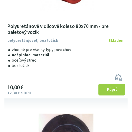
Polyuretánové vidlicové koleso 80x70 mm • pre
paletový vozík
polyuretán/oceľ, bez ložísk
Skladom
vhodné pre všetky typy povrchov
nešpiniaci materiál
oceľový stred
bez ložísk
10
00
€
12
3
0
€
s DPH