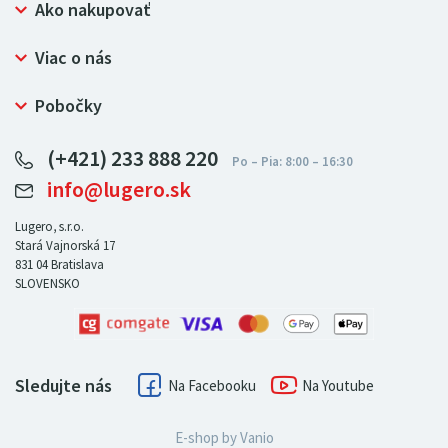
Ako nakupovať
Prečo nakupovať u LUGERO
Viac o nás
Často kladené otázky
Bezpečný nákup
Ochrana osobných údajov
Pobočky
Certifikát NATUR-PACK
Reklamačný poriadok
LUGERO Poľsko
Pre predajcov
(+421) 233 888 220
LUGERO Nemecko
info@lugero.sk
LUGERO Česká republika
LUGERO Maďarsko
Lugero, s.r.o.
Stará Vajnorská 17
LUGERO Rakousko
831 04
Bratislava
SLOVENSKO
Sledujte nás
Facebook
Youtube
E-shop by
Vanio