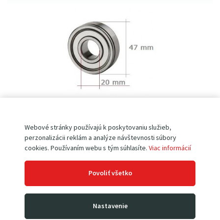
Ložisko L47 / 20 • pre paletové vozíky
Webové stránky používajú k poskytovaniu služieb,
perzonalizácii reklám a analýze návštevnosti súbory
typ 6204
Skladom
cookies. Používaním webu s tým súhlasíte.
Viac informácií
guličkové ložisko
pre kolesá k paleťákom a rudlom
typ 6204
Povoliť všetko
obojstranne zapúzdrené
Nastavenie
2
65
€