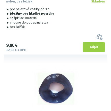
nylon, bez ložísk
Skladom
pre paletové vozíky do 3 t
ideálny pre hladké povrchy
nešpiniaci materiál
vhodné do potravinárstva
bez ložísk
9
8
0
€
12
05
€
s DPH