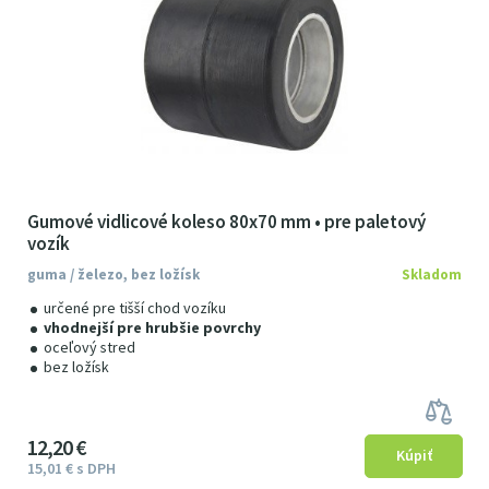
Gumové vidlicové koleso 80x70 mm • pre paletový
vozík
guma / železo, bez ložísk
Skladom
určené pre tišší chod vozíku
vhodnejší pre hrubšie povrchy
oceľový stred
bez ložísk
12
2
0
€
15
01
€
s DPH