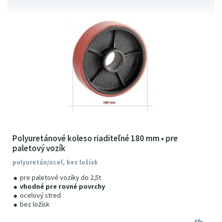
Polyuretánové koleso riaditeľné 180 mm • pre
paletový vozík
polyuretán/oceľ, bez ložísk
pre paletové vozíky do 2,5t
vhodné pre rovné povrchy
ocelový stred
bez ložísk