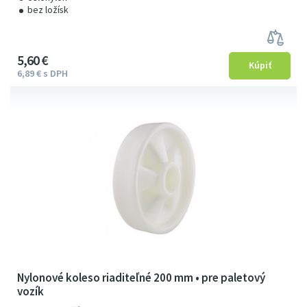
bez ložísk
5
6
0
€
6
89
€
s DPH
Nylonové koleso riaditeľné 200 mm • pre paletový
vozík