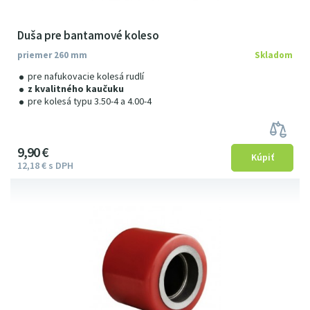
Duša pre bantamové koleso
priemer 260 mm
Skladom
pre nafukovacie kolesá rudlí
z kvalitného kaučuku
pre kolesá typu 3.50-4 a 4.00-4
9
9
0
€
12
18
€
s DPH