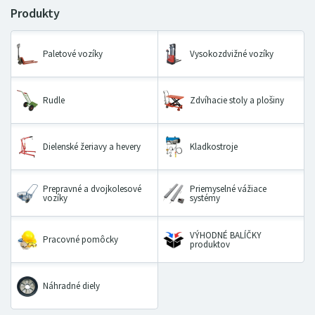
Paletové vozíky
Vysokozdvižné vozíky
Rudle
Zdvíhacie stoly a plošiny
Dielenské žeriavy a hevery
Kladkostroje
Prepravné a dvojkolesové
Priemyselné vážiace
vozíky
systémy
VÝHODNÉ BALÍČKY
Pracovné pomôcky
produktov
Náhradné diely