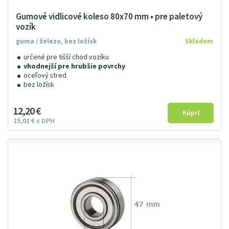
Gumové vidlicové koleso 80x70 mm • pre paletový
vozík
guma / železo, bez ložísk
Skladom
určené pre tišší chod vozíku
vhodnejší pre hrubšie povrchy
oceľový stred
bez ložísk
12
2
0
€
15
01
€
s DPH