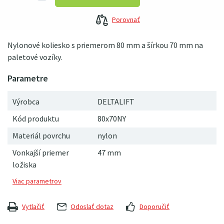
Porovnať
Nylonové koliesko s priemerom 80 mm a šírkou 70 mm na
paletové vozíky.
Výrobca
DELTALIFT
Kód produktu
80x70NY
Materiál povrchu
nylon
Vonkajší priemer
47 mm
ložiska
Vytlačiť
Odoslať dotaz
Doporučiť