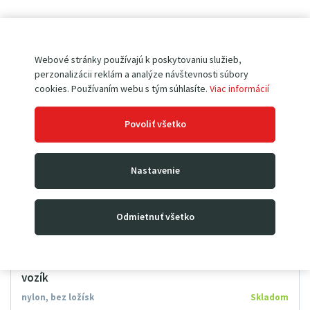
Webové stránky používajú k poskytovaniu služieb,
perzonalizácii reklám a analýze návštevnosti súbory
cookies. Používaním webu s tým súhlasíte.
Viac informácií
Povoliť všetko
Nastavenie
Odmietnuť všetko
Nylonové koleso riaditeľné 200 mm • pre paletový
vozík
nylon, bez ložísk
Skladom