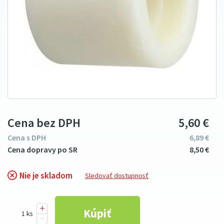
Cena bez DPH
5
6
0
€
Cena s DPH
6
89
€
8
5
0
€
Nie je skladom
Sledovať dostupnosť