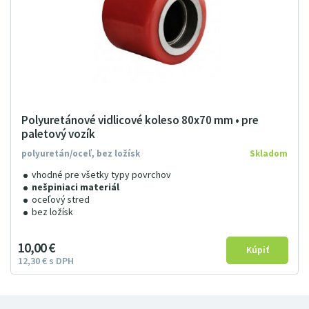
Polyuretánové vidlicové koleso 80x70 mm • pre
paletový vozík
polyuretán/oceľ, bez ložísk
Skladom
vhodné pre všetky typy povrchov
nešpiniaci materiál
oceľový stred
bez ložísk
10
00
€
12
3
0
€
s DPH