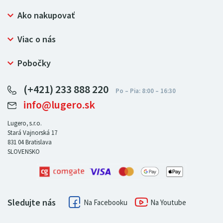
Ako nakupovať
Prečo nakupovať u LUGERO
Viac o nás
Často kladené otázky
Bezpečný nákup
Ochrana osobných údajov
Pobočky
Certifikát NATUR-PACK
Reklamačný poriadok
LUGERO Poľsko
Pre predajcov
(+421) 233 888 220
LUGERO Nemecko
info@lugero.sk
LUGERO Česká republika
LUGERO Maďarsko
Lugero, s.r.o.
Stará Vajnorská 17
LUGERO Rakousko
831 04
Bratislava
SLOVENSKO
Sledujte nás
Facebook
Youtube