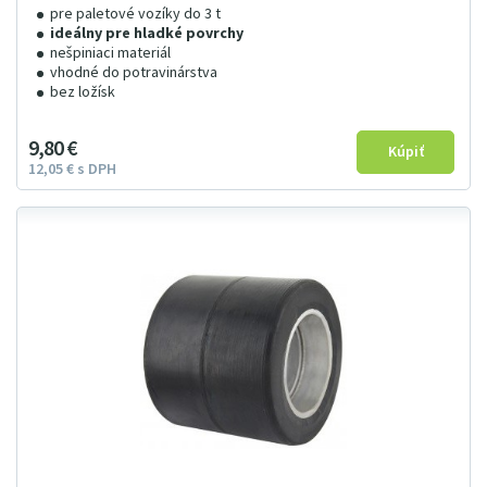
pre paletové vozíky do 3 t
ideálny pre hladké povrchy
nešpiniaci materiál
vhodné do potravinárstva
bez ložísk
9
8
0
€
12
05
€
s DPH