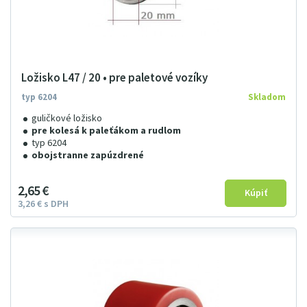
Ložisko L47 / 20 • pre paletové vozíky
typ 6204
Skladom
guličkové ložisko
pre kolesá k paleťákom a rudlom
typ 6204
obojstranne zapúzdrené
2
65
€
3
26
€
s DPH