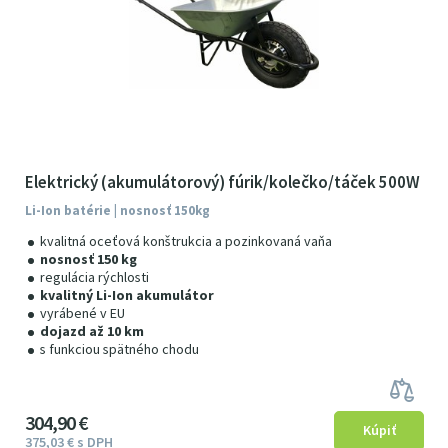
Elektrický (akumulátorový) fúrik/kolečko/táček 500W
Li-Ion batérie | nosnosť 150kg
kvalitná oceťová konštrukcia a pozinkovaná vaňa
nosnosť 150 kg
regulácia rýchlosti
kvalitný Li-Ion akumulátor
vyrábené v EU
dojazd až 10 km
s funkciou spätného chodu
304
9
0
€
375
03
€
s DPH