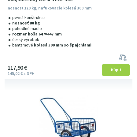
nosnosť 120 kg, nafukovacie kolesá 300 mm
pevná konštrukcia
nosnosť 80 kg
pohodlné madlo
rozmer koša 647×447 mm
český výrobok
bantamové
kolesá 300 mm so špajchlami
117
9
0
€
145
02
€
s DPH