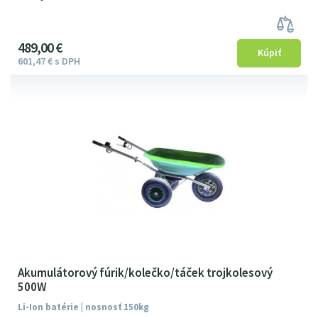
489
00
€
601
47
€
s DPH
Akumulátorový fúrik/kolečko/táček trojkolesový
500W
Li-Ion batérie | nosnosť 150kg