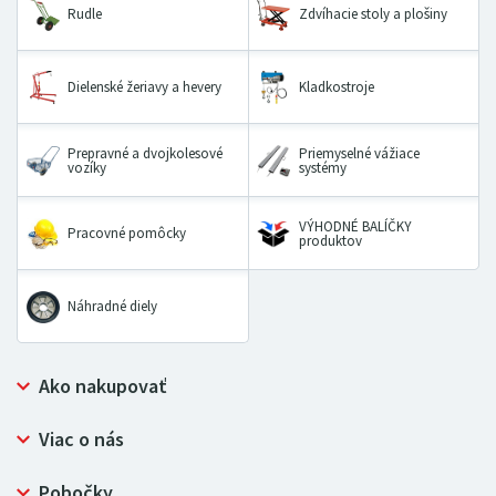
Rudle
Zdvíhacie stoly a plošiny
Dielenské žeriavy a hevery
Kladkostroje
Prepravné a dvojkolesové
Priemyselné vážiace
vozíky
systémy
VÝHODNÉ BALÍČKY
Pracovné pomôcky
produktov
Náhradné diely
Ako nakupovať
Prečo nakupovať u LUGERO
Viac o nás
Často kladené otázky
Bezpečný nákup
Ochrana osobných údajov
Pobočky