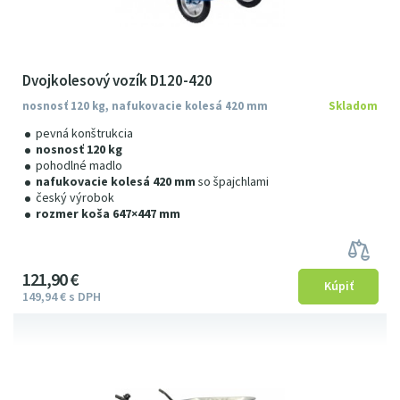
Dvojkolesový vozík D120-420
nosnosť 120 kg, nafukovacie kolesá 420 mm
Skladom
pevná konštrukcia
nosnosť 120 kg
pohodlné madlo
nafukovacie kolesá 420 mm
so špajchlami
český výrobok
rozmer koša 647×447 mm
121
9
0
€
149
94
€
s DPH