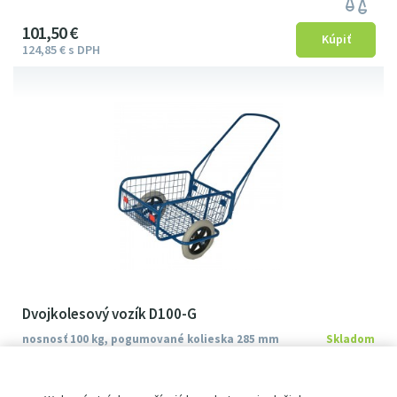
101
5
0
€
124
85
€
s DPH
Dvojkolesový vozík D100-G
nosnosť 100 kg, pogumované kolieska 285 mm
Skladom
pevná konštrukcia
nosnosť 100 kg