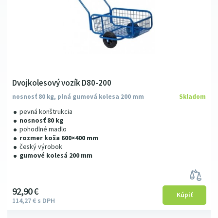
Dvojkolesový vozík D80-200
nosnosť 80 kg, plná gumová kolesa 200 mm
Skladom
pevná konštrukcia
nosnosť 80 kg
pohodlné madlo
rozmer koša 600×400 mm
český výrobok
gumové kolesá 200 mm
92
9
0
€
114
27
€
s DPH