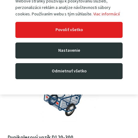
pohodlné madlo
Webové stránky používajú k poskytovaniu služieb,
rozmer koša 600×400 mm
perzonalizácii reklám a analýze návštevnosti súbory
český výrobok
cookies. Používaním webu s tým súhlasíte.
Viac informácií
biele
(nešpiniace) gumové kolesá 285 mm
Povoliť všetko
112
5
0
€
138
38
€
s DPH
Nastavenie
Odmietnuť všetko
Dvojkolesový vozík D120-300