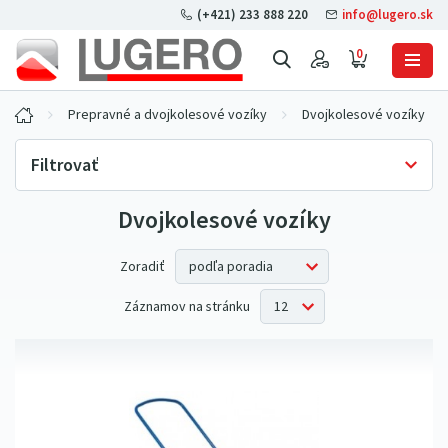
(+421) 233 888 220
info@lugero.sk
0
Prepravné a dvojkolesové vozíky
Dvojkolesové vozíky
Filtrovať
Dvojkolesové vozíky
Skladová dostupnosť
Iba skladom
(4)
Cena bez DPH
Zoradiť
Záznamov na stránku
Nosnosť
80 kg
(2)
100 kg
(1)
120 kg
(2)