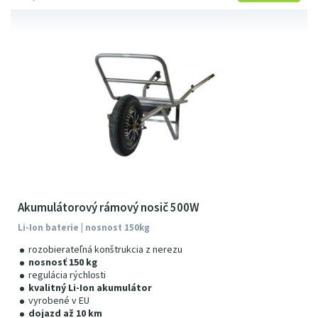
Akumulátorový rámový nosič 500W
Li-Ion baterie | nosnost 150kg
rozobierateľná konštrukcia z nerezu
nosnosť 150 kg
regulácia rýchlosti
kvalitný Li-Ion akumulátor
vyrobené v EU
dojazd až 10 km