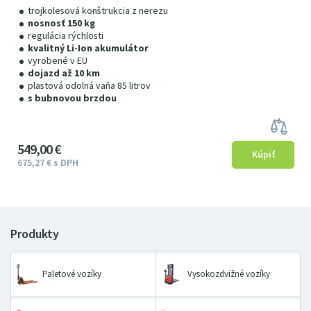
trojkolesová konštrukcia z nerezu
nosnosť 150 kg
regulácia rýchlosti
kvalitný Li-Ion akumulátor
vyrobené v EU
dojazd až 10 km
plastová odolná vaňa 85 litrov
s bubnovou brzdou
549
00
€
675
27
€
s DPH
Paletové vozíky
Vysokozdvižné vozíky