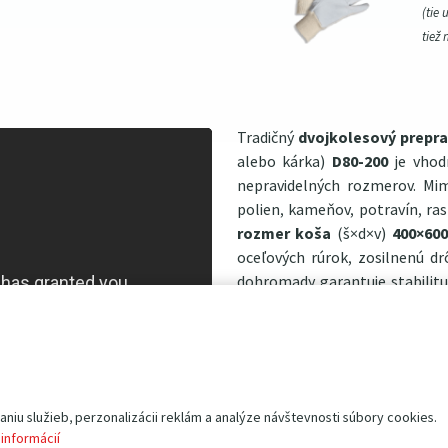
(tie 
tiež 
Tradičný
dvojkolesový prepra
alebo kárka)
D80-200
je vhod
nepravidelných rozmerov. Mi
polien, kameňov, potravín, ra
rozmer koša
(š×d×v)
400×60
oceľových rúrok, zosilnenú d
dohromady garantuje stabilitu
životnosť. Napriek tomu j
demontovateľné a pri sklado
oderom a následnej korózii chrá
Hlavná charakteristika:
iu služieb, perzonalizácii reklám a analýze návštevnosti súbory cookies.
nosnosť 80 kg
 informácií