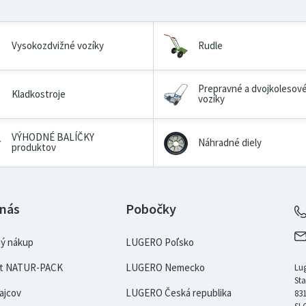
Vysokozdvižné vozíky
Rudle
Prepravné a dvojkolesov
Kladkostroje
vozíky
VÝHODNÉ BALÍČKY
Náhradné diely
produktov
 nás
Pobočky
ý nákup
LUGERO Poľsko
kát NATUR-PACK
LUGERO Nemecko
Lug
Sta
ajcov
LUGERO Česká republika
831