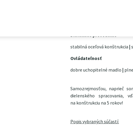
rozmery koša 400×600×27
priemer kolies 200 mm
vlastná hmotnosť 7,5 kg
Dielenské prevedenie
stabilná oceľová konštrukcia
|
s
Ovládateľnosť
dobre uchopitelné madlo
|
plne
Samozrejmosťou, naprieč s
dielenského spracovania, 
na konštrukciu na 5 rokov!
Popis vybraných súčastí: