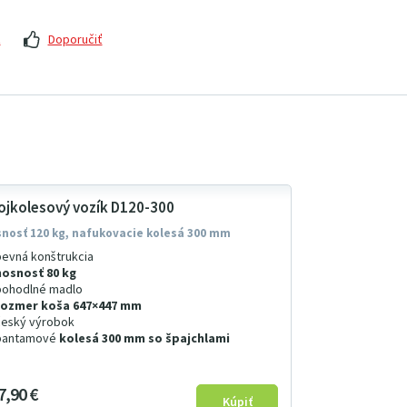
z
Doporučiť
ojkolesový vozík D120-300
nosť 120 kg, nafukovacie kolesá 300 mm
pevná konštrukcia
nosnosť 80 kg
pohodlné madlo
rozmer koša 647×447 mm
český výrobok
bantamové
kolesá 300 mm so špajchlami
7
9
0
€