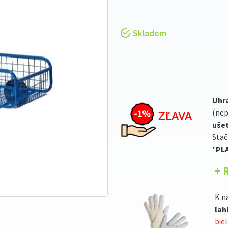
Skladom
Uhr
(nep
ušet
Stač
"
PL
+ 
K n
ľah
bie