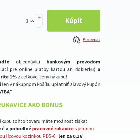
Porovnať
aďte
objednávku
bankovým prevodom
latí pre online platby kartou ani dobierku)
a
rite 1%
z celkovej ceny nákupu!
í len v nákupnom košíku uplatniť zľavový kupón
ATBA
"
RUKAVICE AKO BONUS
ákupu tohto tovaru máte možnosť získať
ké a pohodlné
pracovné rukavice
s jemnou
lou lícovou kozinkou PD5-6
len za 0,1€
!