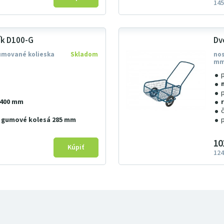
145
ík D100-G
Dv
umované kolieska
Skladom
nos
m
×400 mm
) gumové kolesá 285 mm
10
124