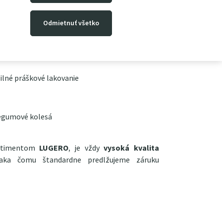
2 mm
Odmietnuť všetko
ilné práškové lakovanie
gumové kolesá
ortimentom
LUGERO
, je vždy
vysoká kvalita
vďaka čomu štandardne predlžujeme záruku