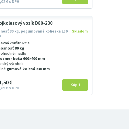
02
€
s DPH
ojkolesový vozík D80-230
nosť 80 kg, pogumované kolieska 230
Skladom
m
pevná konštrukcia
nosnosť 80 kg
pohodlné madlo
rozmer koša 600×400 mm
český výrobok
plné
gumové kolesá 230 mm
1
5
0
€
85
€
s DPH