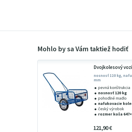
Dvojkolesový voz
nosnosť 120 kg, naf
mm
pevná konštrukcia
nosnosť 120 kg
pohodlné madlo
nafukovacie kole
český výrobok
rozmer koša 647
121
9
0
€