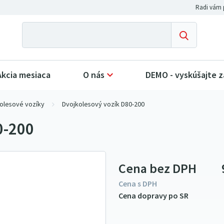
Akcia mesiaca
O nás
DEMO - vyskúšajte 
olesové vozíky
Dvojkolesový vozík D80-200
0-200
Cena bez DPH
Cena s DPH