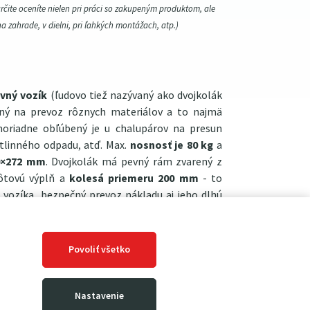
určite oceníte nielen pri práci so zakupeným produktom, ale
na zahrade, v dielni, pri ľahkých montážach, atp.)
vný vozík
(ľudovo tiež nazývaný ako dvojkolák
ný na prevoz rôznych materiálov a to najmä
moriadne obľúbený je u chalupárov na presun
stlinného odpadu, atď. Max.
nosnosť je 80 kg
a
0×272 mm
. Dvojkolák má pevný rám zvarený z
rôtovú výplň a
kolesá priemeru 200 mm
- to
 vozíka, bezpečný prevoz nákladu aj jeho dlhú
e ľahký a skvele ovládateľný. Madlo je
vaní tak kárka nezaberie veľa miesta. Proti
ni silná vrstva práškovej vypaľovanej farby.
Povoliť všetko
Nastavenie