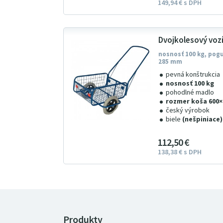
149
94
€
s DPH
Dvojkolesový voz
nosnosť 100 kg, pog
285 mm
pevná konštrukcia
nosnosť 100 kg
pohodlné madlo
rozmer koša 600
český výrobok
biele
(nešpiniace
112
5
0
€
138
38
€
s DPH