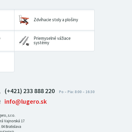
Zdvíhacie stoly a plošiny
é
Priemyselné vážiace
systémy
(+421) 233 888 220
info@lugero.sk
ero, s.r.o.
rá Vajnorská 17
 04
Bratislava