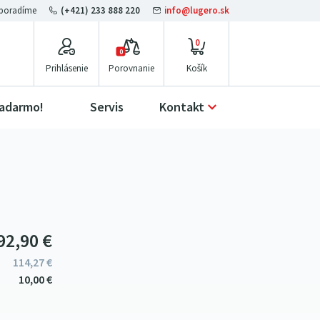
(+421) 233 888 220
info@lugero.sk
0
0
Prihlásenie
Porovnanie
zadarmo!
Servis
Kontakt
92
9
0
€
114
27
€
10
00
€