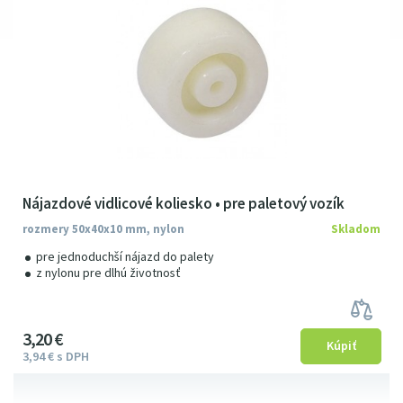
Nájazdové vidlicové koliesko • pre paletový vozík
rozmery 50x40x10 mm, nylon
Skladom
pre jednoduchší nájazd do palety
z nylonu pre dlhú životnosť
3
2
0
€
3
94
€
s DPH