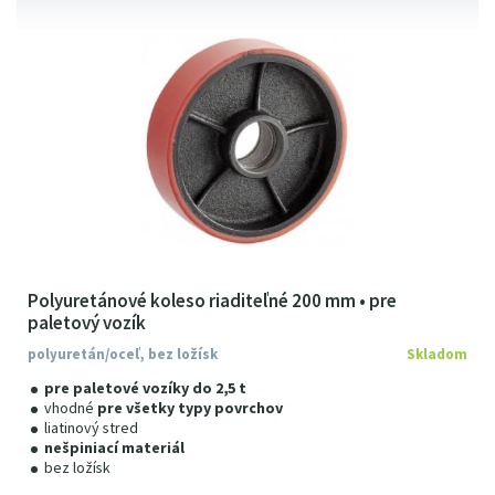
Polyuretánové koleso riaditeľné 200 mm • pre
paletový vozík
polyuretán/oceľ, bez ložísk
Skladom
pre paletové vozíky do 2,5 t
vhodné
pre všetky typy povrchov
liatinový stred
nešpiniací materiál
bez ložísk