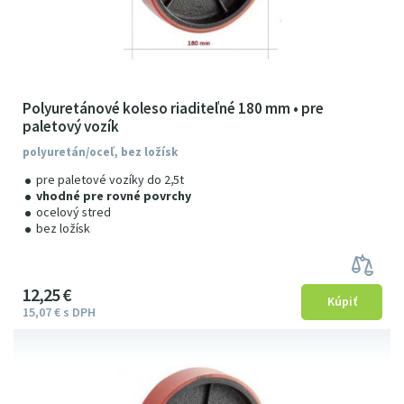
Polyuretánové koleso riaditeľné 180 mm • pre
paletový vozík
polyuretán/oceľ, bez ložísk
pre paletové vozíky do 2,5t
vhodné pre rovné povrchy
ocelový stred
bez ložísk
12
25
€
15
07
€
s DPH