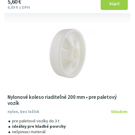
5
6
0
€
6
89
€
s DPH
Nylonové koleso riaditeľné 200 mm • pre paletový
vozík
nylon, bez ložísk
Skladom
pre paletové vozíky do 3 t
ideálny pre hladké povrchy
nešpiniaci materiál