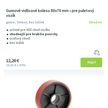
Gumové vidlicové koleso 80x70 mm • pre paletový
vozík
guma / železo, bez ložísk
Skladom
určené pre tišší chod vozíku
vhodnejší pre hrubšie povrchy
oceľový stred
bez ložísk
12
2
0
€
15
01
€
s DPH