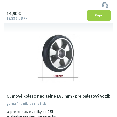
14
9
0
€
18
33
€
s DPH
Gumové koleso riaditeľné 180 mm • pre paletový vozík
guma / hliník, bez ložísk
pre paletové vozíky do 2,5t
vhodné pre nerovné povrchy