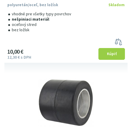
polyuretán/oceľ, bez ložísk
Skladom
vhodné pre všetky typy povrchov
nešpiniaci materiál
oceľový stred
bez ložísk
10
00
€
12
3
0
€
s DPH