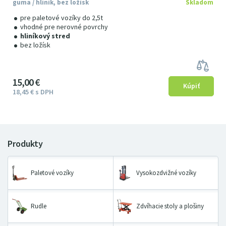
guma / hliník, bez ložísk
Skladom
pre paletové vozíky do 2,5t
vhodné pre nerovné povrchy
hliníkový stred
bez ložísk
15
00
€
18
45
€
s DPH
Paletové vozíky
Vysokozdvižné vozíky
Rudle
Zdvíhacie stoly a plošiny