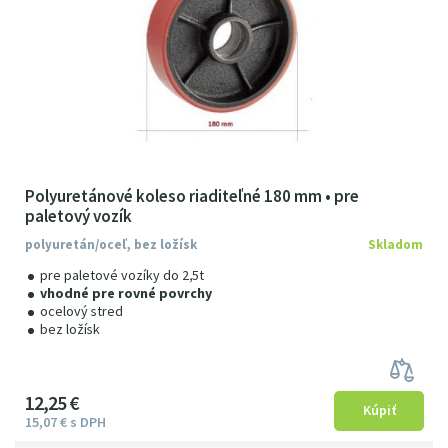
Polyuretánové koleso riaditeľné 180 mm • pre
paletový vozík
polyuretán/oceľ, bez ložísk
Skladom
pre paletové vozíky do 2,5t
vhodné pre rovné povrchy
ocelový stred
bez ložísk
12
25
€
15
07
€
s DPH