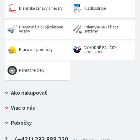
Dielenské žeriavy a hevery
Kladkostroje
Prepravné a dvojkolesové
Priemyselné vážiace
vozíky
systémy
VÝHODNÉ BALÍČKY
Pracovné pomôcky
produktov
Náhradné diely
Ako nakupovať
Prečo nakupovať u LUGERO
Viac o nás
Často kladené otázky
Bezpečný nákup
Ochrana osobných údajov
Pobočky
Certifikát NATUR-PACK
Reklamačný poriadok
LUGERO Poľsko
Pre predajcov
(+421) 233 888 220