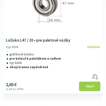
Ložisko L47 / 20 • pre paletové vozíky
typ 6204
Skladom
guličkové ložisko
pre kolesá k paleťákom a rudlom
typ 6204
obojstranne zapúzdrené
2
65
€
3
26
€
s DPH