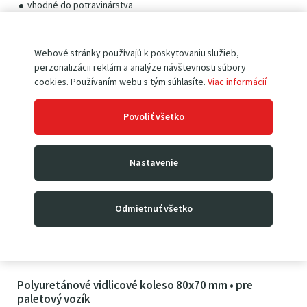
vhodné do potravinárstva
bez ložísk
Webové stránky používajú k poskytovaniu služieb,
9
8
0
€
perzonalizácii reklám a analýze návštevnosti súbory
12
05
€
s DPH
cookies. Používaním webu s tým súhlasíte.
Viac informácií
Povoliť všetko
Nastavenie
Odmietnuť všetko
Polyuretánové vidlicové koleso 80x70 mm • pre
paletový vozík