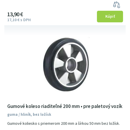
13
9
0
€
17
1
0
€
s DPH
Gumové koleso riaditeľné 200 mm • pre paletový vozík
guma / hliník, bez ložísk
Gumové koliesko s priemerom 200 mm a šírkou 50 mm bez ložísk.