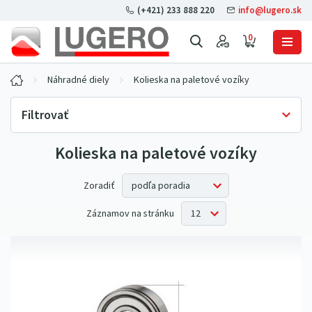
(+421) 233 888 220
info@lugero.sk
0
Náhradné diely
Kolieska na paletové vozíky
Filtrovať
Kolieska na paletové vozíky
Skladová dostupnosť
Iba skladom
(8)
Cena bez DPH
Zoradiť
Záznamov na stránku
Materiál povrchu
nylon
(1)
polyuretán
(3)