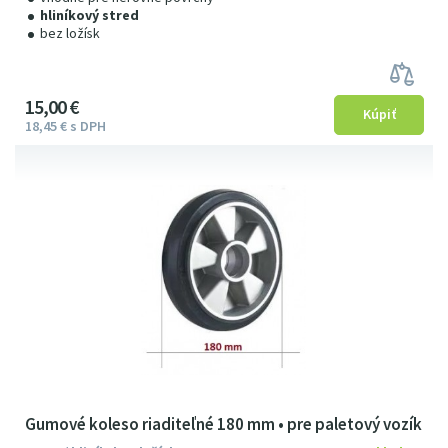
hliníkový stred
bez ložísk
15
00
€
18
45
€
s DPH
Gumové koleso riaditeľné 180 mm • pre paletový vozík