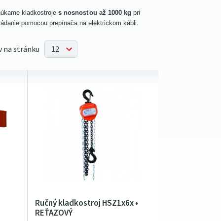
núkame kladkostroje
s nosnosťou až 1000 kg
pri
ládanie pomocou prepínača na elektrickom kábli.
 na stránku
Ručný kladkostroj HSZ1x6x •
REŤAZOVÝ