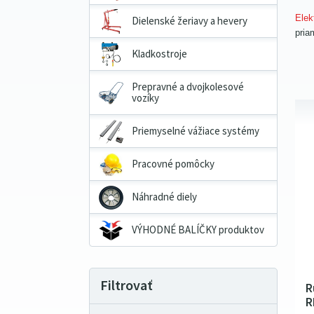
Elek
Dielenské žeriavy a hevery
pria
Kladkostroje
Prepravné a dvojkolesové
vozíky
Priemyselné vážiace systémy
Pracovné pomôcky
Náhradné diely
VÝHODNÉ BALÍČKY produktov
Filtrovať
R
R