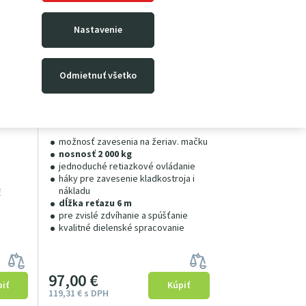
Nastavenie
Odmietnuť všetko
Ručný kladkostroj HSZ2x6x •
REŤAZOVÝ
kladom
nosnosť 2.0 t, výška zdvihu
Skladom
6m
možnosť zavesenia na žeriav. mačku
nosnosť 2 000 kg
jednoduché retiazkové ovládanie
háky pre zavesenie kladkostroja i
nákladu
č
dĺžka reťazu 6 m
pre zvislé zdvíhanie a spúšťanie
kvalitné dielenské spracovanie
97
00
€
119
31
€
s DPH