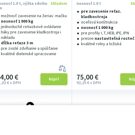
osnosť 1.0 t, výška zdvihu
Skladom
nosnosť 1.0 t
S
m
pre zavesenie reťaz.
možnosť zavesenie na žeriav. mačku
kladkostroja
nosnosť 1 000 kg
oceľová konštrukcia
jednoduché retiazkové ovládanie
nosnosť 1 000 kg
háky pre zavesenie kladkostroja i
pre profily I, T, HEB, IPE, IPN
nákladu
presne
nastaviteľná rozteč
dĺžka reťaze 3 m
kvalitné rolny a ložiská
pre zvislé zdvíhanie a spúšťanie
kvalitné dielenské spracovanie
74
00
€
75
00
€
1
02
€
s DPH
92
25
€
s DPH