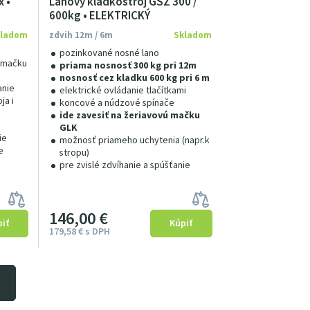
 •
Lanový kladkostroj GSZ 300 /
600kg • ELEKTRICKÝ
kladom
zdvih 12m / 6m
Skladom
pozinkované nosné lano
. mačku
priama nosnosť 300 kg pri 12m
nosnosť cez kladku 600 kg pri 6 m
anie
elektrické ovládanie tlačítkami
ja i
koncové a núdzové spínače
ide zavesiť na žeriavovú mačku
GLK
ie
možnosť priameho uchytenia (napr.k
e
stropu)
pre zvislé zdvíhanie a spúšťanie
146
00
€
179
58
€
s DPH