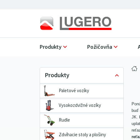
Produkty
Požičovňa
Paletové vozíky
Pon
Vysokozdvižné vozíky
buď 
JK. 
Rudle
upla
reťa
Zdvíhacie stoly a plošiny
reťa