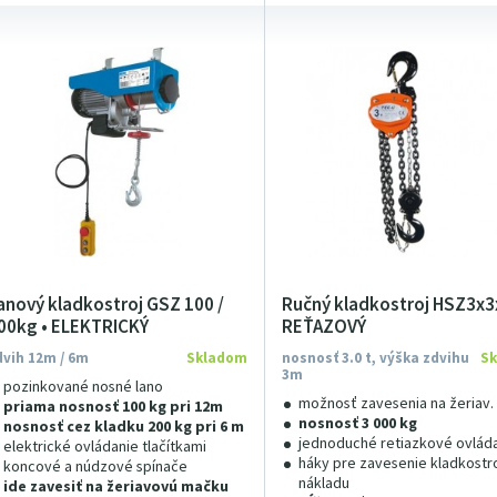
anový kladkostroj GSZ 100 /
Ručný kladkostroj HSZ3x3x
00kg • ELEKTRICKÝ
REŤAZOVÝ
dvih 12m / 6m
Skladom
nosnosť 3.0 t, výška zdvihu
S
3m
pozinkované nosné lano
možnosť zavesenia na žeriav
priama nosnosť 100 kg pri 12m
nosnosť 3 000 kg
nosnosť cez kladku 200 kg pri 6 m
jednoduché retiazkové ovlád
elektrické ovládanie tlačítkami
háky pre zavesenie kladkostro
koncové a núdzové spínače
nákladu
ide zavesiť na žeriavovú mačku