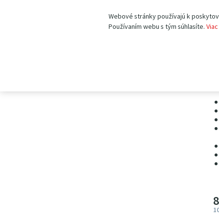
Webové stránky používajú k poskytovan
Používaním webu s tým súhlasíte.
Viac
R
R
n
3
1