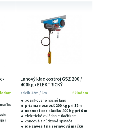
 •
Lanový kladkostroj GSZ 200 /
400kg • ELEKTRICKÝ
kladom
zdvih 12m / 6m
Skladom
pozinkované nosné lano
. mačku
priama nosnosť 200 kg pri 12m
nosnosť cez kladku 400 kg pri 6 m
anie
elektrické ovládanie tlačítkami
ja i
koncové a núdzové spínače
ide zavesiť na žeriavovú mačku