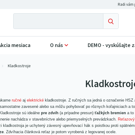
Akcia mesiaca
O nás
DEMO - vyskúšajte 
Kladkostroje
Kladkostroj
úkame
ručné
aj
elektrické
kladkostroje. Z ručných sa jedná o označenie HSZ
samostatne zavesené alebo sa môžu pohybovať po rôznych koľajniciach a t
Kladkostroje sú ideálne
pre zdvih
(a prípadne presun)
ťažkých bremien
a to
tnenie nachádza v stavebníctve alebo priemyselných prevádzkach.
Reťazový 
zi kladkostroja je uchytený závesný upevňovací hák s poistkou proti spät
ze
. Zdvíhacia článková reťaz je potom vyrobená z legovanej ocele.