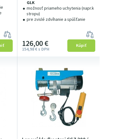
GLK
ie
možnosť priameho uchytenia (napr.k
e
stropu)
pre zvislé zdvíhanie a spúšťanie
126
00
€
154
98
€
s DPH