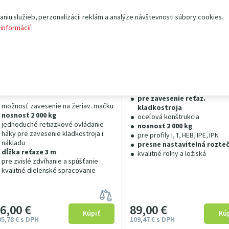
iu služieb, perzonalizácii reklám a analýze návštevnosti súbory cookies.
 informácií
učný kladkostroj HSZ2x3x •
Žeriavová mačka JK2 •
EŤAZOVÝ
MANUÁLNA
osnosť 2.0 t, výška zdvihu
Skladom
nosnosť 2.0 t
S
m
pre zavesenie reťaz.
možnosť zavesenie na žeriav. mačku
kladkostroja
nosnosť 2 000 kg
oceľová konštrukcia
jednoduché retiazkové ovládanie
nosnosť 2 000 kg
háky pre zavesenie kladkostroja i
pre profily I, T, HEB, IPE, IPN
nákladu
presne nastavitelná rozte
dĺžka reťaze 3 m
kvalitné rolny a ložiská
pre zvislé zdvíhanie a spúšťanie
kvalitné dielenské spracovanie
86
00
€
89
00
€
05
78
€
s DPH
109
47
€
s DPH