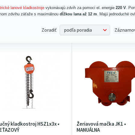
trické lanové kladkostroje
vykonávajú zdvih za pomoci el. energie
220 V
. Po
mom zdvihu záťaže s maximálnou
dĺžkou lana až 12 m
. Majú jednoduché ov
Zoradiť
Záznamov
učný kladkostroj HSZ1x3x •
Žeriavová mačka JK1 •
EŤAZOVÝ
MANUÁLNA