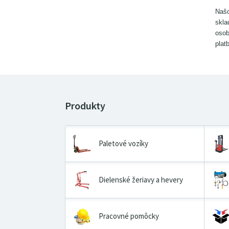
Našo
skla
osob
plat
Paletové vozíky
Dielenské žeriavy a hevery
Pracovné pomôcky