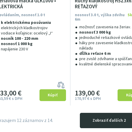
eriavová mačka GLK1000 •
Ručný kladkostroj HSZ3x6x
LEKTRICKÁ
REŤAZOVÝ
 ovládaním, nosnosť 1.0 t
nosnosť 3.0 t, výška zdvihu
S
6m
k elektrickému posúvaniu
možnosť zavesenia na žeriav
elektrických kladkostrojov
nosnosť 3 000 kg
vodiace koľajnice: ocelový „I“
jednoduché retiazkové ovlád
nosník 100 - 220 mm
háky pre zavesenie kladkostro
nosnosť 1 000 kg
nákladu
napájenie 230 V
dĺžka reťaze 6 m
pre zvislé zdvíhanie a spúšťan
kvalitné dielenské spracovani
133
00
€
139
00
€
63
59
€
s DPH
170
97
€
s DPH
razujem
12
záznamov z 14.
Zobraziť ďalších 2