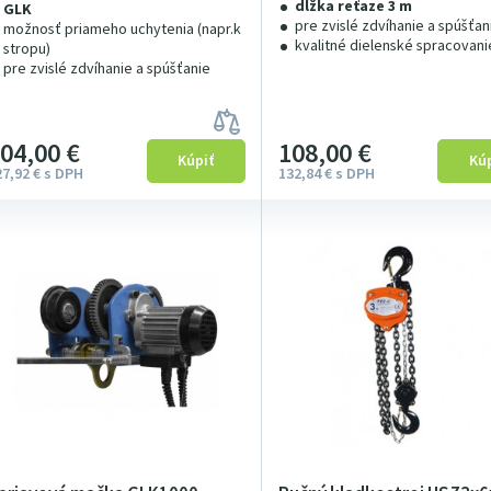
dĺžka reťaze 3 m
GLK
pre zvislé zdvíhanie a spúšťan
možnosť priameho uchytenia (napr.k
kvalitné dielenské spracovani
stropu)
pre zvislé zdvíhanie a spúšťanie
104
00
€
108
00
€
27
92
€
s DPH
132
84
€
s DPH