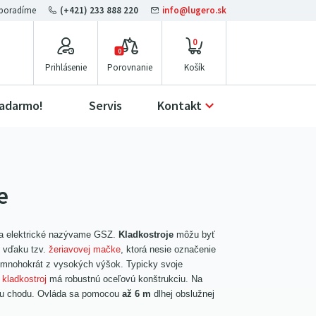
(+421) 233 888 220
info@lugero.sk
0
0
Prihlásenie
Porovnanie
zadarmo!
Servis
Kontakt
e
 a elektrické nazývame GSZ.
Kladkostroje
môžu byť
o vďaku tzv.
žeriavovej mačke
, ktorá nesie označenie
 mnohokrát z vysokých výšok. Typicky svoje
kladkostroj
má robustnú oceľovú konštrukciu. Na
nému chodu. Ovláda sa pomocou
až 6 m
dlhej obslužnej