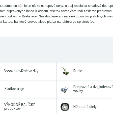
u doménou sú nielen nízke eshopové ceny, ale aj rozsiahla skladová dostu
dom pripravených ihneď k odberu. Všetok tovar Vám radi zašleme prepravno
ného odberu v Bratislave. Nezabúdame ani na širokú ponuku platobných metód,
ba kartou, bankový prevod alebo platba na faktúru so splatnosťou.
Vysokozdvižné vozíky
Rudle
Prepravné a dvojkolesov
Kladkostroje
vozíky
VÝHODNÉ BALÍČKY
Náhradné diely
produktov