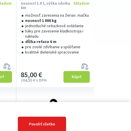
kladom
nosnosť 1.0 t, výška zdvihu
Skladom
6m
možnosť zavesenia na žeriav. mačku
nosnosť 1 000 kg
jednoduché retiazkové ovládanie
háky pre zavesenie kladkostroja i
nákladu
dĺžka reťazu 6 m
pre zvislé zdvíhanie a spúšťanie
kvalitné dielenské spracovanie
85
00
€
104
55
€
s DPH
Povoliť všetko