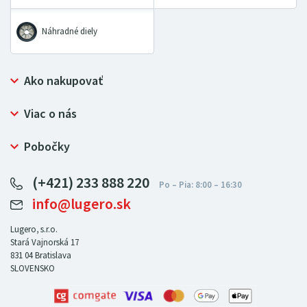
Náhradné diely
Ako nakupovať
Prečo nakupovať u LUGERO
Viac o nás
Často kladené otázky
Bezpečný nákup
Ochrana osobných údajov
Pobočky
Certifikát NATUR-PACK
Reklamačný poriadok
LUGERO Poľsko
Pre predajcov
(+421) 233 888 220
LUGERO Nemecko
info@lugero.sk
LUGERO Česká republika
LUGERO Maďarsko
Lugero, s.r.o.
Stará Vajnorská 17
LUGERO Rakousko
831 04
Bratislava
SLOVENSKO