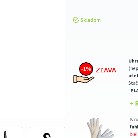
Skladom
Uhr
(nep
ušet
Stač
"
PL
+ 
K n
ľah
bie