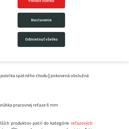
Povoliť všetko
ostná samosverná brzda proti samovoľnému
Nastavenie
Odmietnuť všetko
poistka spätného chodu
|
pokovená obslužná
rúbka pracovnej reťaze 6 mm
lších produktov patrí do kategórie
reťazových