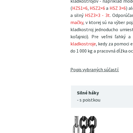
kladkostrojov - napríklad mo
(
HZS1×6
,
HSZ2×6
a
HSZ 3×6
) a
a silný
HSZ3×3 - 3t
. Odporúča
mačky
, v ktorej sú na výber p
kladkostroj jednoducho umies
koľajnici). Pre veľmi ľahký 
kladkostroje
, kedy za pomoci 
do 1 000 kg a pracovná dĺžka o
Popis vybraných súčastí:
Silné háky
- s poistkou