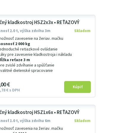
čný kladkostroj HSZ2x3x • REŤAZOVÝ
nosť 2.0 t, výška zdvihu 3m
Skladom
možnosť zavesenie na žeriav. mačku
nosnosť 2 000 kg
jednoduché retiazkové ovládanie
háky pre zavesenie kladkostroja i nákladu
dĺžka reťaze 3 m
pre zvislé zdvíhanie a spúšťanie
kvalitné dielenské spracovanie
00
€
78
€
s DPH
čný kladkostroj HSZ1x6x • REŤAZOVÝ
nosť 1.0 t, výška zdvihu 6m
Skladom
možnosť zavesenia na žeriav. mačku