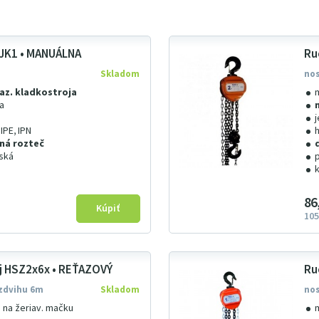
JK1 • MANUÁLNA
Ru
Skladom
nos
az. kladkostroja
a
 IPE, IPN
ná rozteč
iská
86
105
j HSZ2x6x • REŤAZOVÝ
Ru
 zdvihu 6m
Skladom
nos
 na žeriav. mačku