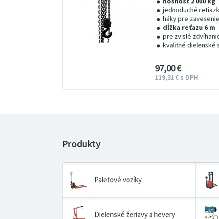
nosnosť 2 000 kg
jednoduché retiaz
háky pre zavesenie 
dĺžka reťazu 6 m
pre zvislé zdvíhani
kvalitné dielenské
97
00
€
119
31
€
s DPH
Paletové vozíky
Dielenské žeriavy a hevery