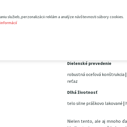
Samozrejmosťou je bezpečn
spätnému chodu.
iu služieb, perzonalizácii reklám a analýze návštevnosti súbory cookies.
Hlavní charakteristika:
 informácií
nosnosť 1 000 kg
dĺžka reťaze 3 000 mm
vlastná hmotnosť 11 kg
Dielenské prevedenie
robustná oceľová konštrukcia
|
reťaz
Dlhá životnosť
telo silne práškovo lakované
|
h
Nielen tento, ale aj mnoho ďa