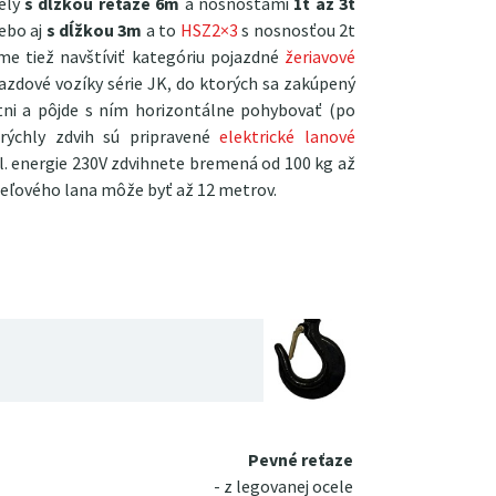
dely
s dĺžkou reťaze 6m
a nosnosťami
1t až 3t
lebo aj
s dĺžkou 3m
a to
HSZ2×3
s nosnosťou 2t
me tiež navštíviť kategóriu pojazdné
žeriavové
ojazdové vozíky série JK, do ktorých sa zakúpený
tni a pôjde s ním horizontálne pohybovať (po
a rýchly zdvih sú pripravené
elektrické lanové
el. energie 230V zdvihnete bremená od 100 kg až
ceľového lana môže byť až 12 metrov.
Pevné reťaze
- z legovanej ocele