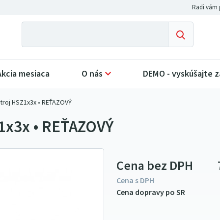
Akcia mesiaca
O nás
DEMO - vyskúšajte 
troj HSZ1x3x • REŤAZOVÝ
Z1x3x • REŤAZOVÝ
Cena bez DPH
Cena s DPH