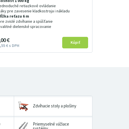
nosnosť 1 000 kg
jednoduché retiazkové ovládanie
háky pre zavesenie kladkostroja i nákladu
dĺžka reťazu 6 m
pre zvislé zdvíhanie a spúšťanie
kvalitné dielenské spracovanie
00
€
55
€
s DPH
Zdvíhacie stoly a plošiny
é
Priemyselné vážiace
systémy