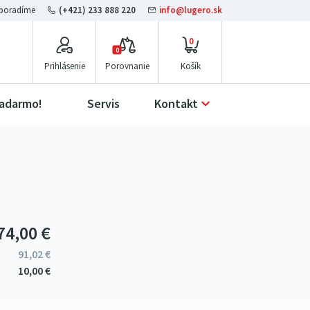
(+421) 233 888 220
info@lugero.sk
0
0
Prihlásenie
Porovnanie
zadarmo!
Servis
Kontakt
74
00
€
91
02
€
10
00
€