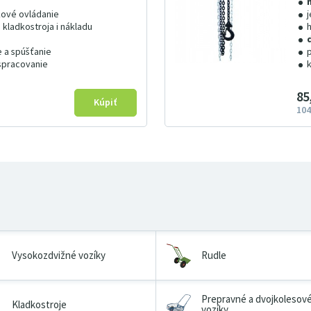
kové ovládanie
kladkostroja i nákladu
e a spúšťanie
 spracovanie
85
104
Vysokozdvižné vozíky
Rudle
Prepravné a dvojkolesov
Kladkostroje
vozíky