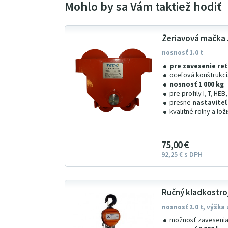
Žeriavová mačka 
nosnosť 1.0 t
pre zavesenie reť
oceľová konštrukci
nosnosť 1 000 kg
pre profily I, T, HEB,
presne
nastaviteľ
kvalitné rolny a lož
75
00
€
92
25
€
s DPH
Ručný kladkostro
nosnosť 2.0 t, výška
možnosť zavesenia