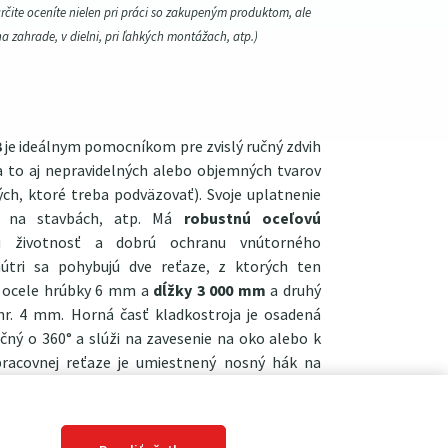
určite oceníte nielen pri práci so zakupeným produktom, ale
na zahrade, v dielni, pri ľahkých montážach, atp.)
3
je ideálnym pomocníkom pre zvislý ručný zdvih
a to aj nepravidelných alebo objemných tvarov
ch, ktoré treba podväzovať). Svoje uplatnenie
h, na stavbách, atp. Má
robustnú oceľovú
ú životnosť a dobrú ochranu vnútorného
nútri sa pohybujú dve reťaze, z ktorých ten
ej ocele hrúbky 6 mm a
dĺžky 3 000 mm
a druhý
r. 4 mm. Horná časť kladkostroja je osadená
ný o 360° a slúži na zavesenie na oko alebo k
pracovnej reťaze je umiestnený nosný hák na
oj HSZ 1×3 má
nosnosť 1 000 kg
. Práca s ním je
 optimálnemu sprevodovaniu - aj veľmi ťažké
ahkosťou a pritom mimoriadnou presnosťou.