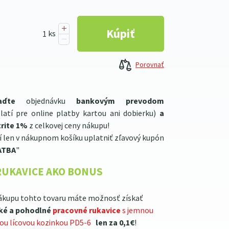
Porovnať
aďte
objednávku
bankovým prevodom
latí pre online platby kartou ani dobierku)
a
rite 1%
z celkovej ceny nákupu!
í len v nákupnom košíku uplatniť zľavový kupón
ATBA
"
RUKAVICE AKO BONUS
ákupu tohto tovaru máte možnosť získať
ké a pohodlné
pracovné rukavice
s jemnou
lou lícovou kozinkou PD5-6
len za 0,1€
!