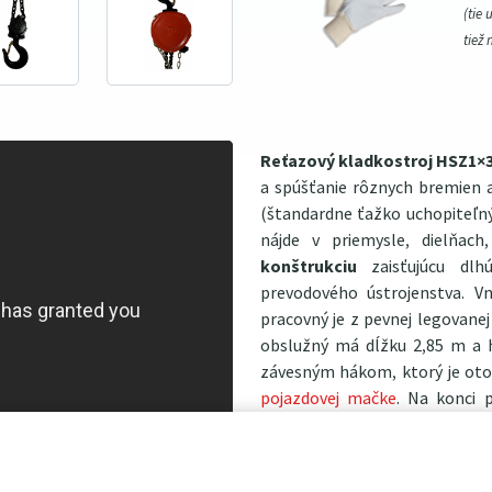
(tie 
tiež 
Reťazový kladkostroj HSZ1×
a spúšťanie rôznych bremien 
(štandardne ťažko uchopiteľný
nájde v priemysle, dielňac
konštrukciu
zaisťujúcu dlh
prevodového ústrojenstva. V
pracovný je z pevnej legovan
obslužný má dĺžku 2,85 m a h
závesným hákom, ktorý je otoč
pojazdovej mačke
. Na konci 
uchytenie nákladu. Kladkostr
veľmi jednoduchá a to vďaka
bremená sa budú posúvať s ľ