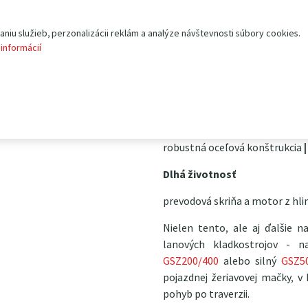
Hlavná charakteristika:
iu služieb, perzonalizácii reklám a analýze návštevnosti súbory cookies.
nosnosť 300kg/12m alebo
 informácií
napájenie 230V~50Hz
vlastná hmotnosť 18,2 kg
Dielenské prevedenie
robustná oceľová konštrukcia
|
Dlhá životnosť
prevodová skriňa a motor z hli
Nielen tento, ale aj ďalšie n
lanových kladkostrojov - 
GSZ200/400
alebo silný
GSZ5
pojazdnej žeriavovej mačky, v
pohyb po traverzii.