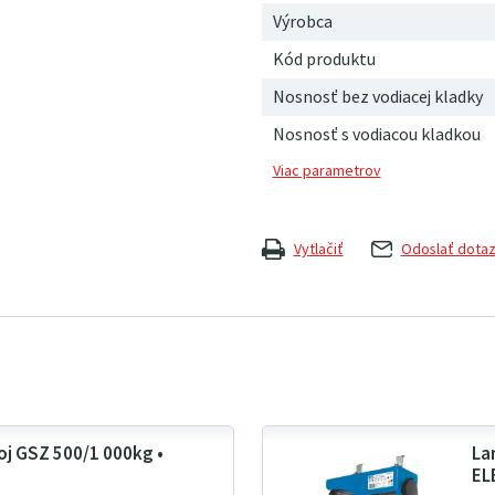
Výrobca
Kód produktu
Nosnosť bez vodiacej kladky
Nosnosť s vodiacou kladkou
Vytlačiť
Odoslať dota
oj GSZ 500/1 000kg •
La
EL