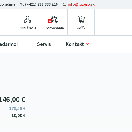
(+421) 233 888 220
info@lugero.sk
0
0
Prihlásenie
Porovnanie
zadarmo!
Servis
Kontakt
146
00
€
179
58
€
10
00
€