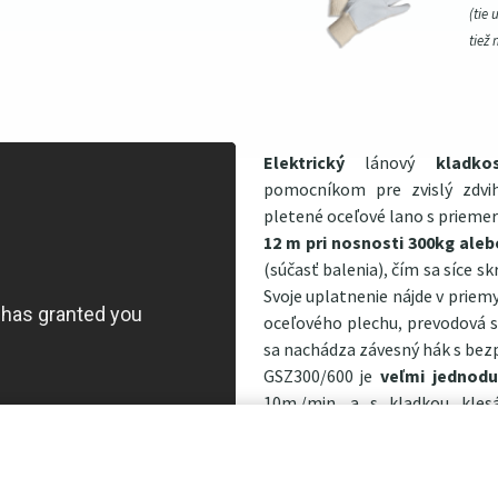
(tie 
tiež 
Elektrický
lánový
kladkos
pomocníkom pre zvislý zdvih
pletené oceľové lano s priem
12 m pri nosnosti 300kg aleb
(súčasť balenia), čím sa síce sk
Svoje uplatnenie nájde v priem
oceľového plechu, prevodová sk
sa nachádza závesný hák s bez
GSZ300/600 je
veľmi jednodu
10m./min. a s kladkou kles
Samozrejmosťou je celý rad oc
práci (koncový spínač, te
Komfortné ovládanie zaisťuje e