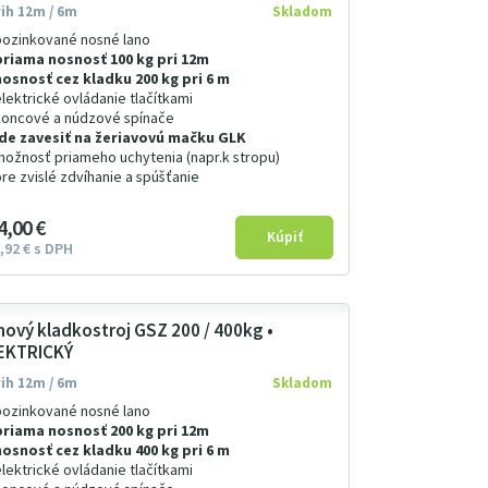
ih 12m / 6m
Skladom
pozinkované nosné lano
priama nosnosť 100 kg pri 12m
nosnosť cez kladku 200 kg pri 6 m
elektrické ovládanie tlačítkami
koncové a núdzové spínače
ide zavesiť na žeriavovú mačku GLK
možnosť priameho uchytenia (napr.k stropu)
pre zvislé zdvíhanie a spúšťanie
4
00
€
92
€
s DPH
nový kladkostroj GSZ 200 / 400kg •
EKTRICKÝ
ih 12m / 6m
Skladom
pozinkované nosné lano
priama nosnosť 200 kg pri 12m
nosnosť cez kladku 400 kg pri 6 m
elektrické ovládanie tlačítkami