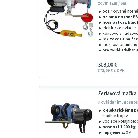
zdvih 12m / 6m
pozinkované nosné
priama nosnosť 5
nosnosť cez kladk
elektrické ovládani
koncové a núdzové
ide zavesiť na ž
možnosť priameho u
pre zvislé zdvíhani
303
00
€
372
69
€
s DPH
Žeriavová mačka
s ovládaním, nosnosť
k elektrickému 
kladkostrojov
vodiace koľajnice: 
nosnosť 1 000 kg
napájenie 230 V