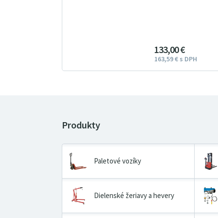
133
00
€
163
59
€
s DPH
Paletové vozíky
Dielenské žeriavy a hevery