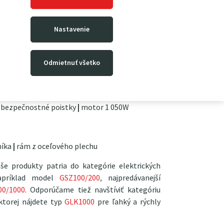
Nastavenie
 600kg/6m
Odmietnuť všetko
bezpečnostné poistky
|
motor 1 050W
níka
|
rám z oceľového plechu
aše produkty patria do kategórie elektrických
napríklad model
GSZ100/200
, najpredávanejší
00/1000
. Odporúčame tiež navštíviť kategóriu
 ktorej nájdete typ
GLK1000
pre ľahký a rýchly