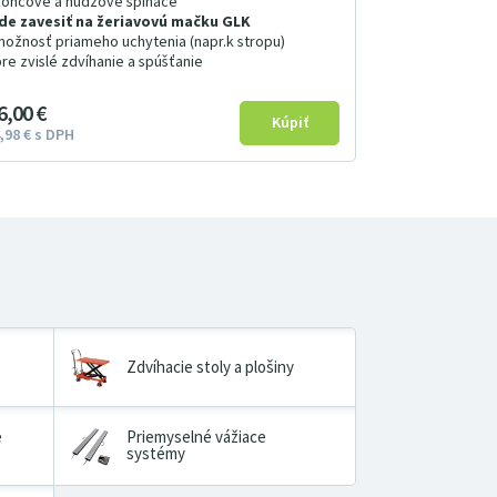
koncové a núdzové spínače
ide zavesiť na žeriavovú mačku GLK
možnosť priameho uchytenia (napr.k stropu)
pre zvislé zdvíhanie a spúšťanie
6
00
€
98
€
s DPH
Zdvíhacie stoly a plošiny
é
Priemyselné vážiace
systémy