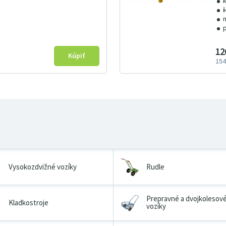
12
154
Vysokozdvižné vozíky
Rudle
Prepravné a dvojkolesov
Kladkostroje
vozíky