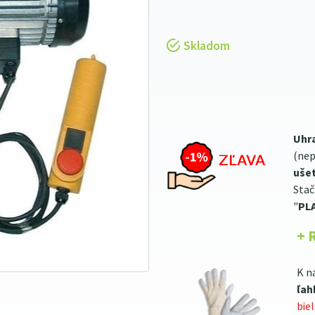
Skladom
Uhr
(nep
ušet
Stač
"
PL
+ 
K n
ľah
bie