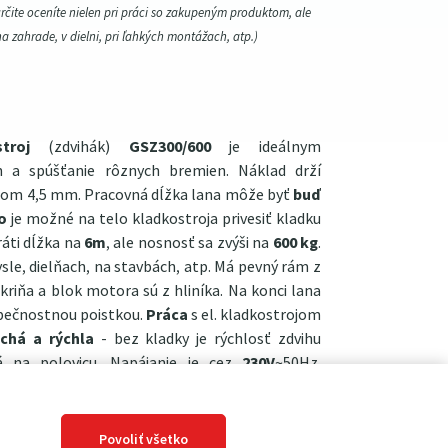
určite oceníte nielen pri práci so zakupeným produktom, ale
na zahrade, v dielni, pri ľahkých montážach, atp.)
troj
(zdvihák)
GSZ300/600
je ideálnym
 a spúšťanie rôznych bremien. Náklad drží
erom 4,5 mm. Pracovná dĺžka lana môže byť
buď
o
je možné na telo kladkostroja privesiť kladku
ráti dĺžka na
6m
, ale nosnosť sa zvýši na
600 kg
.
ysle, dielňach, na stavbách, atp. Má pevný rám z
riňa a blok motora sú z hliníka. Na konci lana
pečnostnou poistkou.
Práca
s el. kladkostrojom
chá a rýchla
- bez kladky je rýchlosť zdvihu
á na polovicu. Napájanie je cez
230V
~50Hz.
hranných funkcií pre maximálnu bezpečnosť pri
pelná ochrana motora a núdzový vypínač).
rgonomický ovládač na kábli dĺžky 1,6 m.
Povoliť všetko