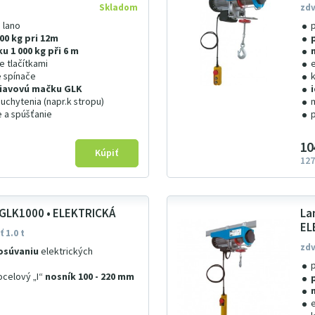
Skladom
zdv
 lano
00 kg pri 12m
u 1 000 kg při 6 m
e tlačítkami
 spínače
eriavovú mačku GLK
chytenia (napr.k stropu)
e a spúšťanie
10
127
 GLK1000 • ELEKTRICKÁ
La
EL
 1.0 t
zdv
posúvaniu
elektrických
ocelový „I“
nosník 100 - 220 mm