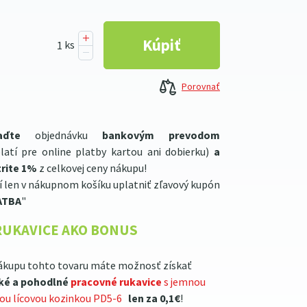
Porovnať
aďte
objednávku
bankovým prevodom
latí pre online platby kartou ani dobierku)
a
rite 1%
z celkovej ceny nákupu!
í len v nákupnom košíku uplatniť zľavový kupón
ATBA
"
RUKAVICE AKO BONUS
ákupu tohto tovaru máte možnosť získať
ké a pohodlné
pracovné rukavice
s jemnou
lou lícovou kozinkou PD5-6
len za 0,1€
!