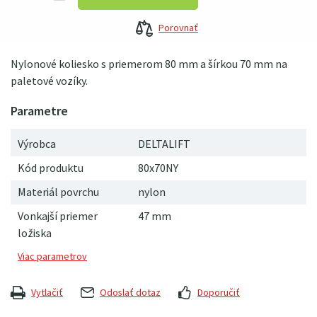
Porovnať
Nylonové koliesko s priemerom 80 mm a šírkou 70 mm na
paletové vozíky.
Výrobca
DELTALIFT
Kód produktu
80x70NY
Materiál povrchu
nylon
Vonkajší priemer
47 mm
ložiska
Vytlačiť
Odoslať dotaz
Doporučiť