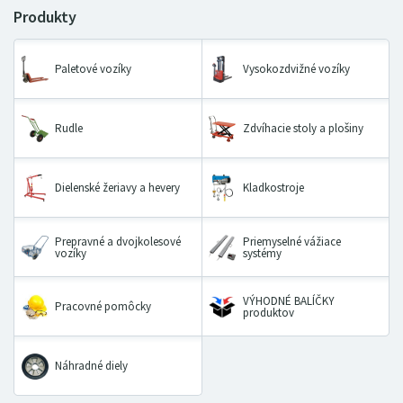
Paletové vozíky
Vysokozdvižné vozíky
Rudle
Zdvíhacie stoly a plošiny
Dielenské žeriavy a hevery
Kladkostroje
Prepravné a dvojkolesové
Priemyselné vážiace
vozíky
systémy
VÝHODNÉ BALÍČKY
Pracovné pomôcky
produktov
Náhradné diely