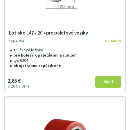
Ložisko L47 / 20 • pre paletové vozíky
typ 6204
Skladom
guličkové ložisko
pre kolesá k paleťákom a rudlom
typ 6204
obojstranne zapúzdrené
2
65
€
3
26
€
s DPH