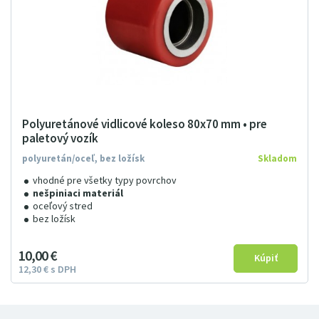
Polyuretánové vidlicové koleso 80x70 mm • pre
paletový vozík
polyuretán/oceľ, bez ložísk
Skladom
vhodné pre všetky typy povrchov
nešpiniaci materiál
oceľový stred
bez ložísk
10
00
€
12
3
0
€
s DPH