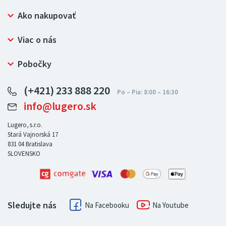
Ako nakupovať
Prečo nakupovať u LUGERO
Viac o nás
Často kladené otázky
Bezpečný nákup
Ochrana osobných údajov
Pobočky
Certifikát NATUR-PACK
Reklamačný poriadok
LUGERO Poľsko
Pre predajcov
(+421) 233 888 220
LUGERO Nemecko
info@lugero.sk
LUGERO Česká republika
LUGERO Maďarsko
Lugero, s.r.o.
Stará Vajnorská 17
LUGERO Rakousko
831 04
Bratislava
SLOVENSKO
Sledujte nás
Facebook
Youtube