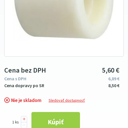
Cena bez DPH
5
6
0
€
Cena s DPH
6
89
€
8
5
0
€
Nie je skladom
Sledovať dostupnosť