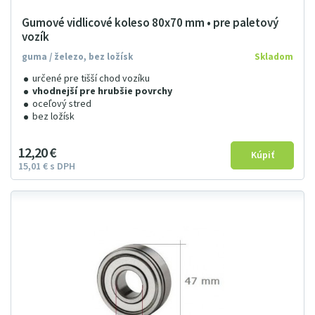
Gumové vidlicové koleso 80x70 mm • pre paletový
vozík
guma / železo, bez ložísk
Skladom
určené pre tišší chod vozíku
vhodnejší pre hrubšie povrchy
oceľový stred
bez ložísk
12
2
0
€
15
01
€
s DPH