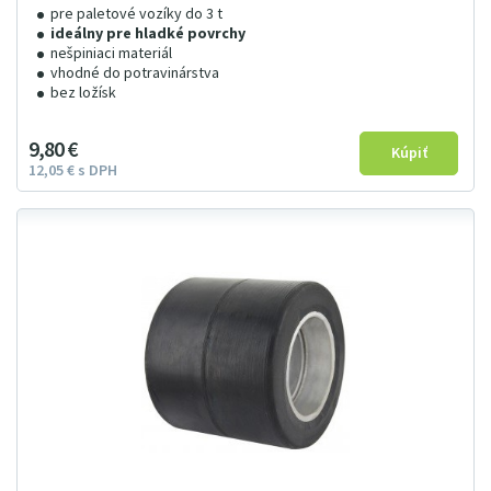
pre paletové vozíky do 3 t
ideálny pre hladké povrchy
nešpiniaci materiál
vhodné do potravinárstva
bez ložísk
9
8
0
€
12
05
€
s DPH