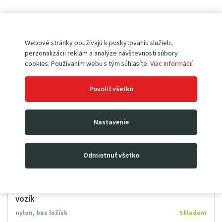
Webové stránky používajú k poskytovaniu služieb,
perzonalizácii reklám a analýze návštevnosti súbory
cookies. Používaním webu s tým súhlasíte.
Viac informácií
Povoliť všetko
Nastavenie
Odmietnuť všetko
Nylonové koleso riaditeľné 200 mm • pre paletový
vozík
nylon, bez ložísk
Skladom