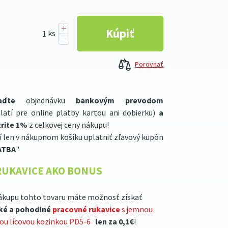
Porovnať
aďte
objednávku
bankovým prevodom
latí pre online platby kartou ani dobierku)
a
rite 1%
z celkovej ceny nákupu!
í len v nákupnom košíku uplatniť zľavový kupón
ATBA
"
RUKAVICE AKO BONUS
ákupu tohto tovaru máte možnosť získať
ké a pohodlné
pracovné rukavice
s jemnou
lou lícovou kozinkou PD5-6
len za 0,1€
!