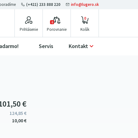
(+421) 233 888 220
info@lugero.sk
0
0
Prihlásenie
Porovnanie
zadarmo!
Servis
Kontakt
101
5
0
€
124
85
€
10
00
€