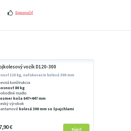
z
Doporučiť
ojkolesový vozík D120-300
nosť 120 kg, nafukovacie kolesá 300 mm
pevná konštrukcia
nosnosť 80 kg
pohodlné madlo
rozmer koša 647×447 mm
český výrobok
bantamové
kolesá 300 mm so špajchlami
7
9
0
€