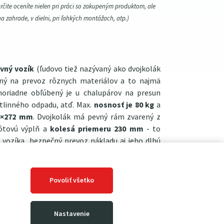
určite oceníte nielen pri práci so zakupeným produktom, ale
na zahrade, v dielni, pri ľahkých montážach, atp.)
vný vozík
(ľudovo tiež nazývaný ako dvojkolák
ný na prevoz rôznych materiálov a to najmä
moriadne obľúbený je u chalupárov na presun
stlinného odpadu, atď. Max.
nosnosť je 80 kg
a
0×272 mm
. Dvojkolák má pevný rám zvarený z
rôtovú výplň a
kolesá priemeru 230 mm
- to
 vozíka, bezpečný prevoz nákladu aj jeho dlhú
e ľahký a skvele ovládateľný. Madlo je
vaní tak kárka nezaberie veľa miesta. Proti
ni silná vrstva práškovej vypaľovanej farby.
Povoliť všetko
Nastavenie