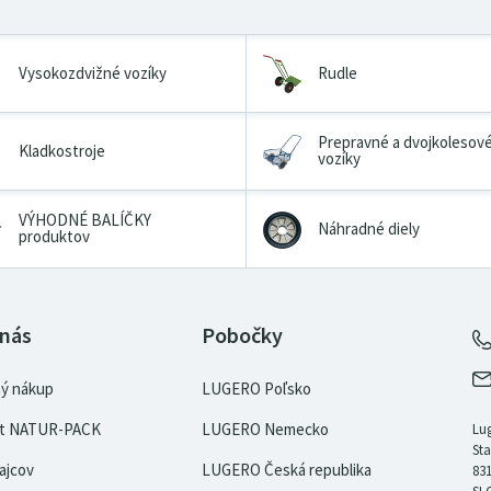
Vysokozdvižné vozíky
Rudle
Prepravné a dvojkolesov
Kladkostroje
vozíky
VÝHODNÉ BALÍČKY
Náhradné diely
produktov
 nás
Pobočky
ý nákup
LUGERO Poľsko
kát NATUR-PACK
LUGERO Nemecko
Lug
Sta
ajcov
LUGERO Česká republika
831