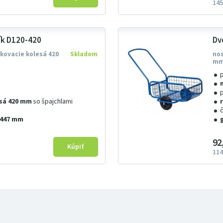
145
ík D120-420
Dv
ukovacie kolesá 420
Skladom
nos
m
sá 420 mm
so špajchlami
×447 mm
92
114