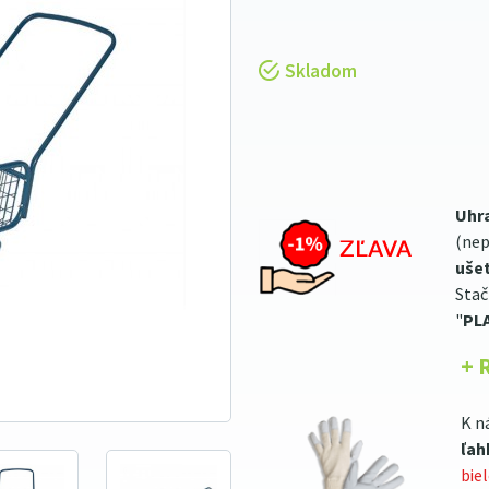
Skladom
Uhr
(nep
ušet
Stač
"
PL
+ 
K n
ľah
bie