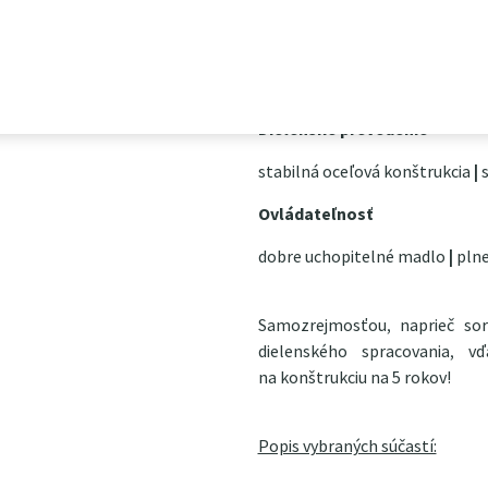
rozmery koša 400×600×27
priemer kolies 230 mm
vlastná hmotnosť 7,5 kg
Dielenské prevedenie
stabilná oceľová konštrukcia
|
s
Ovládateľnosť
dobre uchopitelné madlo
|
plne
Samozrejmosťou, naprieč s
dielenského spracovania, 
na konštrukciu na 5 rokov!
Popis vybraných súčastí: