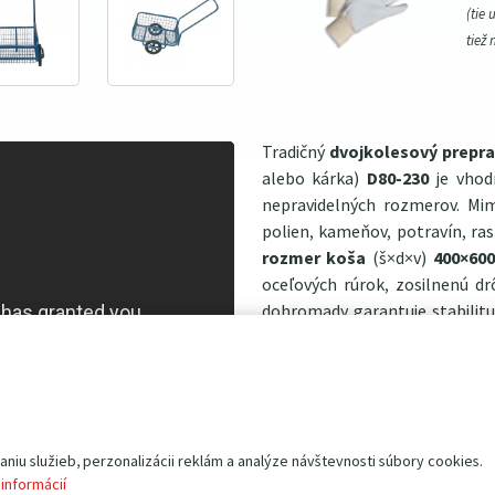
(tie 
tiež 
Tradičný
dvojkolesový prepra
alebo kárka)
D80-230
je vhod
nepravidelných rozmerov. Mi
polien, kameňov, potravín, ra
rozmer koša
(š×d×v)
400×60
oceľových rúrok, zosilnenú d
dohromady garantuje stabilitu
životnosť. Napriek tomu j
demontovateľné a pri sklado
oderom a následnej korózii chrá
Hlavná charakteristika:
iu služieb, perzonalizácii reklám a analýze návštevnosti súbory cookies.
nosnosť 80 kg
 informácií