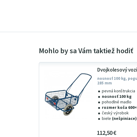
Dvojkolesový voz
nosnosť 100 kg, pog
285 mm
pevná konštrukcia
nosnosť 100 kg
pohodlné madlo
rozmer koša 600
český výrobok
biele
(nešpiniace
112
5
0
€