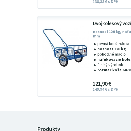
138
38
€
s DPH
Dvojkolesový voz
nosnosť 120 kg, naf
mm
pevná konštrukcia
nosnosť 120 kg
pohodlné madlo
nafukovacie kole
český výrobok
rozmer koša 647
121
9
0
€
149
94
€
s DPH