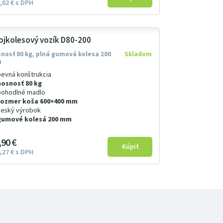
02
€
s DPH
ojkolesový vozík D80-200
nosť 80 kg, plná gumová kolesa 200
Skladom
m
pevná konštrukcia
nosnosť 80 kg
pohodlné madlo
rozmer koša 600×400 mm
český výrobok
gumové kolesá 200 mm
9
0
€
27
€
s DPH