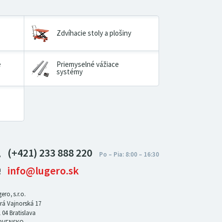
Zdvíhacie stoly a plošiny
é
Priemyselné vážiace
systémy
(+421) 233 888 220
info@lugero.sk
ero, s.r.o.
rá Vajnorská 17
 04
Bratislava