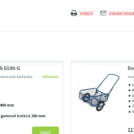
Vytlačiť
Odoslať dota
ík D100-G
Dv
umované kolieska
Skladom
nos
×400 mm
) gumové kolesá 285 mm
11