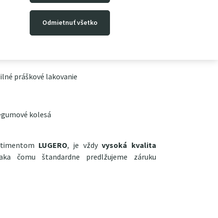
2 mm
Odmietnuť všetko
ilné práškové lakovanie
gumové kolesá
ortimentom
LUGERO
, je vždy
vysoká kvalita
vďaka čomu štandardne predlžujeme záruku