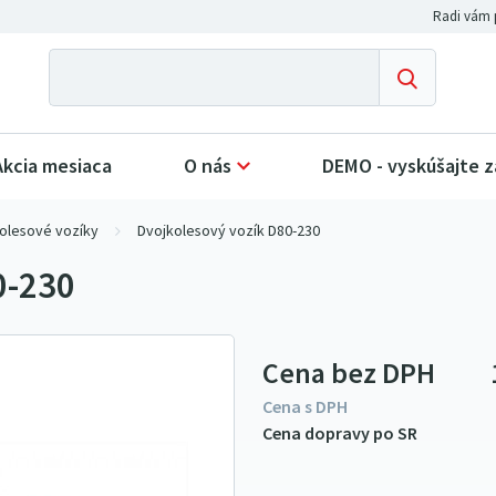
Akcia mesiaca
O nás
DEMO - vyskúšajte 
olesové vozíky
Dvojkolesový vozík D80-230
0-230
Cena bez DPH
Cena s DPH