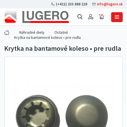
(+421) 233 888 220
info@lugero.sk
0
Náhradné diely
Ostatné
Krytka na bantamové koleso • pre rudla
Krytka na bantamové koleso • pre rudla