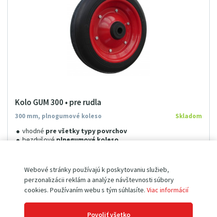
Kolo GUM 300 • pre rudla
300 mm, plnogumové koleso
Skladom
vhodné
pre všetky typy povrchov
bezdušové
plnegumové koleso
kovový stred
ihličkové ložisko
Webové stránky používajú k poskytovaniu služieb,
perzonalizácii reklám a analýze návštevnosti súbory
32
9
0
€
cookies. Používaním webu s tým súhlasíte.
Viac informácií
40
47
€
s DPH
Povoliť všetko