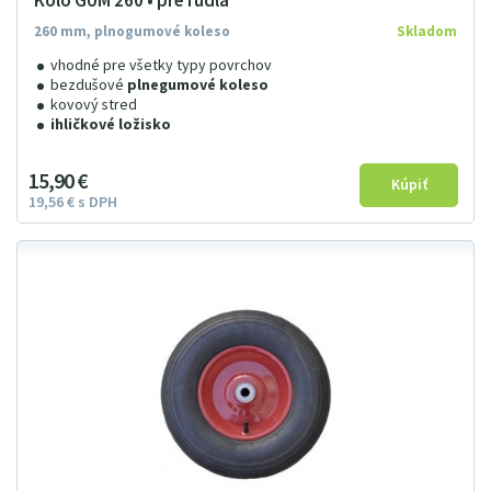
Kolo GUM 260 • pre rudla
260 mm, plnogumové koleso
Skladom
vhodné pre všetky typy povrchov
bezdušové
plnegumové koleso
kovový stred
ihličkové ložisko
15
9
0
€
19
56
€
s DPH