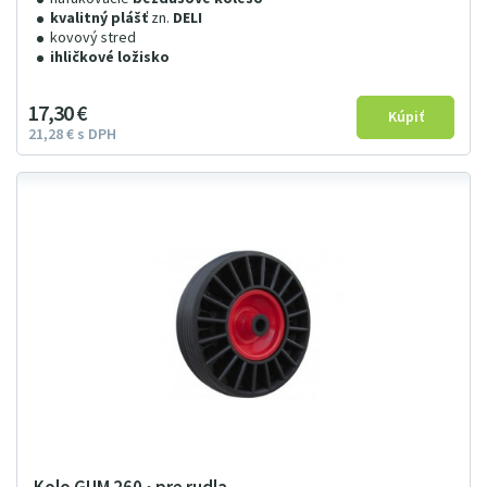
kvalitný plášť
zn.
DELI
kovový stred
ihličkové ložisko
17
3
0
€
21
28
€
s DPH