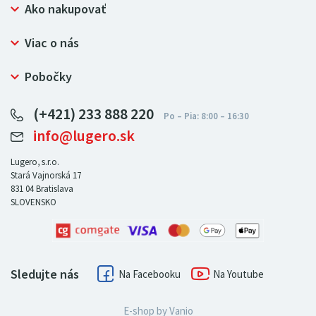
Ako nakupovať
Prečo nakupovať u LUGERO
Viac o nás
Často kladené otázky
Bezpečný nákup
Ochrana osobných údajov
Pobočky
Certifikát NATUR-PACK
Reklamačný poriadok
LUGERO Poľsko
Pre predajcov
(+421) 233 888 220
LUGERO Nemecko
info@lugero.sk
LUGERO Česká republika
LUGERO Maďarsko
Lugero, s.r.o.
Stará Vajnorská 17
LUGERO Rakousko
831 04
Bratislava
SLOVENSKO
Sledujte nás
Facebook
Youtube
E-shop by
Vanio