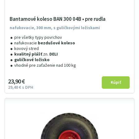
Bantamové koleso BAN 300 04B • pre rudla
nafukovacie, 300 mm, s guličkovými ložiskami
pre všetky typy povrchov
nafukovacie
bezdušové koleso
kovový stred
kvalitný plášť
zn.
DELI
guličkové ložisko
vhodné pre zaťaženie nad 100 kg
23
9
0
€
29
4
0
€
s DPH