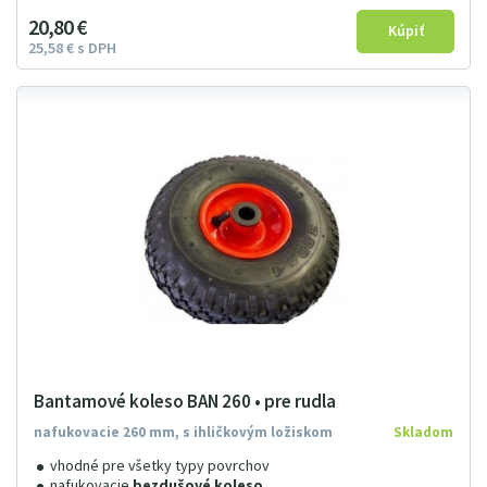
20
8
0
€
25
58
€
s DPH
Bantamové koleso BAN 260 • pre rudla
nafukovacie 260 mm, s ihličkovým ložiskom
Skladom
vhodné pre všetky typy povrchov
nafukovacie
bezdušové koleso