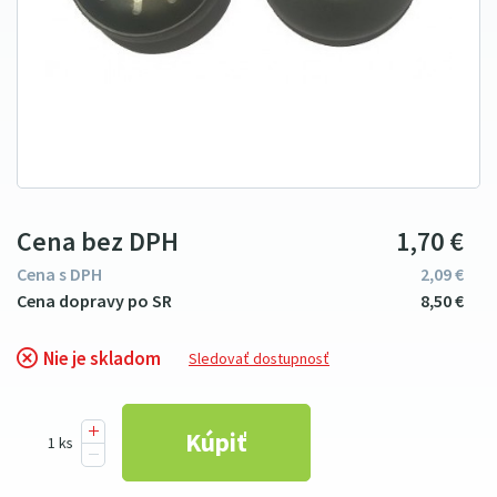
Cena bez DPH
1
7
0
€
Cena s DPH
2
09
€
8
5
0
€
Nie je skladom
Sledovať dostupnosť