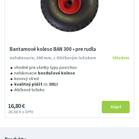
Bantamové koleso BAN 300 • pre rudla
nafukovacie, 300 mm, s ihličkovým ložiskom
Skladom
vhodné pre všetky typy povrchov
nafukovacie
bezdušové koleso
kovový stred
kvalitný plášť
zn.
DELI
ihličkové ložisko
16
8
0
€
20
66
€
s DPH