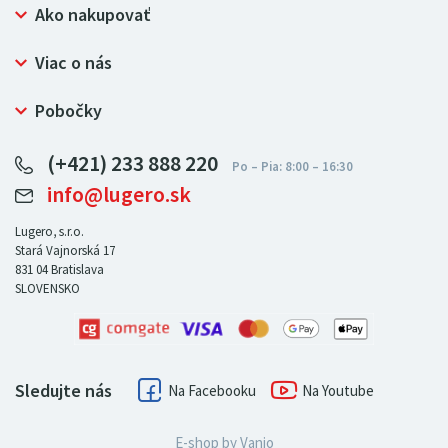
Ako nakupovať
Prečo nakupovať u LUGERO
Viac o nás
Často kladené otázky
Bezpečný nákup
Ochrana osobných údajov
Pobočky
Certifikát NATUR-PACK
Reklamačný poriadok
LUGERO Poľsko
Pre predajcov
(+421) 233 888 220
LUGERO Nemecko
info@lugero.sk
LUGERO Česká republika
LUGERO Maďarsko
Lugero, s.r.o.
Stará Vajnorská 17
LUGERO Rakousko
831 04
Bratislava
SLOVENSKO
Sledujte nás
Facebook
Youtube
E-shop by
Vanio