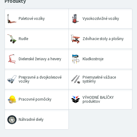
Paletové vozíky
Vysokozdvižné vozíky
Rudle
Zdvíhacie stoly a plošiny
Dielenské žeriavy a hevery
Kladkostroje
Prepravné a dvojkolesové
Priemyselné vážiace
vozíky
systémy
VÝHODNÉ BALÍČKY
Pracovné pomôcky
produktov
Náhradné diely