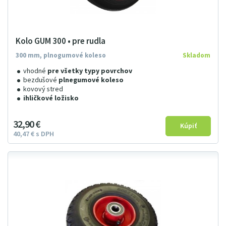
Kolo GUM 300 • pre rudla
300 mm, plnogumové koleso
Skladom
vhodné
pre všetky typy povrchov
bezdušové
plnegumové koleso
kovový stred
ihličkové ložisko
32
9
0
€
40
47
€
s DPH