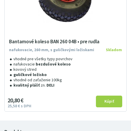
Bantamové koleso BAN 260 04B • pre rudla
nafukovacie, 260 mm, s guličkovými ložiskami
Skladom
vhodné pre všetky typy povrchov
nafukovacie
bezdušové koleso
kovový stred
guličkové ložisko
vhodné od zaťaženie 100kg
kvalitný plášť
zn.
DELI
20
8
0
€
25
58
€
s DPH