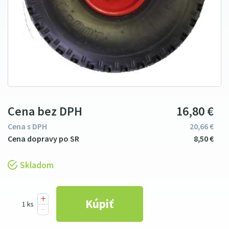
Cena bez DPH
16
8
0
€
Cena s DPH
20
66
€
8
5
0
€
Skladom