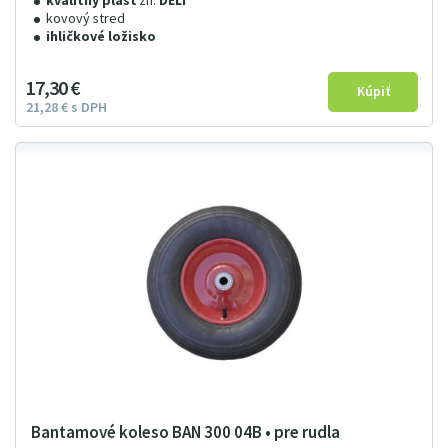
kvalitný plášť
zn.
DELI
kovový stred
ihličkové ložisko
17
3
0
€
21
28
€
s DPH
Bantamové koleso BAN 300 04B • pre rudla