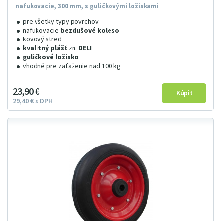
nafukovacie, 300 mm, s guličkovými ložiskami
pre všetky typy povrchov
nafukovacie
bezdušové koleso
kovový stred
kvalitný plášť
zn.
DELI
guličkové ložisko
vhodné pre zaťaženie nad 100 kg
23
9
0
€
29
4
0
€
s DPH