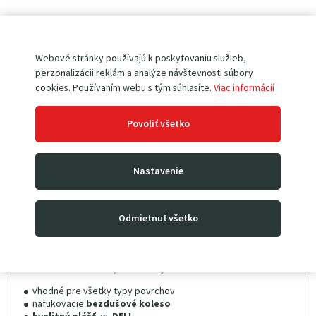
Webové stránky používajú k poskytovaniu služieb,
perzonalizácii reklám a analýze návštevnosti súbory
cookies. Používaním webu s tým súhlasíte.
Viac informácií
Povoliť všetko
Nastavenie
Odmietnuť všetko
Bantamové koleso BAN 260 • pre rudla
nafukovacie 260 mm, s ihličkovým ložiskom
Skladom
vhodné pre všetky typy povrchov
nafukovacie
bezdušové koleso