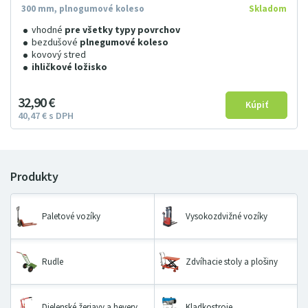
300 mm, plnogumové koleso
Skladom
vhodné
pre všetky typy povrchov
bezdušové
plnegumové koleso
kovový stred
ihličkové ložisko
32
9
0
€
40
47
€
s DPH
Paletové vozíky
Vysokozdvižné vozíky
Rudle
Zdvíhacie stoly a plošiny
Dielenské žeriavy a hevery
Kladkostroje