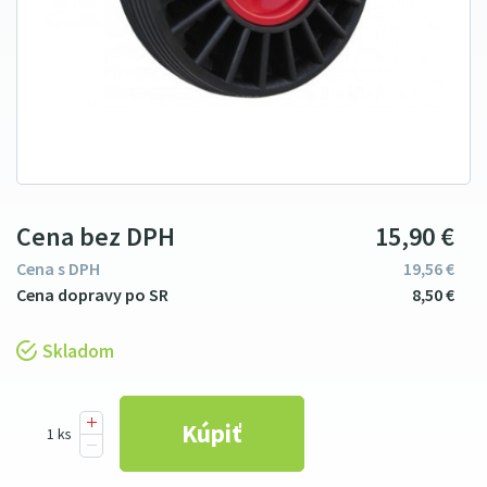
Cena bez DPH
15
9
0
€
Cena s DPH
19
56
€
8
5
0
€
Skladom