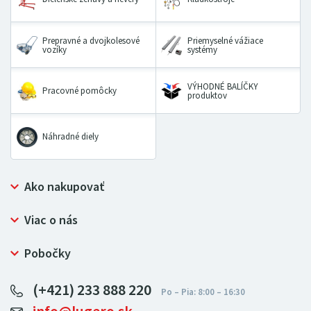
Prepravné a dvojkolesové
Priemyselné vážiace
vozíky
systémy
VÝHODNÉ BALÍČKY
Pracovné pomôcky
produktov
Náhradné diely
Ako nakupovať
Prečo nakupovať u LUGERO
Viac o nás
Často kladené otázky
Bezpečný nákup
Ochrana osobných údajov
Pobočky
Certifikát NATUR-PACK
Reklamačný poriadok
LUGERO Poľsko
Pre predajcov
(+421) 233 888 220
LUGERO Nemecko