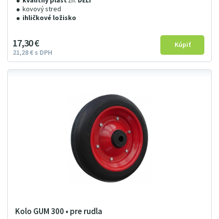
kvalitný plášť
zn.
DELI
kovový stred
ihličkové ložisko
17
3
0
€
21
28
€
s DPH
Kolo GUM 300 • pre rudla