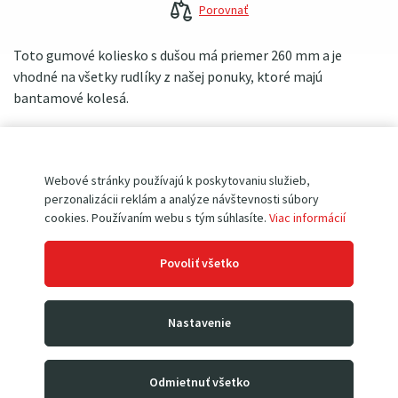
Porovnať
Toto gumové koliesko s dušou má priemer 260 mm a je
vhodné na všetky rudlíky z našej ponuky, ktoré majú
bantamové kolesá.
Výrobca
DELTALIFT
Webové stránky používajú k poskytovaniu služieb,
perzonalizácii reklám a analýze návštevnosti súbory
Kód produktu
GUM 260
cookies. Používaním webu s tým súhlasíte.
Viac informácií
Priemer
260 mm
Povoliť všetko
Šírka
85 mm
Nastavenie
Vytlačiť
Odoslať dotaz
Doporučiť
Odmietnuť všetko