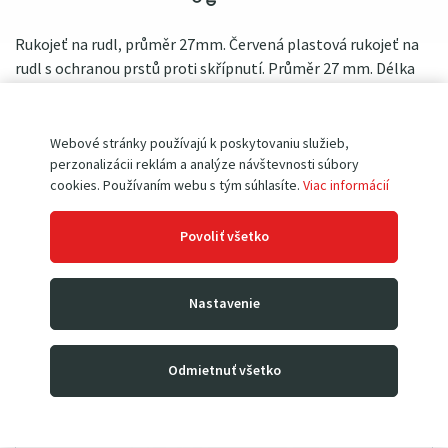
Rukojeť na rudl, průměr 27mm. Červená plastová rukojeť na
rudl s ochranou prstů proti skřípnutí. Průměr 27 mm. Délka
rukojeti 175 mm. Český výrobek.
Webové stránky používajú k poskytovaniu služieb,
perzonalizácii reklám a analýze návštevnosti súbory
Kód produktu
SP/rukoväť 27
cookies. Používaním webu s tým súhlasíte.
Viac informácií
Povoliť všetko
Vytlačiť
Odoslať dotaz
Doporučiť
Nastavenie
Odmietnuť všetko