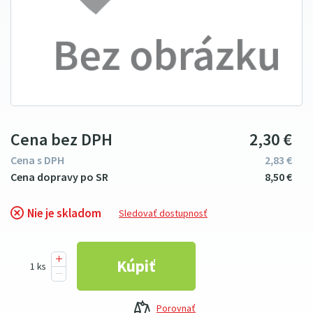
Cena bez DPH
2
3
0
€
Cena s DPH
2
83
€
8
5
0
€
Nie je skladom
Sledovať dostupnosť
Porovnať