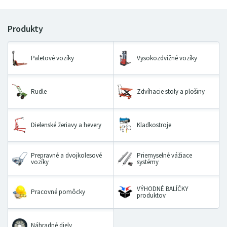
Paletové vozíky
Vysokozdvižné vozíky
Rudle
Zdvíhacie stoly a plošiny
Dielenské žeriavy a hevery
Kladkostroje
Prepravné a dvojkolesové
Priemyselné vážiace
vozíky
systémy
VÝHODNÉ BALÍČKY
Pracovné pomôcky
produktov
Náhradné diely