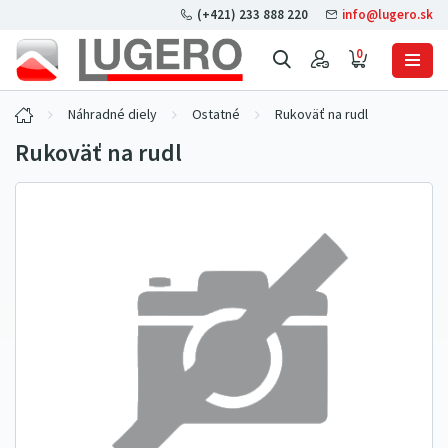
(+421) 233 888 220
info@lugero.sk
0
Náhradné diely
Ostatné
Rukoväť na rudl
Rukoväť na rudl