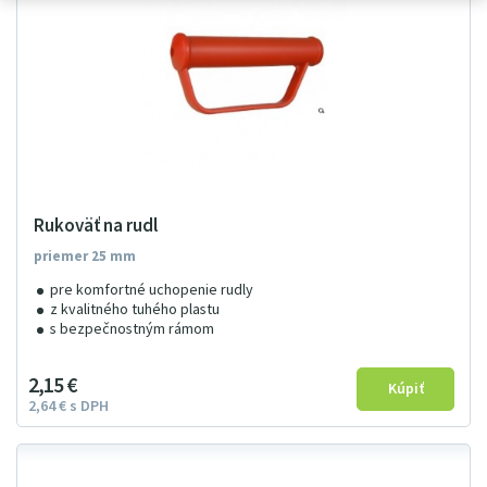
Rukoväť na rudl
priemer 25 mm
pre komfortné uchopenie rudly
z kvalitného tuhého plastu
s bezpečnostným rámom
2
15
€
2
64
€
s DPH