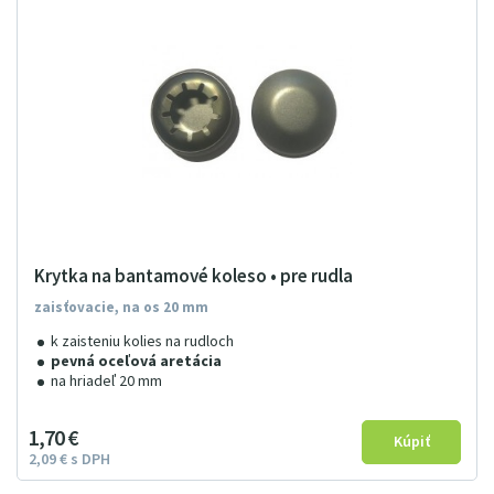
Krytka na bantamové koleso • pre rudla
zaisťovacie, na os 20 mm
k zaisteniu kolies na rudloch
pevná oceľová aretácia
na hriadeľ 20 mm
1
7
0
€
2
09
€
s DPH