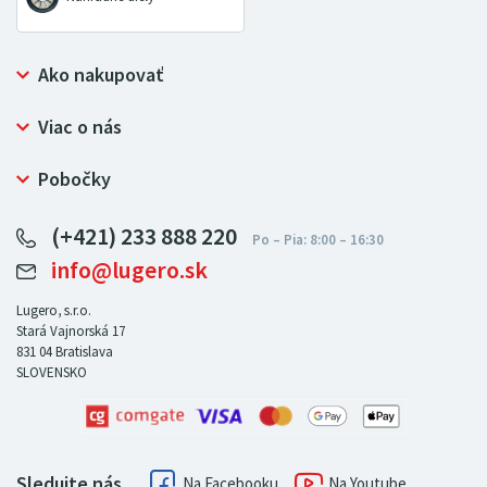
Ako nakupovať
Prečo nakupovať u LUGERO
Viac o nás
Často kladené otázky
Bezpečný nákup
Ochrana osobných údajov
Pobočky
Certifikát NATUR-PACK
Reklamačný poriadok
LUGERO Poľsko
Pre predajcov
(+421) 233 888 220
LUGERO Nemecko
info@lugero.sk
LUGERO Česká republika
LUGERO Maďarsko
Lugero, s.r.o.
Stará Vajnorská 17
LUGERO Rakousko
831 04
Bratislava
SLOVENSKO
Sledujte nás
Facebook
Youtube