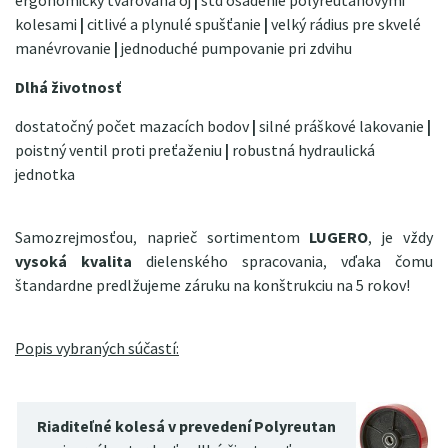
ergonomicky tvarovaná oj
|
std osadenie polyreutanovými
kolesami
|
citlivé a plynulé spušťanie
|
velký rádius pre skvelé
manévrovanie
|
jednoduché pumpovanie pri zdvihu
Dlhá životnosť
dostatočný počet mazacích bodov
|
silné práškové lakovanie
|
poistný ventil proti preťaženiu
|
robustná hydraulická
jednotka
Samozrejmosťou, naprieč sortimentom
LUGERO
, je vždy
vysoká kvalita
dielenského spracovania, vďaka čomu
štandardne predlžujeme záruku na konštrukciu na 5 rokov!
Popis vybraných súčastí:
Riaditeľné kolesá v prevedení Polyreutan