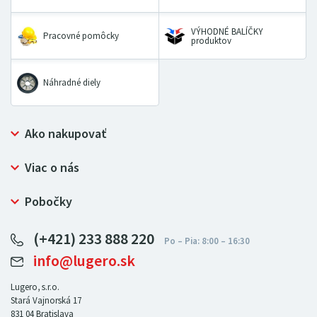
VÝHODNÉ BALÍČKY
Pracovné pomôcky
produktov
Náhradné diely
Ako nakupovať
Prečo nakupovať u LUGERO
Viac o nás
Často kladené otázky
Bezpečný nákup
Ochrana osobných údajov
Pobočky
Certifikát NATUR-PACK
Reklamačný poriadok
LUGERO Poľsko
Pre predajcov
(+421) 233 888 220
LUGERO Nemecko
info@lugero.sk
LUGERO Česká republika
LUGERO Maďarsko
Lugero, s.r.o.
Stará Vajnorská 17
LUGERO Rakousko
831 04
Bratislava