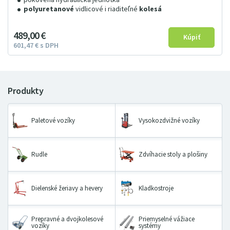
polyuretanové
vidlicové i riaditeľné
kolesá
489
00
€
601
47
€
s DPH
Paletové vozíky
Vysokozdvižné vozíky
Rudle
Zdvíhacie stoly a plošiny
Dielenské žeriavy a hevery
Kladkostroje
Prepravné a dvojkolesové
Priemyselné vážiace
vozíky
systémy