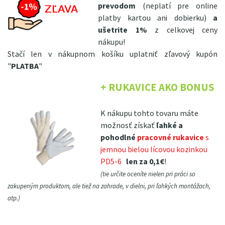
prevodom
(neplatí pre online
platby kartou ani dobierku)
a
ušetrite 1%
z celkovej ceny
nákupu!
Stačí len v nákupnom košíku uplatniť zľavový kupón
"
PLATBA
"
+ RUKAVICE AKO BONUS
K nákupu tohto tovaru máte
možnosť získať
ľahké a
pohodlné
pracovné rukavice
s
jemnou bielou lícovou kozinkou
PD5-6
len za 0,1€
!
(tie určite oceníte nielen pri práci so
zakupeným produktom, ale tiež na zahrade, v dielni, pri ľahkých montážach,
atp.)