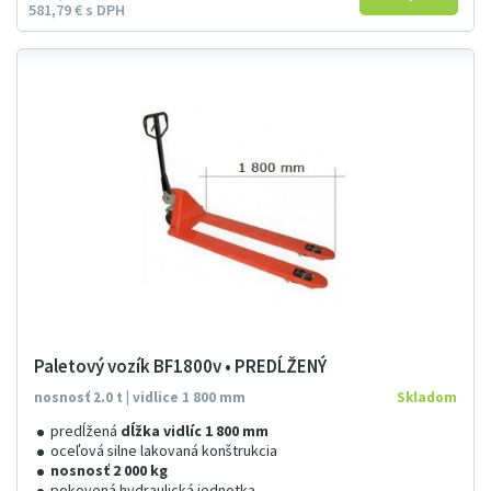
581
79
€
s DPH
Paletový vozík BF1800v • PREDĹŽENÝ
nosnosť 2.0 t | vidlice 1 800 mm
Skladom
predĺžená
dĺžka vidlíc 1 800 mm
oceľová silne lakovaná konštrukcia
nosnosť 2 000 kg
pokovená hydraulická jednotka