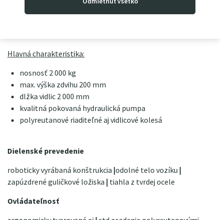
Odmietnuť všetko
životnosť; na prianie je možné zameniť za gumové alebo
nylonové.
Hlavná charakteristika:
nosnosť 2 000 kg
max. výška zdvihu 200 mm
dlžka vidlic 2 000 mm
kvalitná pokovaná hydraulická pumpa
polyreutanové riaditeľné aj vidlicové kolesá
Dielenské prevedenie
roboticky vyrábaná konštrukcia
|
odolné telo vozíku
|
zapúzdrené guličkové ložiska
|
tiahla z tvrdej ocele
Ovládateľnosť