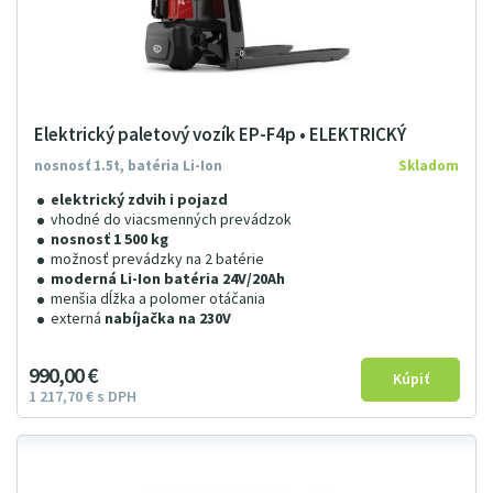
Elektrický paletový vozík EP-F4p • ELEKTRICKÝ
nosnosť 1.5t, batéria Li-Ion
Skladom
elektrický zdvih i pojazd
vhodné do viacsmenných prevádzok
nosnosť 1 500 kg
možnosť prevádzky na 2 batérie
moderná Li-Ion batéria 24V/20Ah
menšia dĺžka a polomer otáčania
externá
nabíjačka na 230V
990
00
€
1
217
7
0
€
s DPH