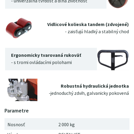
- univerzálna tvrdosť a dlhá životnosť
Vidlicové kolieska tandem (zdvojené)
- zaisťujú hladký a stabilný chod
Ergonomicky tvarovaná rukoväť
- s tromi ovládacími polohami
Robustná hydraulická jednotka
-jednoduchý zdvih, galvanicky pokovená
Nosnosť
2 000 kg