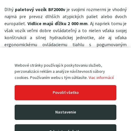
Dlhý
paletový vozík BF2000v
je svojimi rozmermi je vhodný
najmä pre prevoz dlhších atypických paliet alebo dvoch
europaliet.
Vidlice majú dĺžku 2 000 mm
. Aj napriek tomu je
však vozík veľmi dobre ovládateľný a to nielen vďaka svojej
konštrukcii a silnej hydraulickej jednotke, ale aj vďaka
ergonomickému ovládaciemu tiahlu s pogumovaným
madlom a veľkému otočnému uhla riadenia (až 210°). V
prednej časti vidlíc sú malé spodné nájazdové kolieska, ktoré
sa starajú o ľahké priečne zajdutie do palety.
Nosnosť
Webové stránky používajú k poskytovaniu služieb,
perzonalizácii reklám a analýze návštevnosti súbory
paletového vozíka BF2000v
je 2 000 kg
.
cookies. Používaním webu s tým súhlasíte.
Viac informácií
Vozík má
kvalitné galvanicky pokovované hydraulické
čerpadlo
, celkovo pevnú a zosilnenú konštrukciu s
Povoliť všetko
dostatkom mazacích bodov a silné práškové lakovanie - to
všetko predlžuje životnosť stroja. Osadený je kolesami
strednej tvrdosti, kedy na liatinovom strede je
silná vrstva
Nastavenie
kvalitného polyuretánu
. Takéto kolesá sú vhodné pre
takmer každý povrch, sú smerovo stabilné a majú dlhú