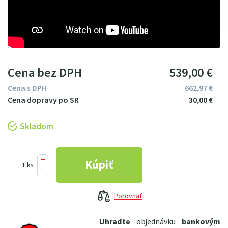
Cena bez DPH
539
00
€
Cena s DPH
662
97
€
30
00
€
Skladom
Porovnať
Uhraďte
objednávku
bankovým