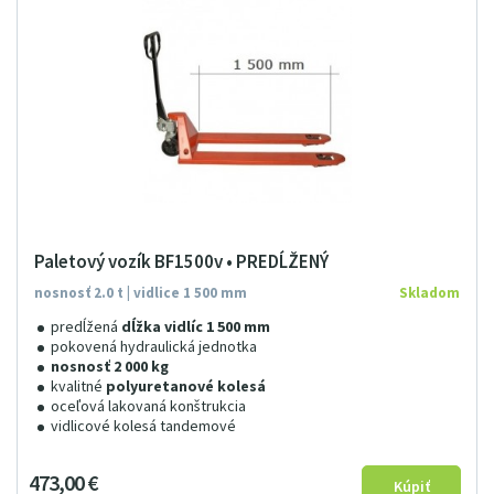
Paletový vozík BF1500v • PREDĹŽENÝ
nosnosť 2.0 t | vidlice 1 500 mm
Skladom
predĺžená
dĺžka vidlíc 1 500 mm
pokovená hydraulická jednotka
nosnosť 2 000 kg
kvalitné
polyuretanové kolesá
oceľová lakovaná konštrukcia
vidlicové kolesá tandemové
473
00
€