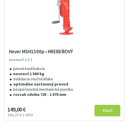
Hever MSH1500p • HREBEŇOVÝ
nosnosť 1.5 t
pevná konštrukcia
nosnosť 1 500 kg
ovládacia otočná kľuka
optimálne nastavený prevod
bezpečnostná mechanická poistka
rozsah zdvihu 725 - 1 075 mm
149
00
€
183
27
€
s DPH