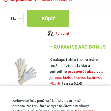
Porovnať
+ RUKAVICE AKO BONUS
K nákupu tohto tovaru máte
možnosť získať
ľahké a
pohodlné
pracovné rukavice
s
jemnou bielou lícovou kozinkou
PD5-6
len za 0,1€
!
(tie určite oceníte nielen pri práci so
zakupeným produktom, ale tiež na zahrade, v dielni, pri ľahkých montážach,
Webové stránky používajú k poskytovaniu služieb,
atp.)
perzonalizácii reklám a analýze návštevnosti súbory