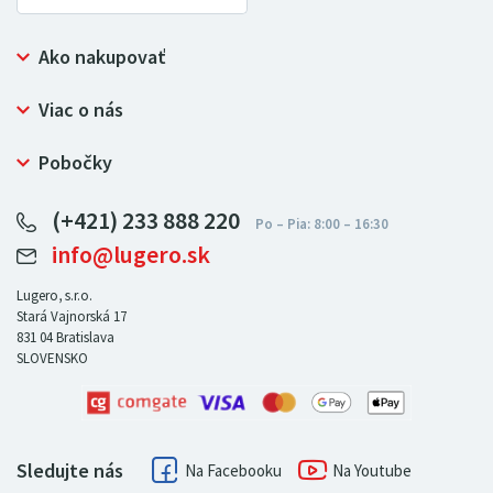
Ako nakupovať
Prečo nakupovať u LUGERO
Viac o nás
Často kladené otázky
Bezpečný nákup
Ochrana osobných údajov
Pobočky
Certifikát NATUR-PACK
Reklamačný poriadok
LUGERO Poľsko
Pre predajcov
(+421) 233 888 220
LUGERO Nemecko
info@lugero.sk
LUGERO Česká republika
LUGERO Maďarsko
Lugero, s.r.o.
Stará Vajnorská 17
LUGERO Rakousko
831 04
Bratislava
SLOVENSKO
Sledujte nás
Facebook
Youtube