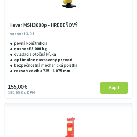
Hever MSH3000p • HREBEŇOVÝ
nosnosť 3.0 t
pevná konštrukcia
nosnosť 3 000 kg
ovládacia otočná kľuka
optimálne nastavený prevod
bezpečnostná mechanická poistka
rozsah zdvihu 725 - 1 075 mm
155
00
€
190
65
€
s DPH