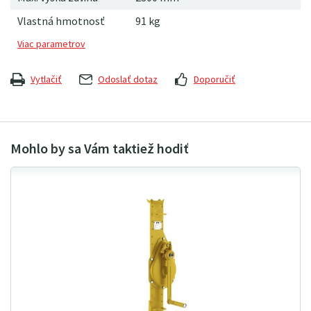
Vlastná hmotnosť
91
kg
Vytlačiť
Odoslať dotaz
Doporučiť