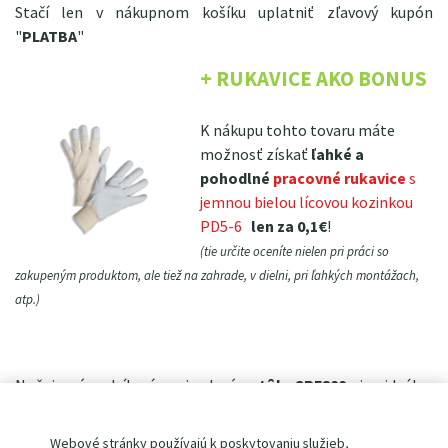
Stačí len v nákupnom košíku uplatniť zľavový kupón
"
PLATBA
"
+ RUKAVICE AKO BONUS
K nákupu tohto tovaru máte
možnosť získať
ľahké a
pohodlné
pracovné rukavice
s
jemnou bielou lícovou kozinkou
PD5-6
len za 0,1€
!
(tie určite oceníte nielen pri práci so
zakupeným produktom, ale tiež na zahrade, v dielni, pri ľahkých montážach,
atp.)
Nožnicový zdvíhací pojazdový
stôl SPF800
je ideálny
pomocník na prevoz a následnú manipuláciu s nákladmi až
do
výšky 1 500 mm
. Konštruovaný je na
priemyselné použitie
.
Webové stránky používajú k poskytovaniu služieb,