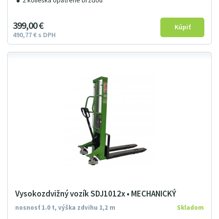
2 kolieska opatrené brzdou
399
00
€
490
77
€
s DPH
Vysokozdvižný vozík SDJ1012x • MECHANICKÝ
nosnosť 1.0 t, výška zdvihu 1,2 m
Skladom