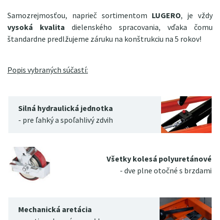
Samozrejmosťou, naprieč sortimentom
LUGERO
, je vždy
vysoká kvalita
dielenského spracovania, vďaka čomu
štandardne predlžujeme záruku na konštrukciu na 5 rokov!
Popis vybraných súčastí:
Silná hydraulická jednotka
- pre ľahký a spoľahlivý zdvih
Všetky kolesá polyuretánové
- dve plne otočné s brzdami
Mechanická aretácia