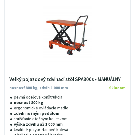
Veľký pojazdový zdvíhací stôl SPA800s • MANUÁLNY
nosnosť 800 kg, zdvih 1 000 mm
Skladom
pevná oceľová konštrukcia
nosnosť 800 kg
ergonomické ovládacie madlo
zdvih nožným pedálom
spúšťanie otočným kolieskom
výška zdvihu až 1 000 mm
kvalitné polyuretanové kolesá