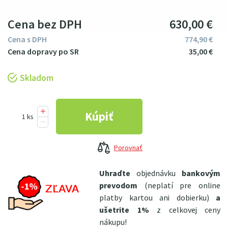
Cena bez DPH
630
00
€
Cena s DPH
774
9
0
€
35
00
€
Skladom
Porovnať
Uhraďte
objednávku
bankovým
prevodom
(neplatí pre online
platby kartou ani dobierku)
a
ušetrite 1%
z celkovej ceny
nákupu!