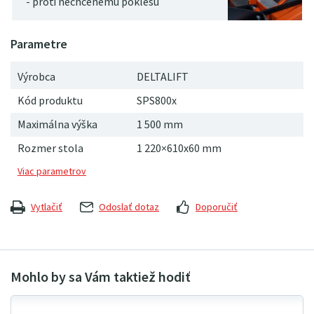
- proti nechcenému poklesu
Výrobca
DELTALIFT
Kód produktu
SPS800x
Maximálna výška
1
500
mm
Rozmer stola
1 220×610x60 mm
Vytlačiť
Odoslať dotaz
Doporučiť