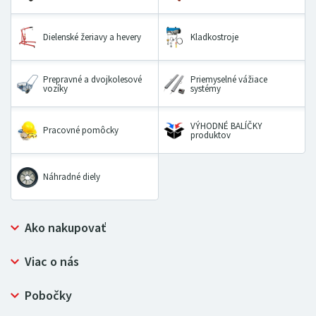
Dielenské žeriavy a hevery
Kladkostroje
Prepravné a dvojkolesové
Priemyselné vážiace
vozíky
systémy
VÝHODNÉ BALÍČKY
Pracovné pomôcky
produktov
Náhradné diely
Ako nakupovať
Prečo nakupovať u LUGERO
Viac o nás
Často kladené otázky
Bezpečný nákup
Ochrana osobných údajov
Pobočky
Certifikát NATUR-PACK
Reklamačný poriadok