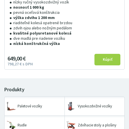
nízky ručný vysokozdvižný vozík
nosnosť 1 000 kg
pevná oceľová konštrukcia
výška zdvihu 1 200 mm
riaditeľné kolesá opatrené brzdou
zdvih ojou alebo nožným pedálom
kvalitné polyuretanové kolesá
dve madlá pre riadenie vozíku
nízká konštrukčná výška
649
00
€
798
27
€
s DPH
Paletové vozíky
Vysokozdvižné vozíky
Rudle
Zdvíhacie stoly a plošiny