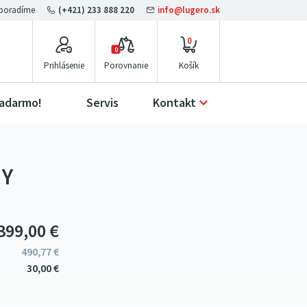
(+421) 233 888 220
info@lugero.sk
0
0
Prihlásenie
Porovnanie
zadarmo!
Servis
Kontakt
NY
399
00
€
490
77
€
30
00
€