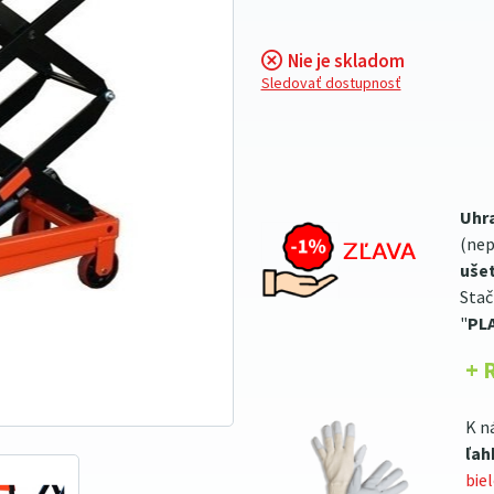
Nie je skladom
Sledovať dostupnosť
Uhr
(nep
ušet
Stač
"
PL
+ 
K n
ľah
bie