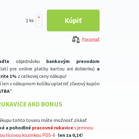
Porovnať
aďte
objednávku
bankovým prevodom
latí pre online platby kartou ani dobierku)
a
rite 1%
z celkovej ceny nákupu!
í len v nákupnom košíku uplatniť zľavový kupón
ATBA
"
RUKAVICE AKO BONUS
ákupu tohto tovaru máte možnosť získať
ké a pohodlné
pracovné rukavice
s jemnou
lou lícovou kozinkou PD5-6
len za 0,1€
!