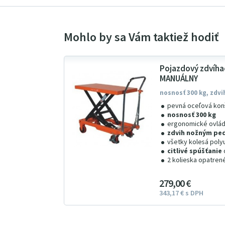
Pojazdový zdvíhac
MANUÁLNY
nosnosť 300 kg, zdv
pevná oceľová kon
nosnosť 300 kg
ergonomické ovlád
zdvih nožným pe
všetky kolesá poly
citlivé spúšťanie
2 kolieska opatren
279
00
€
343
17
€
s DPH