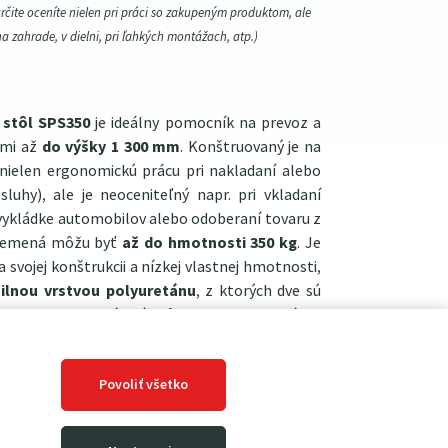
určite oceníte nielen pri práci so zakupeným produktom, ale
na zahrade, v dielni, pri ľahkých montážach, atp.)
ý
stôl SPS350
je ideálny pomocník na prevoz a
dmi až
do výšky 1 300 mm
. Konštruovaný je na
 nielen ergonomickú prácu pri nakladaní alebo
sluhy), ale je neoceniteľný napr. pri vkladaní
 vykládke automobilov alebo odoberaní tovaru z
 bremená môžu byť
až do hmotnosti 350 kg
. Je
 svojej konštrukcii a nízkej vlastnej hmotnosti,
silnou vrstvou polyuretánu
, z ktorých dve sú
aciu brzdu. Zdvíhací stôl SPS350 je unikátny
 Smerom nahor sa o to ľahko a rýchlo postará
esať s vysokou citlivosťou a presnosťou.
Dlhú
Povoliť všetko
zku zaisťujú okrem iného stabilné dvojité
ové rolne, silné práškové lakovanie a kvalitná