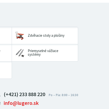
Zdvíhacie stoly a plošiny
é
Priemyselné vážiace
systémy
(+421) 233 888 220
info@lugero.sk