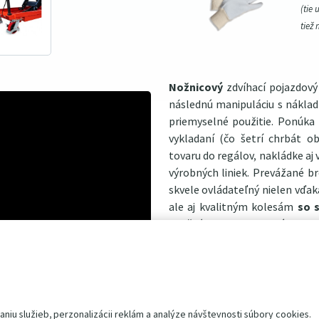
(tie 
tiež 
Nožnicový
zdvíhací pojazdov
následnú manipuláciu s nákla
priemyselné použitie. Ponúka
vykladaní (čo šetrí chrbát ob
tovaru do regálov, nakládke aj
výrobných liniek. Prevážané
skvele ovládateľný nielen vďaka
ale aj kvalitným kolesám
so 
otočné o 360 ° a majú parkov
spôsobom zdvihu a spúšťania.
nožný pedál a náklad môže kl
životnosť
a bezpečnú prevád
nožnicové vzpery, leštené oceľ
hydraulická jednotka.
iu služieb, perzonalizácii reklám a analýze návštevnosti súbory cookies.