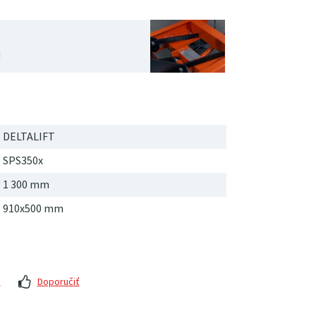
u
DELTALIFT
SPS350x
1
300
mm
910x500 mm
z
Doporučiť