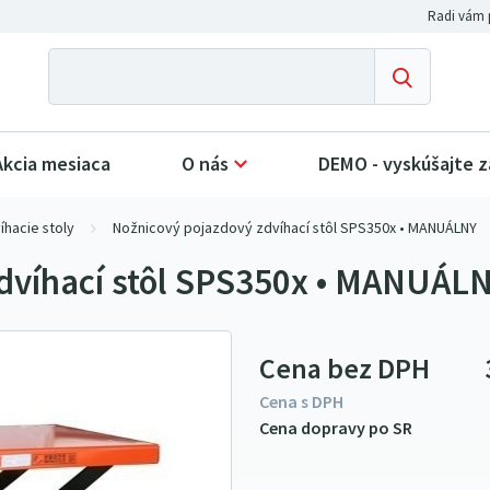
Akcia mesiaca
O nás
DEMO - vyskúšajte 
hacie stoly
Nožnicový pojazdový zdvíhací stôl SPS350x • MANUÁLNY
dvíhací stôl SPS350x • MANUÁL
Cena bez DPH
Cena s DPH