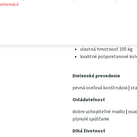
 informácií
Hlavná charakteristika:
nosnosť 350 kg
rozsah zdvihu 355-1 300 m
rozmer dosky 910×500 mm
zdvih nožným pedálom
vlastná hmotnosť 105 kg
kvalitné polyuretanové kol
Dielenské prevedenie
pevná oceľová konštrukcia
|
sta
Ovládateľnosť
dobre uchopiteľné madlo
|
osad
plynulé spúšťanie
Dlhá životnosť