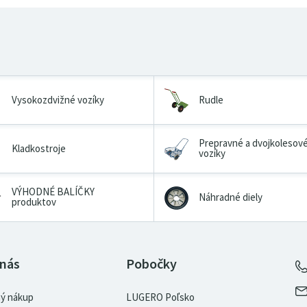
Vysokozdvižné vozíky
Rudle
Prepravné a dvojkolesov
Kladkostroje
vozíky
VÝHODNÉ BALÍČKY
Náhradné diely
produktov
 nás
Pobočky
ý nákup
LUGERO Poľsko