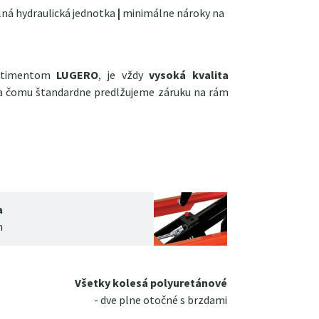
lná hydraulická jednotka
|
minimálne nároky na
ortimentom
LUGERO
, je vždy
vysoká kvalita
ka čomu štandardne predlžujeme záruku na rám
a
h
Všetky kolesá polyuretánové
- dve plne otočné s brzdami