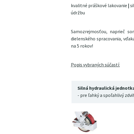
kvalitné práškové lakovanie
|
si
údržbu
Samozrejmosťou, naprieč s
dielenského spracovania, vďa
na 5 rokov!
Popis vybraných súčastí:
Silná hydraulická jednotk
- pre ľahký a spoľahlivý zdvi