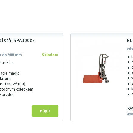
í stôl SPA300x •
Ru
zdv
ih do 900 mm
Skladom
štrukcia
acie madlo
dálom
uretanové (PU)
otočným kolečkem
é brzdou
39
490