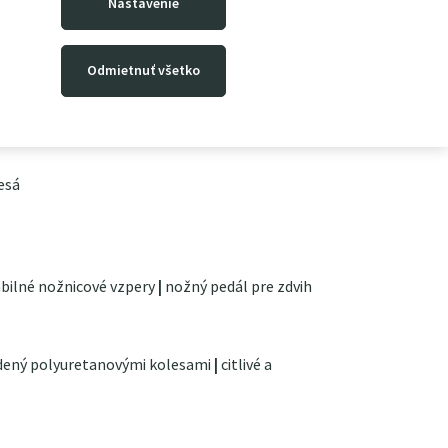
Nastavenie
Odmietnuť všetko
m
esá
bilné nožnicové vzpery
|
nožný pedál pre zdvih
ený polyuretanovými kolesami
|
citlivé a