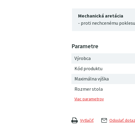
Mechanická aretácia
- proti nechcenému pokles
Výrobca
Kód produktu
Maximálna výška
Rozmer stola
Vytlačiť
Odoslať dota