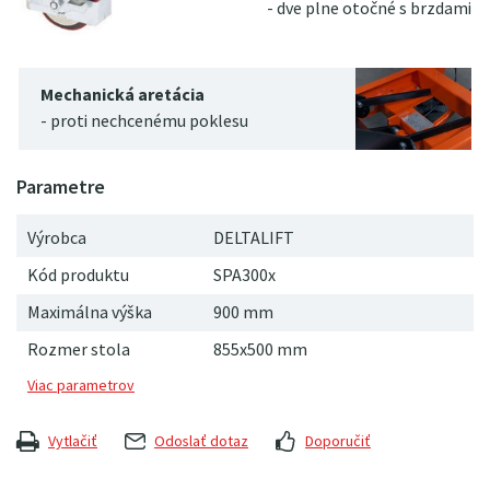
- dve plne otočné s brzdami
Mechanická aretácia
- proti nechcenému poklesu
Výrobca
DELTALIFT
Kód produktu
SPA300x
Maximálna výška
900
mm
Rozmer stola
855x500 mm
Vytlačiť
Odoslať dotaz
Doporučiť