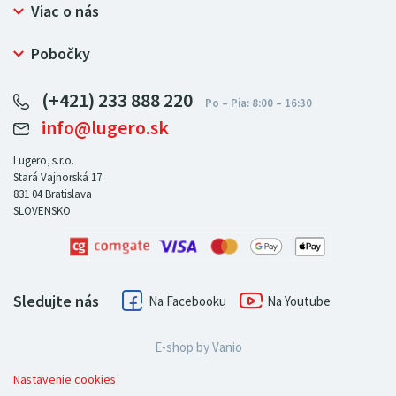
Prečo nakupovať u LUGERO
Viac o nás
Často kladené otázky
Bezpečný nákup
Ochrana osobných údajov
Pobočky
Certifikát NATUR-PACK
Reklamačný poriadok
LUGERO Poľsko
Pre predajcov
(+421) 233 888 220
LUGERO Nemecko
info@lugero.sk
LUGERO Česká republika
LUGERO Maďarsko
Lugero, s.r.o.
Stará Vajnorská 17
LUGERO Rakousko
831 04
Bratislava
SLOVENSKO
Sledujte nás
Facebook
Youtube
E-shop by
Vanio
Nastavenie cookies