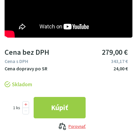
Cena bez DPH
279
00
€
Cena s DPH
343
17
€
24
00
€
Skladom
Porovnať