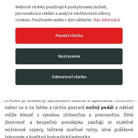
Webové stránky používajú k poskytovaniu služieb,
perzonalizácii reklám a analýze návštevnosti súbory
Zdvíhací pojazdový
stôl SPA300
je ideálny pomocník
na
cookies. Používaním webu s tým súhlasíte.
Viac informácií
prevoz a následnú manipuláciu s nákladmi do 300 kg
.
Konštruovaný je na priemyselné použitie. Ponúka nielen
Povoliť všetko
ergonomickú prácu pri nakladaní alebo vykladaní (čo šetrí
chrbát obsluhy), ale je neoceniteľný napr. pri vkladaní tovaru
do regálov, nakládke aj vykládke automobilov alebo
Nastavenie
odoberaní tovaru z výrobných liniek. Prevážané bremená
zdvihne
až do výšky 900 mm
. Je skvele ovládateľný nielen
Odmietnuť všetko
vďaka svojej konštrukcii a nízkej vlastnej hmotnosti, ale aj
kvalitným kolesám so silnou vrstvou polyuretánu, z ktorých
dve sú otočné o 360 ° a majú parkovaciu brzdu. Zdvíhací stôl
SPA300 je unikátny spôsobom zdvihu a spúšťania. Smerom
nahor sa o to ľahko a rýchlo postará
nožný pedál
a náklad
môže klesať s vysokou citlivosťou a presnosťou. Dlhú
životnosť a bezpečnú prevádzku zaisťujú oi stabilné
nožnicové vzpery, leštené oceľové rolny, silné práškové
lakovanie a kvalitná hydraulická jednotka.