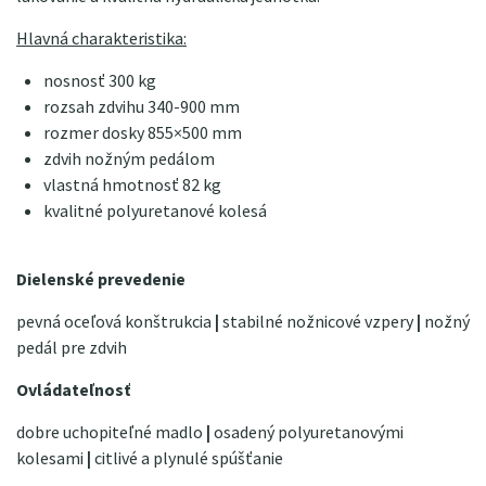
Hlavná charakteristika:
nosnosť 300 kg
rozsah zdvihu 340-900 mm
rozmer dosky 855×500 mm
zdvih nožným pedálom
vlastná hmotnosť 82 kg
kvalitné polyuretanové kolesá
Dielenské prevedenie
pevná oceľová konštrukcia
|
stabilné nožnicové vzpery
|
nožný
pedál pre zdvih
Ovládateľnosť
dobre uchopiteľné madlo
|
osadený polyuretanovými
kolesami
|
citlivé a plynulé spúšťanie