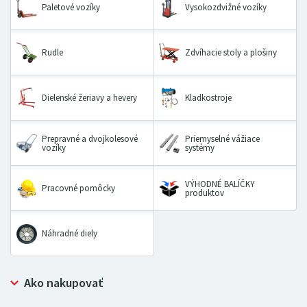
Paletové vozíky
Vysokozdvižné vozíky
Rudle
Zdvíhacie stoly a plošiny
Dielenské žeriavy a hevery
Kladkostroje
Prepravné a dvojkolesové
Priemyselné vážiace
vozíky
systémy
VÝHODNÉ BALÍČKY
Pracovné pomôcky
produktov
Náhradné diely
Ako nakupovať