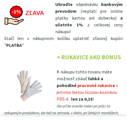
Uhraďte
objednávku
bankovým
prevodom
(neplatí pre online
platby kartou ani dobierku)
a
ušetrite 1%
z celkovej ceny
nákupu!
Stačí len v nákupnom košíku uplatniť zľavový kupón
"
PLATBA
"
+ RUKAVICE AKO BONUS
K nákupu tohto tovaru máte
možnosť získať
ľahké a
pohodlné
pracovné rukavice
s
jemnou bielou lícovou kozinkou
PD5-6
len za 0,1€
!
(tie určite oceníte nielen pri práci so
zakupeným produktom, ale tiež na zahrade, v dielni, pri ľahkých montážach,
atp.)