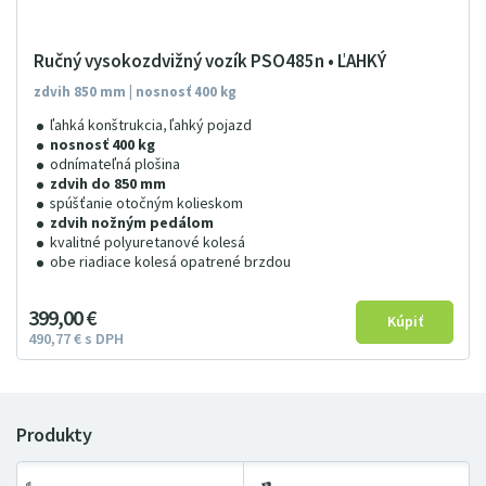
Ručný vysokozdvižný vozík PSO485n • ĽAHKÝ
zdvih 850 mm | nosnosť 400 kg
ľahká konštrukcia, ľahký pojazd
nosnosť 400 kg
odnímateľná plošina
zdvih do 850 mm
spúšťanie otočným kolieskom
zdvih nožným pedálom
kvalitné polyuretanové kolesá
obe riadiace kolesá opatrené brzdou
399
00
€
490
77
€
s DPH