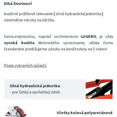
Dlhá životnosť
kvalitné práškové lakovanie
|
silná hydraulická jednotka
|
minimálne nároky na údržbu
Samozrejmosťou, naprieč sortimentom
LUGERO
, je vždy
vysoká kvalita
dielenského spracovania, vďaka čomu
štandardne predlžujeme záruku na konštrukciu na 5 rokov!
Popis vybraných súčastí:
Silná hydraulická jednotka
- pre ľahký a spoľahlivý zdvih
Všetky kolesá polyuretánové