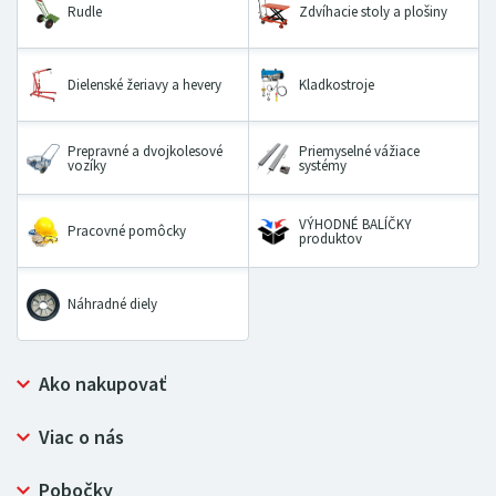
Rudle
Zdvíhacie stoly a plošiny
Dielenské žeriavy a hevery
Kladkostroje
Prepravné a dvojkolesové
Priemyselné vážiace
vozíky
systémy
VÝHODNÉ BALÍČKY
Pracovné pomôcky
produktov
Náhradné diely
Ako nakupovať
Prečo nakupovať u LUGERO
Viac o nás
Často kladené otázky
Bezpečný nákup
Ochrana osobných údajov
Pobočky