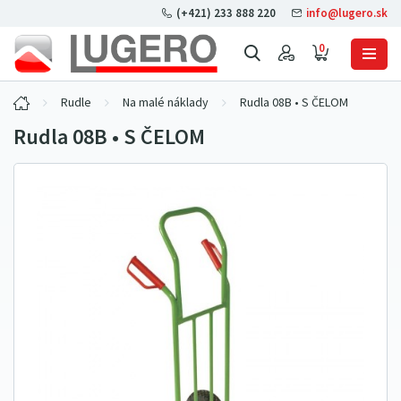
(+421) 233 888 220
info@lugero.sk
0
Rudle
Na malé náklady
Rudla 08B • S ČELOM
Rudla 08B • S ČELOM