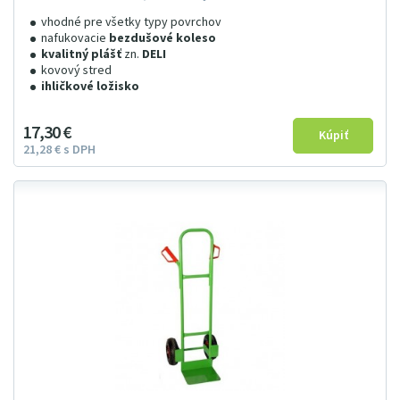
vhodné pre všetky typy povrchov
nafukovacie
bezdušové koleso
kvalitný plášť
zn.
DELI
kovový stred
ihličkové ložisko
17
3
0
€
21
28
€
s DPH