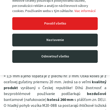
Webové stránky používajú k poskytovaniu služieb,
(tie určite oceníte nielen pri práci so
perzonalizácii reklám a analýze návštevnosti súbory
zakupeným produktom, ale tiež na zahrade, v dielni, pri ľahkých montážach,
cookies. Používaním webu s tým súhlasíte.
Viac informácií
atp.)
Povoliť všetko
Nastavenie
Rudla M20-08B
je univerzálny ručný dvojkolesový vozík
(nazývaný tiež ako rudlík alebo rudla) s vysokým čelom a je
vhodný pre manipuláciu v skladoch, prevážanie vyšších
Odmietnuť všetko
nákladov, prepraviek, krabíc, atp. Uvezie náklad
do
hmotnosti 200 kg
a rozmer lopaty (ložnej plochy) je 400 ×
175 mm. Má pevnú zváranú konštrukciu z oceľových trubiek 25
× 1,5 mm a jeho lopata je z plechu hr. 3 mm. Oska kolies je z
oceľovej guľatiny priemeru 20 mm. Jedná sa o veľmi
kvalitný
produkt
vyrábaný v Českej republike! Dlhú životnosť a
bezproblémové používanie podčiarkujú
bezdušové
bantamové (nafukovacie)
kolesá 260 mm
s plášťom zn. DELI.
O hladký pohyb vozíka M20-08B sa postarajú ihličkové ložiská