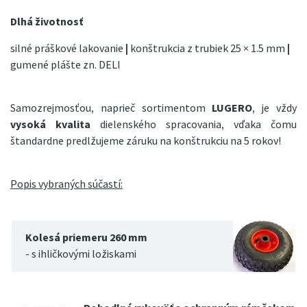
Dlhá životnosť
silné práškové lakovanie
|
konštrukcia z trubiek 25 × 1.5 mm
|
gumené plášte zn. DELI
Samozrejmosťou, naprieč sortimentom
LUGERO
, je vždy
vysoká kvalita
dielenského spracovania, vďaka čomu
štandardne predlžujeme záruku na konštrukciu na 5 rokov!
Popis vybraných súčastí:
Kolesá priemeru 260 mm
- s ihličkovými ložiskami