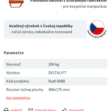
Pohodlná rukoväť s ochranným rámčekom
- pre bezpečnú manipuláciu
Kvalitný výrobok z Českej republiky
- ručná výroba, individuálne testované
Nosnosť
200 kg
Výrobca
DELTALIFT
Kód produktu
Rudl 008B
Rozmer ložnej plochy
400x175 mm
Vytlačiť
Odoslať dotaz
Doporučiť