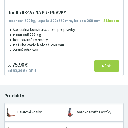
Rudla 034A • NA PREPRAVKY
nosnosť 200 kg, lopata 300x220 mm, kolesá 260 mm
Skladom
špecialna konštrukcia pre prepravky
nosnosť 200 kg
kompaktné rozmery
nafukovacie kolesá 260 mm
český výrobok
75
9
0
€
od
od
93
36
€
s DPH
Paletové vozíky
Vysokozdvižné vozíky