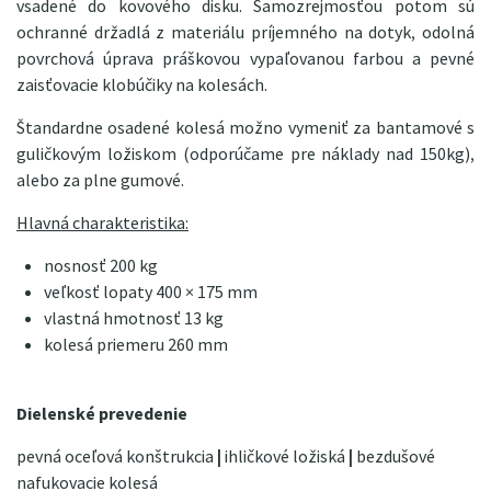
vsadené do kovového disku. Samozrejmosťou potom sú
ochranné držadlá z materiálu príjemného na dotyk, odolná
povrchová úprava práškovou vypaľovanou farbou a pevné
zaisťovacie klobúčiky na kolesách.
Štandardne osadené kolesá možno vymeniť za bantamové s
guličkovým ložiskom (odporúčame pre náklady nad 150kg),
alebo za plne gumové.
Hlavná charakteristika:
nosnosť 200 kg
veľkosť lopaty 400 × 175 mm
vlastná hmotnosť 13 kg
kolesá priemeru 260 mm
Dielenské prevedenie
pevná oceľová konštrukcia
|
ihličkové ložiská
|
bezdušové
nafukovacie kolesá