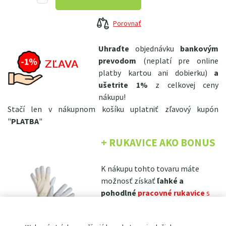
Porovnať
Uhraďte
objednávku
bankovým
prevodom
(neplatí pre online
platby kartou ani dobierku)
a
ušetrite 1%
z celkovej ceny
nákupu!
Stačí len v nákupnom košíku uplatniť zľavový kupón
"
PLATBA
"
+ RUKAVICE AKO BONUS
K nákupu tohto tovaru máte
možnosť získať
ľahké a
pohodlné
pracovné rukavice
s
jemnou bielou lícovou kozinkou
PD5-6
len za 0,1€
!