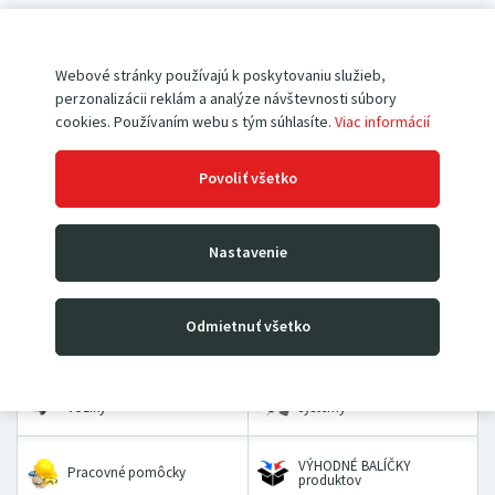
Pokiaľ ešte u nás nemáte vytvorený účet,
registrujte sa
.
Webové stránky používajú k poskytovaniu služieb,
perzonalizácii reklám a analýze návštevnosti súbory
cookies. Používaním webu s tým súhlasíte.
Viac informácií
Povoliť všetko
Paletové vozíky
Vysokozdvižné vozíky
Nastavenie
Rudle
Zdvíhacie stoly a plošiny
Odmietnuť všetko
Dielenské žeriavy a hevery
Kladkostroje
Prepravné a dvojkolesové
Priemyselné vážiace
vozíky
systémy
VÝHODNÉ BALÍČKY
Pracovné pomôcky
produktov