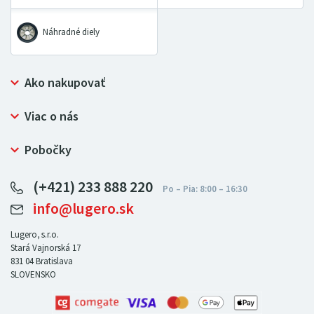
Náhradné diely
Ako nakupovať
Prečo nakupovať u LUGERO
Viac o nás
Často kladené otázky
Bezpečný nákup
Ochrana osobných údajov
Pobočky
Certifikát NATUR-PACK
Reklamačný poriadok
LUGERO Poľsko
Pre predajcov
(+421) 233 888 220
LUGERO Nemecko
info@lugero.sk
LUGERO Česká republika
LUGERO Maďarsko
Lugero, s.r.o.
Stará Vajnorská 17
LUGERO Rakousko
831 04
Bratislava
SLOVENSKO