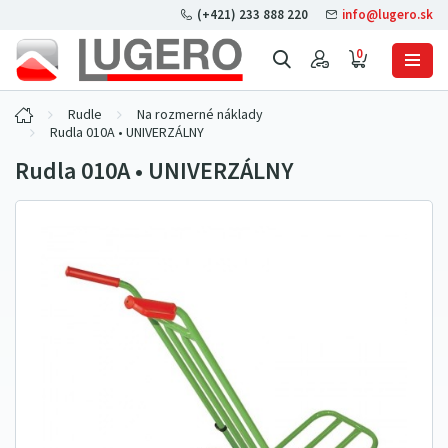
(+421) 233 888 220
info@lugero.sk
0
Rudle
Na rozmerné náklady
Rudla 010A • UNIVERZÁLNY
Rudla 010A • UNIVERZÁLNY