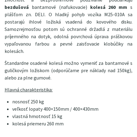
bezdušová
bantamové (nafukovacie)
kolesá 260 mm
s
plášťom zn. DELI. O hladký pohyb vozíka M25-010A sa
postarajú ihlové ložiská vsadená do kovového disku.
Samozrejmosťou potom sú ochranné držadlá z materiálu
príjemného na dotyk, odolná povrchová úprava práškovou
vypaľovanou farbou a pevné zaisťovacie klobúčiky na
kolesách.
Štandardne osadené kolesá možno vymeniť za bantamové s
guličkovým ložiskom (odporúčame pre náklady nad 150kg),
alebo za plne gumové.
Hlavná charakteristika:
nosnosť 250 kg
veľkosť lopaty 400×150mm / 400×430mm
vlastná hmotnosť 15 kg
kolesá priemeru 260 mm