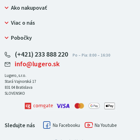
Ako nakupovať
Prečo nakupovať u LUGERO
Viac o nás
Často kladené otázky
Bezpečný nákup
Ochrana osobných údajov
Pobočky
Certifikát NATUR-PACK
Reklamačný poriadok
LUGERO Poľsko
Pre predajcov
(+421) 233 888 220
LUGERO Nemecko
info@lugero.sk
LUGERO Česká republika
LUGERO Maďarsko
Lugero, s.r.o.
Stará Vajnorská 17
LUGERO Rakousko
831 04
Bratislava
SLOVENSKO
Sledujte nás
Facebook
Youtube