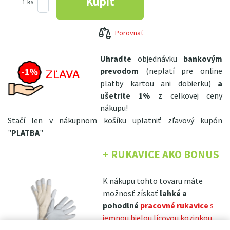
Porovnať
Uhraďte
objednávku
bankovým
prevodom
(neplatí pre online
platby kartou ani dobierku)
a
ušetrite 1%
z celkovej ceny
nákupu!
Stačí len v nákupnom košíku uplatniť zľavový kupón
"
PLATBA
"
+ RUKAVICE AKO BONUS
K nákupu tohto tovaru máte
možnosť získať
ľahké a
pohodlné
pracovné rukavice
s
jemnou bielou lícovou kozinkou