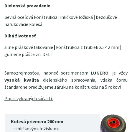
Dielenské prevedenie
pevná oceľová konštrukcia
|
ihličkové ložiská
|
bezdušové
nafukovacie kolesá
Dlhá životnosť
silné práškové lakovanie
|
konštrukcia z trubiek 25 × 2 mm
|
gumené plášte zn. DELI
Samozrejmosťou, naprieč sortimentom
LUGERO
, je vždy
vysoká kvalita
dielenského spracovania, vďaka čomu
štandardne predlžujeme záruku na konštrukciu na 5 rokov!
Popis vybraných súčastí:
Kolesá priemeru 260 mm
- s ihličkovými ložiskami