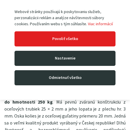
PD5-6
len za 0,1€
!
(tie určite oceníte nielen pri práci so
Webové stránky používajú k poskytovaniu služieb,
zakupeným produktom, ale tiež na zahrade, v dielni, pri ľahkých montážach,
perzonalizácii reklám a analýze návštevnosti súbory
atp.)
cookies. Používaním webu s tým súhlasíte.
Viac informácií
Povoliť všetko
Rudla M25-010A so sklopnou lopatou
je ručný dvojkolesový
Nastavenie
vozík (nazývaný tiež ako rudlík či rudl) zaujímavý svojou
variabilitou. Náklad totiž môžete vziať buď na základnú
krátku lopatu s rozmermi 400 × 150 mm (dobre sa tak naberú
Odmietnuť všetko
napr. skrine alebo domáce spotrebiče) alebo lopatu sklopíte
a získate tak veľkorysú plochu 400 × 430 mm
pre prepravu
krabíc, objemných nákladov
, prepraviek, atp. uvezie náklad
do hmotnosti 250 kg
. Má pevnú zváranú konštrukciu z
oceľových trubiek 25 × 2 mm a jeho lopata je z plechu hr. 3
mm. Oska kolies je z oceľovej guľatiny priemeru 20 mm. Jedná
sa o veľmi kvalitný produkt vyrábaný v Českej republike! Dlhú
životnosť a bezproblémové používanie podčiarkujú