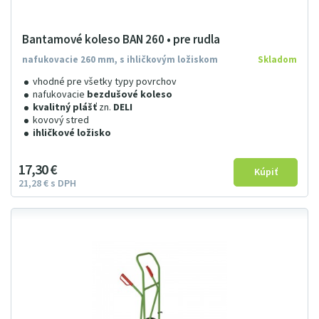
Bantamové koleso BAN 260 • pre rudla
nafukovacie 260 mm, s ihličkovým ložiskom
Skladom
vhodné pre všetky typy povrchov
nafukovacie
bezdušové koleso
kvalitný plášť
zn.
DELI
kovový stred
ihličkové ložisko
17
3
0
€
21
28
€
s DPH