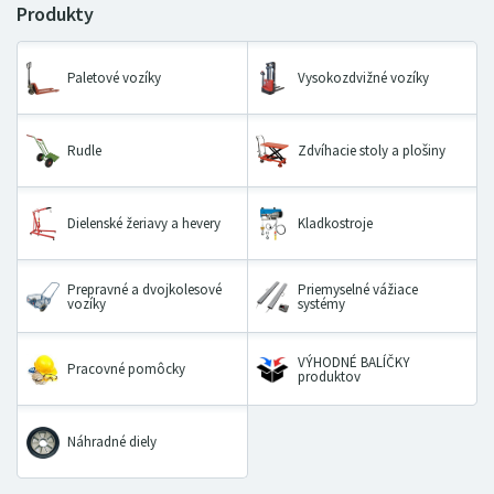
Paletové vozíky
Vysokozdvižné vozíky
Rudle
Zdvíhacie stoly a plošiny
Dielenské žeriavy a hevery
Kladkostroje
Prepravné a dvojkolesové
Priemyselné vážiace
vozíky
systémy
VÝHODNÉ BALÍČKY
Pracovné pomôcky
produktov
Náhradné diely