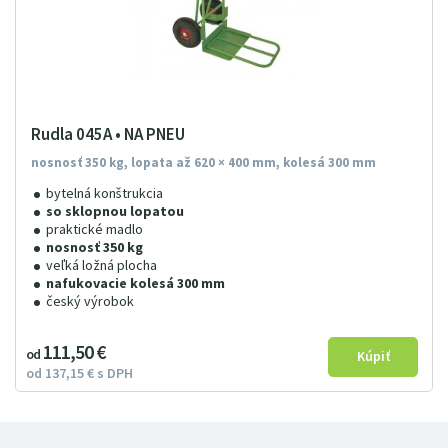
Rudla 045A • NA PNEU
nosnosť 350 kg, lopata až 620 × 400 mm, kolesá 300 mm
bytelná konštrukcia
so sklopnou lopatou
praktické madlo
nosnosť 350 kg
veľká ložná plocha
nafukovacie kolesá 300 mm
český výrobok
111
5
0
€
od
od
137
15
€
s DPH