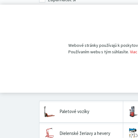
Prihlásenie
Zabudli ste heslo?
Nastavte si nové
.
Webové stránky používajú k poskytovan
Pokiaľ ešte u nás nemáte vytvorený účet,
registrujte 
Používaním webu s tým súhlasíte.
Viac
Paletové vozíky
Dielenské žeriavy a hevery