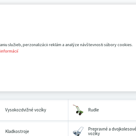
iu služieb, perzonalizácii reklám a analýze návštevnosti súbory cookies.
sa
.
 informácií
Vysokozdvižné vozíky
Rudle
Prepravné a dvojkolesov
Kladkostroje
vozíky