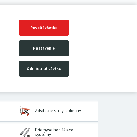
Povoliť všetko
Nastavenie
Odmietnuť všetko
Zdvíhacie stoly a plošiny
é
Priemyselné vážiace
systémy