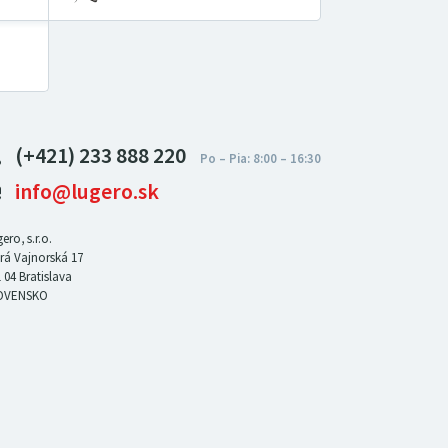
(+421) 233 888 220
info@lugero.sk
ero, s.r.o.
rá Vajnorská 17
 04
Bratislava
OVENSKO