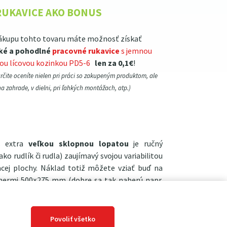
RUKAVICE AKO BONUS
ákupu tohto tovaru máte možnosť získať
ké a pohodlné
pracovné rukavice
s jemnou
lou lícovou kozinkou PD5-6
len za 0,1€
!
určite oceníte nielen pri práci so zakupeným produktom, ale
na zahrade, v dielni, pri ľahkých montážach, atp.)
 extra
veľkou sklopnou lopatou
je ručný
ko rudlík či rudla) zaujímavý svojou variabilitou
acej plochy. Náklad totiž môžete vziať buď na
mermi 500×275 mm (dobre sa tak naberú napr.
) alebo lopatu sklopíte a získate tak veľkorysú
u krabíc, objemných nákladov, pneumatík, atp.
00 kg
.
Povoliť všetko