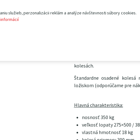
Má pevnú zváranú konštrukciu
plechu hr. 4 mm. Oska kolies j
iu služieb, perzonalizácii reklám a analýze návštevnosti súbory cookies.
 informácií
veľmi kvalitný produkt
vyrá
bezproblémové používanie
(nafukovacie)
kolesá 300 mm
045A sa postarajú ihlové loži
sú ochranné držadlá z mater
úprava práškovou vypaľovano
kolesách.
Štandardne osadené kolesá
ložiskom (odporúčame pre nákl
Hlavná charakteristika:
nosnosť 350 kg
veľkosť lopaty 275×500 / 
vlastná hmotnosť 18 kg
kolesá priemeru 300 mm