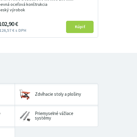
pevná oceľová konštrukcia
český výrobok
102
9
0
€
126
57
€
s DPH
Zdvíhacie stoly a plošiny
é
Priemyselné vážiace
systémy