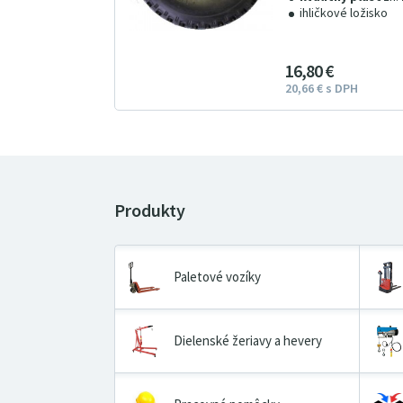
ihličkové ložisko
16
8
0
€
20
66
€
s DPH
Paletové vozíky
Dielenské žeriavy a hevery