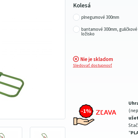
Kolesá
plnegumové 300mm
bantamové 300mm, guličkové
ložisko
Nie je skladom
Sledovať dostupnosť
Uhr
(nep
ušet
Stač
"
PL