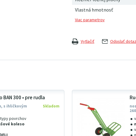
Vlastná hmotnosť
Vytlačiť
Odoslať dota
 BAN 300 • pre rudla
Ru
, s ihličkovým
Skladom
nos
26
 typy povrchov
šové koleso
DELI