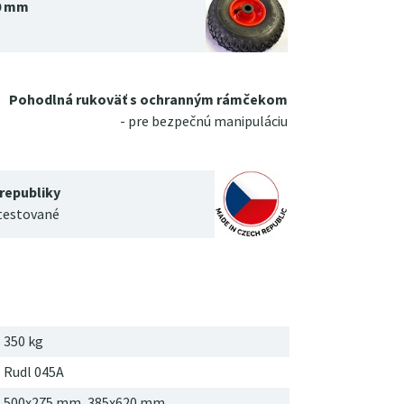
0 mm
Pohodlná rukoväť s ochranným rámčekom
- pre bezpečnú manipuláciu
 republiky
 testované
350 kg
Rudl 045A
500x275 mm, 385x620 mm