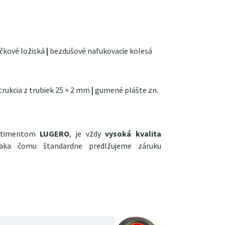
ičkové ložiská
|
bezdušové nafukovacie kolesá
rukcia z trubiek 25 × 2 mm
|
gumené plášte zn.
ortimentom
LUGERO
, je vždy
vysoká kvalita
vďaka čomu štandardne predlžujeme záruku