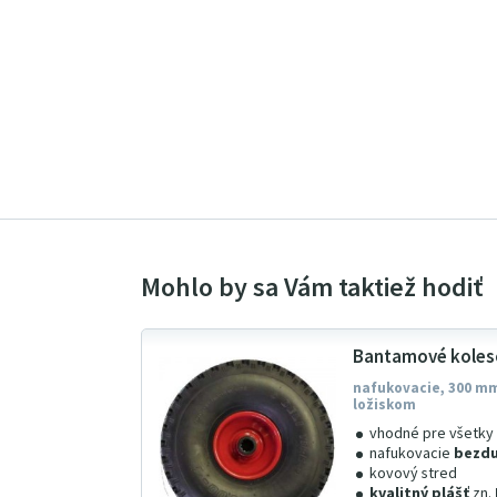
Bantamové koleso
nafukovacie, 300 mm
ložiskom
vhodné pre všetky
nafukovacie
bezdu
kovový stred
kvalitný plášť
zn.