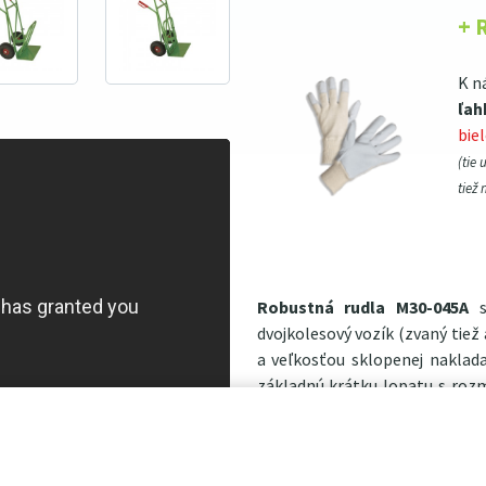
+ 
K n
ľah
bie
(tie 
tiež 
Robustná rudla M30-045A
s
dvojkolesový vozík (zvaný tiež a
a veľkosťou sklopenej naklad
základnú krátku lopatu s roz
skrine alebo domáce spotrebiče
plochu 385×620 mm na preprav
Uvezie náklad
do hmotnosti 3