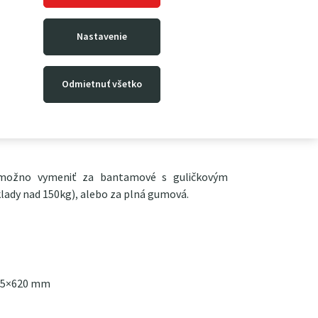
 z oceľových rúrok 25×2 mm a jeho lopata je z
e z oceľovej guľatiny priemeru 20 mm. Jedná sa o
Nastavenie
baný v Českej republike! Dlhú životnosť a
 podčiarkujú veľké
bezdušové
bantamové
s plášťom zn. DELI. O hladký pohyb rudla M30-
Odmietnuť všetko
ská vsadené do kovového disku. Samozrejmosťou
iálu príjemného na dotyk, odolná povrchová
u farbou a pevné zaisťovacie klobúčiky na
 možno vymeniť za bantamové s guličkovým
ady nad 150kg), alebo za plná gumová.
385×620 mm