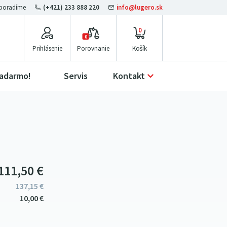
(+421) 233 888 220
info@lugero.sk
0
0
Prihlásenie
Porovnanie
zadarmo!
Servis
Kontakt
111
5
0
€
137
15
€
10
00
€