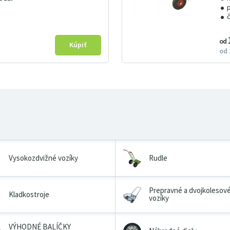
od
od
Vysokozdvižné vozíky
Rudle
Prepravné a dvojkolesov
Kladkostroje
vozíky
VÝHODNÉ BALÍČKY