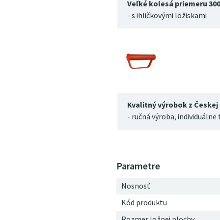
Veľké kolesá priemeru 30
- s ihličkovými ložiskami
Kvalitný výrobok z Českej
- ručná výroba, individuálne
Nosnosť
Kód produktu
Rozmer ložnej plochy