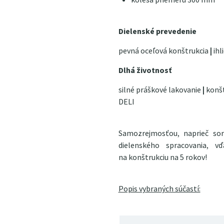
Dielenské prevedenie
pevná oceľová konštrukcia
|
ihl
Dlhá životnosť
silné práškové lakovanie
|
konšt
DELI
Samozrejmosťou, naprieč s
dielenského spracovania, 
na konštrukciu na 5 rokov!
Popis vybraných súčastí: