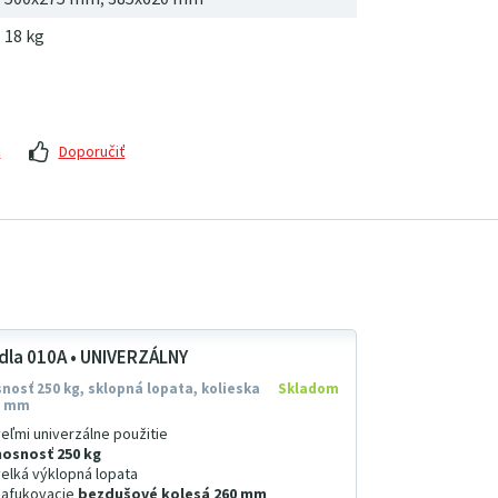
18
kg
z
Doporučiť
dla 010A • UNIVERZÁLNY
nosť 250 kg, sklopná lopata, kolieska
Skladom
0 mm
veľmi univerzálne použitie
nosnosť 250 kg
velká výklopná lopata
nafukovacie
bezdušové kolesá 260 mm