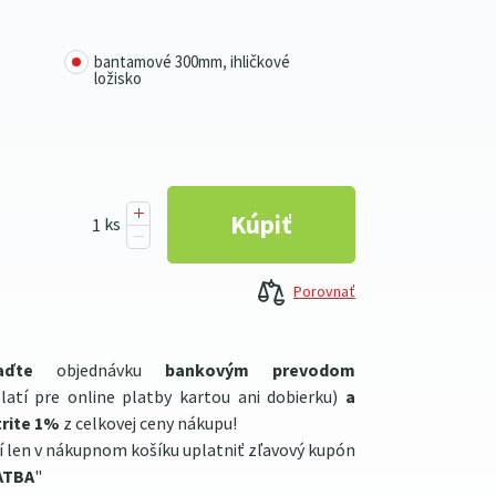
bantamové 300mm, ihličkové
ložisko
Porovnať
aďte
objednávku
bankovým prevodom
latí pre online platby kartou ani dobierku)
a
rite 1%
z celkovej ceny nákupu!
í len v nákupnom košíku uplatniť zľavový kupón
ATBA
"