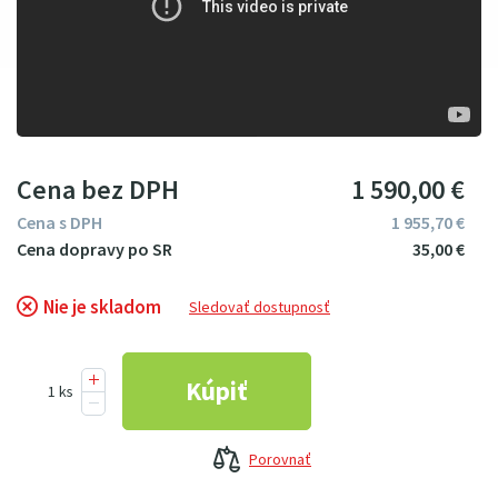
Cena bez DPH
1
590
00
€
Cena s DPH
1
955
7
0
€
35
00
€
Nie je skladom
Sledovať dostupnosť
Porovnať