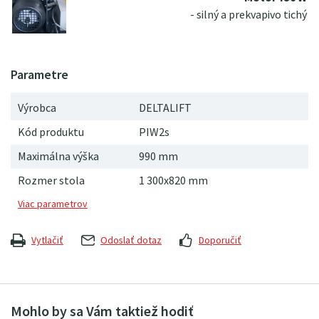
- silný a prekvapivo tichý
Výrobca
DELTALIFT
Kód produktu
PIW2s
Maximálna výška
990
mm
Rozmer stola
1 300x820 mm
Vytlačiť
Odoslať dotaz
Doporučiť