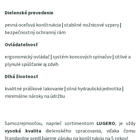
Dielenské prevedenie
pevná oceľová konštrukcia
|
stabilné nožnicové vzpery
|
bezpečnostný ochranný rám
Ovládateľnosť
ergonomický ovládač
|
systém koncových spínačov
|
citlivé a
plynulé spúšťanie aj zdvih
Dlhá životnosť
kvalitné práškové lakovanie
|
silná hydraulická jednotka
|
minimálne nároky na údržbu
Samozrejmosťou, naprieč sortimentom
LUGERO
, je vždy
vysoká kvalita
dielenského spracovania, vďaka čomu
štandardne predlžujeme záruku na konštrukciu na 5 rokov!