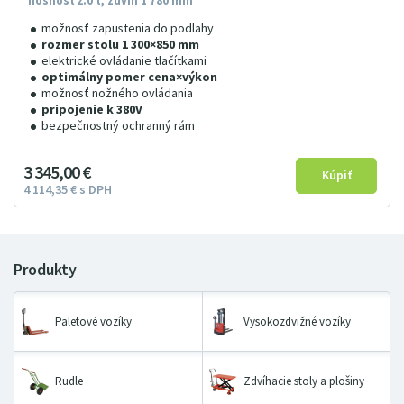
nosnosť 2.0 t, zdvih 1 780 mm
možnosť zapustenia do podlahy
rozmer stolu 1 300×850 mm
elektrické ovládanie tlačítkami
optimálny pomer cena×výkon
možnosť nožného ovládania
pripojenie k 380V
bezpečnostný ochranný rám
3
345
00
€
4
114
35
€
s DPH
Paletové vozíky
Vysokozdvižné vozíky
Rudle
Zdvíhacie stoly a plošiny