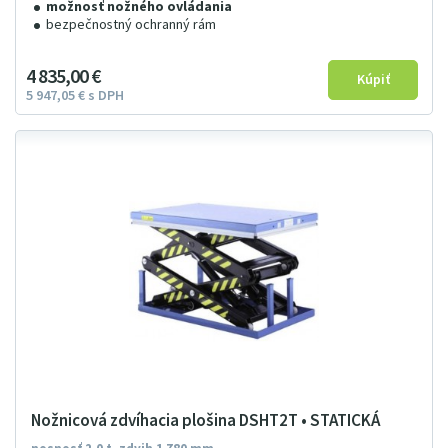
možnosť nožného ovládania
bezpečnostný ochranný rám
4
835
00
€
5
947
05
€
s DPH
Nožnicová zdvíhacia plošina DSHT2T • STATICKÁ