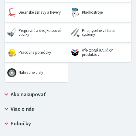
Dielenské žeriavy a hevery
Kladkostroje
Prepravné a dvojkolesové
Priemyselné vážiace
vozíky
systémy
VÝHODNÉ BALÍČKY
Pracovné pomôcky
produktov
Náhradné diely
Ako nakupovať
Prečo nakupovať u LUGERO
Viac o nás
Často kladené otázky
Bezpečný nákup
Ochrana osobných údajov
Pobočky
Certifikát NATUR-PACK
Reklamačný poriadok
LUGERO Poľsko