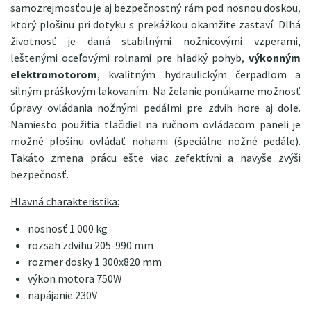
samozrejmosťou je aj bezpečnostný rám pod nosnou doskou,
ktorý plošinu pri dotyku s prekážkou okamžite zastaví. Dlhá
životnosť je daná stabilnými nožnicovými vzperami,
leštenými oceľovými rolnami pre hladký pohyb,
výkonným
elektromotorom
, kvalitným hydraulickým čerpadlom a
silným práškovým lakovaním. Na želanie ponúkame možnosť
úpravy ovládania nožnými pedálmi pre zdvih hore aj dole.
Namiesto použitia tlačidiel na ručnom ovládacom paneli je
možné plošinu ovládať nohami (špeciálne nožné pedále).
Takáto zmena prácu ešte viac zefektívni a navyše zvýši
bezpečnosť.
Hlavná charakteristika:
nosnosť 1 000 kg
rozsah zdvihu 205-990 mm
rozmer dosky 1 300x820 mm
výkon motora 750W
napájanie 230V