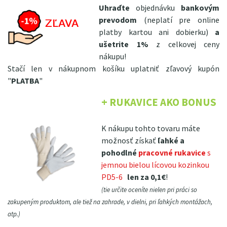
Uhraďte
objednávku
bankovým
prevodom
(neplatí pre online
platby kartou ani dobierku)
a
ušetrite 1%
z celkovej ceny
nákupu!
Stačí len v nákupnom košíku uplatniť zľavový kupón
"
PLATBA
"
+ RUKAVICE AKO BONUS
K nákupu tohto tovaru máte
možnosť získať
ľahké a
pohodlné
pracovné rukavice
s
jemnou bielou lícovou kozinkou
PD5-6
len za 0,1€
!
(tie určite oceníte nielen pri práci so
zakupeným produktom, ale tiež na zahrade, v dielni, pri ľahkých montážach,
atp.)