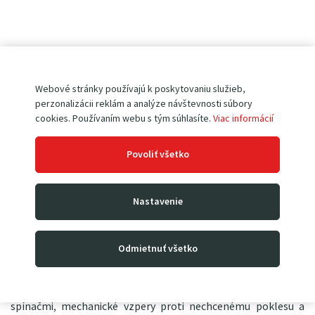
Statická
zdvíhacia plošina PIW2
je stroj vhodný pre zvislý
zdvih bremien v skladoch, výrobe, špedíciách, atp.
Nosnosť
Webové stránky používajú k poskytovaniu služieb,
má
1 000 kg
. Konštruovaná je na priemyselné použitie a môže
perzonalizácii reklám a analýze návštevnosti súbory
slúžiť aj ako pracovný a montážny stôl. Typické usadenie sa
cookies. Používaním webu s tým súhlasíte.
Viac informácií
vykonáva prikotvením k existujúcej podlahe (odporúča sa pre
vyššiu stabilitu, avšak nie je podmienkou) alebo ju možno tiež
Povoliť všetko
zapustiť, aby bola s podlahou zároveň a mohlo sa cez ňu
prechádzať. Náklad je možné
zdvihnúť do max. výšky 990
mm
. Samotný zdvih je tichý, plynulý a bez skokov alebo rázov.
Nastavenie
Na ovládanie slúži kľúčom uzamykateľný ergonomický
ovládač s funkciou núdzového zastavenia. Zdvíhacia plošina
PIW1 je napájaná jednofázovým
napätím 230V
.
Odmietnuť všetko
Extrémny
dôraz je kladený na prevádzkovú bezpečnosť
av
základe sú osadené mechanické dorazy istené elektronickými
spínačmi, mechanické vzpery proti nechcenému poklesu a