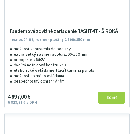
Tandemová zdvižné zariadenie TASHT4T • ŠIROKÁ
nosnosť 4.0 t, rozmer plošiny 2 500x850 mm
možnosť zapustenia do podlahy
extra veľký rozmer stolu
2500x850 mm
pripojenie k
380V
dvojitá nožnicová konštrukcia
elektrické ovládanie tlačítkami
na panele
možnosť nožného ovládania
bezpečnostný ochranný rám
4
897
00
€
6
023
31
€
s DPH