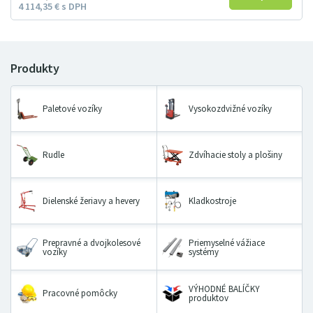
4
114
35
€
s DPH
Paletové vozíky
Vysokozdvižné vozíky
Rudle
Zdvíhacie stoly a plošiny
Dielenské žeriavy a hevery
Kladkostroje
Prepravné a dvojkolesové
Priemyselné vážiace
vozíky
systémy
VÝHODNÉ BALÍČKY
Pracovné pomôcky
produktov