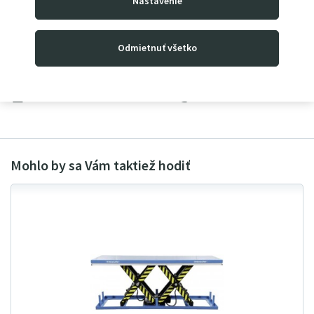
Nastavenie
Maximálna výška
3
000
mm
Rozmer stola
1700x1000 mm
Odmietnuť všetko
Vytlačiť
Odoslať dotaz
Doporučiť