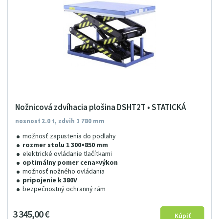
Nožnicová zdvíhacia plošina DSHT2T • STATICKÁ
nosnosť 2.0 t, zdvih 1 780 mm
možnosť zapustenia do podlahy
rozmer stolu 1 300×850 mm
elektrické ovládanie tlačítkami
optimálny pomer cena×výkon
možnosť nožného ovládania
pripojenie k 380V
bezpečnostný ochranný rám
3
345
00
€