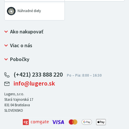
Náhradné diely
Ako nakupovať
Prečo nakupovať u LUGERO
Viac o nás
Často kladené otázky
Bezpečný nákup
Ochrana osobných údajov
Pobočky
Certifikát NATUR-PACK
Reklamačný poriadok
LUGERO Poľsko
Pre predajcov
(+421) 233 888 220
LUGERO Nemecko
info@lugero.sk
LUGERO Česká republika
LUGERO Maďarsko
Lugero, s.r.o.
Stará Vajnorská 17
LUGERO Rakousko
831 04
Bratislava
SLOVENSKO