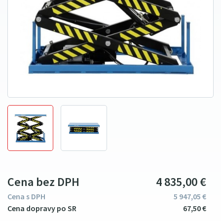
Cena bez DPH
4
835
00
€
Cena s DPH
5
947
05
€
67
5
0
€