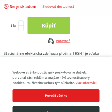
Nie je skladom
Sledovať dostupnosť
Porovnať
Stacionárne elektrická zdvíhacia plošina TRSHT je vďaka
trojité nožnicové konštrukcii určená na zdvíhanie veľkých
bremien ťažkých 1000kg až do výšky 3000 mm. Stacionárne
zdvíhacie stoly TRSHT sa používajú hlavne pre nakládku
Webové stránky používajú k poskytovaniu služieb,
alebo umiestnenie v skladoch, atď.
perzonalizácii reklám a analýze návštevnosti súbory
cookies. Používaním webu s tým súhlasíte.
Viac informácií
Povoliť všetko
Výrobca
DELTALIFT
Kód produktu
TRSHT1T