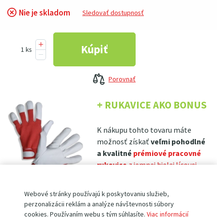
Nie je skladom
Sledovať dostupnosť
Porovnať
+ RUKAVICE AKO BONUS
K nákupu tohto tovaru máte
možnosť získať
veľmi pohodlné
a kvalitné
prémiové pracovné
rukavice
z jemnej bielej lícovej
kozinky PD4-6
len za 0,10 €
!
(tie určite oceníte nielen pri práci so
Webové stránky používajú k poskytovaniu služieb,
zakúpeným produktom, ale tiež na zahrade, v dielni, pri ľahkých montážach,
perzonalizácii reklám a analýze návštevnosti súbory
atp.)
cookies. Používaním webu s tým súhlasíte.
Viac informácií