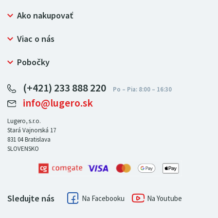
Ako nakupovať
Prečo nakupovať u LUGERO
Viac o nás
Často kladené otázky
Bezpečný nákup
Ochrana osobných údajov
Pobočky
Certifikát NATUR-PACK
Reklamačný poriadok
LUGERO Poľsko
Pre predajcov
(+421) 233 888 220
LUGERO Nemecko
info@lugero.sk
LUGERO Česká republika
LUGERO Maďarsko
Lugero, s.r.o.
Stará Vajnorská 17
LUGERO Rakousko
831 04
Bratislava
SLOVENSKO
Sledujte nás
Facebook
Youtube