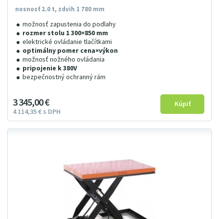
nosnosť 2.0 t, zdvih 1 780 mm
možnosť zapustenia do podlahy
rozmer stolu 1 300×850 mm
elektrické ovládanie tlačítkami
optimálny pomer cena×výkon
možnosť nožného ovládania
pripojenie k 380V
bezpečnostný ochranný rám
3
345
00
€
4
114
35
€
s DPH