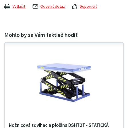
Vytlačiť
Odoslať dotaz
Doporučiť
Nožnicová zdvíhacia plošina DSHT2T • STATICKÁ