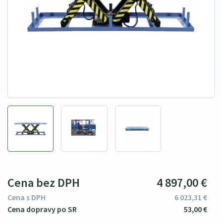
Cena bez DPH
4
897
00
€
Cena s DPH
6
023
31
€
53
00
€