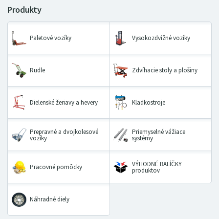
Paletové vozíky
Vysokozdvižné vozíky
Rudle
Zdvíhacie stoly a plošiny
Dielenské žeriavy a hevery
Kladkostroje
Prepravné a dvojkolesové
Priemyselné vážiace
vozíky
systémy
VÝHODNÉ BALÍČKY
Pracovné pomôcky
produktov
Náhradné diely