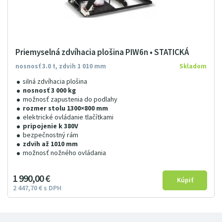
Priemyselná zdvíhacia plošina PIW6n • STATICKÁ
nosnosť 3.0 t, zdvih 1 010 mm
Skladom
silná zdvíhacia plošina
nosnosť 3 000 kg
možnosť zapustenia do podlahy
rozmer stolu 1300×800 mm
elektrické ovládanie tlačítkami
pripojenie k 380V
bezpečnostný rám
zdvih až 1010 mm
možnosť nožného ovládania
1
990
00
€
2
447
7
0
€
s DPH