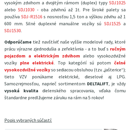
vysokým zdvihom a dvojitým rámom (duplex) typy
SDJ1025
alebo
SDJ1030
- oba zdvihnú až 1t. Pre široké palety sa
používa
SDJ-R1516
s nosnosťou 1,5 ton a výškou zdvihu až 1
600 mm. Silné duplexné manuálne vozíky sú
SDJ1525
a
SDJ1530
.
Odporúčame
tiež navštíviť naše vyššie modelové rady, ktoré
prácu výrazne zjednodušia a zefektívnia - a to buď s
ručným
pojazdom a elektrickým zdvihom
alebo vysokozdvižné
vozíky
plne elektrické
. Top kategórií sú potom
čelné
vysokozdvižné vozíky
so sediacou obsluhou (tzv. „jašterice“);
tieto VZV ponúkame elektrické, dieselové aj LPG.
Samozrejmosťou, naprieč sortimentom
DELTALIFT
, je vždy
vysoká kvalita
dielenského spracovania, vďaka čomu
štandardne predlžujeme záruku na rám na 5 rokov!
Popis vybraných súčastí: