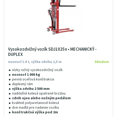
Vysokozdvižný vozík SDJ1025n • MECHANICKÝ -
DUPLEX
nosnosť 1.0 t, výška zdvihu 2,5 m
Skladom
nízky ručný vysokozdvižný vozík
nosnosť 1 000 kg
pevná oceľová konštrukcia
duplexný rám
výška zdvihu 2 500 mm
riaditeľné kolesá opatrené brzdou
zdvih ojou alebo nožným pedálom
kvalitné polyuretanové kolesá
dve madlá pre riadenie vozíku
konštrukčná výška pod 2m