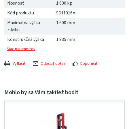
Nosnosť
1 000 kg
Kód produktu
SDJ1016n
Maximálna výška
1 600 mm
zdvihu
Konstrukčná výška
1
985
mm
Vytlačiť
Odoslať dotaz
Doporučiť