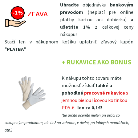
Uhraďte
objednávku
bankovým
prevodom
(neplatí pre online
platby kartou ani dobierku)
a
ušetrite 1%
z celkovej ceny
nákupu!
Stačí len v nákupnom košíku uplatniť zľavový kupón
"
PLATBA
"
+ RUKAVICE AKO BONUS
K nákupu tohto tovaru máte
možnosť získať
ľahké a
pohodlné
pracovné rukavice
s
jemnou bielou lícovou kozinkou
PD5-6
len za 0,1€
!
(tie určite oceníte nielen pri práci so
zakupeným produktom, ale tiež na zahrade, v dielni, pri ľahkých montážach,
atp.)