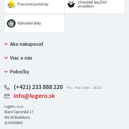
VÝHODNÉ BALÍČKY
Pracovné pomôcky
produktov
Náhradné diely
Ako nakupovať
Prečo nakupovať u LUGERO
Viac o nás
Často kladené otázky
Bezpečný nákup
Ochrana osobných údajov
Pobočky
Certifikát NATUR-PACK
Reklamačný poriadok
LUGERO Poľsko
Pre predajcov
(+421) 233 888 220
LUGERO Nemecko
info@lugero.sk
LUGERO Česká republika
LUGERO Maďarsko
Lugero, s.r.o.
Stará Vajnorská 17
LUGERO Rakousko
831 04
Bratislava
SLOVENSKO