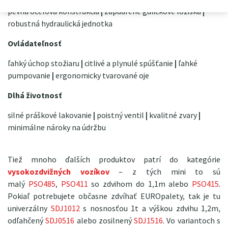
pevná oceľová konštrukcia
|
zapúdrené guličkové ložiská
|
robustná hydraulická jednotka
Ovládateľnosť
ľahký úchop stožiaru
|
citlivé a plynulé spúšťanie
|
ľahké
pumpovanie
|
ergonomicky tvarované oje
Dlhá životnosť
silné práškové lakovanie
|
poistný ventil
|
kvalitné zvary
|
minimálne nároky na údržbu
Tiež mnoho ďalších produktov patrí do kategórie
vysokozdvižných vozíkov
– z tých mini to sú
malý
PSO485
,
PSO411
so zdvihom do 1,1m alebo
PSO415
.
Pokiaľ potrebujete občasne zdvíhať EUROpalety, tak je tu
univerzálny
SDJ1012
s nosnosťou 1t a výškou zdvihu 1,2m,
odľahčený
SDJ0516
alebo zosilnený
SDJ1516
. Vo variantoch s