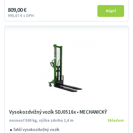
809
00
€
995
07
€
s DPH
Vysokozdvižný vozík SDJ0516x • MECHANICKÝ
nosnosť 500 kg, výška zdvihu 1,6 m
Skladom
ľahší vysokozdvižný vozík