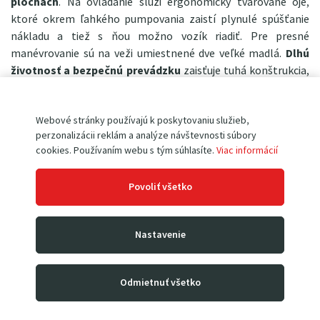
plochách
. Na ovládanie slúži ergonomicky tvarované oje,
ktoré okrem ľahkého pumpovania zaistí plynulé spúšťanie
nákladu a tiež s ňou možno vozík riadiť. Pre presné
manévrovanie sú na veži umiestnené dve veľké madlá.
Dlhú
životnosť a bezpečnú prevádzku
zaisťuje tuhá konštrukcia,
vysokopevnostná reťaz, mohutné oceľové rolne, čelná
ochranná mreža, silné práškové lakovanie a kvalitná
Webové stránky používajú k poskytovaniu služieb,
hydraulická jednotka.
perzonalizácii reklám a analýze návštevnosti súbory
Hlavná charakteristika:
cookies. Používaním webu s tým súhlasíte.
Viac informácií
nosnosť 1 000 kg
Povoliť všetko
max. výška zdvihu 1 600 mm
min. výška vidlice 90 mm
konštrukčná výška 1 980 mm
Nastavenie
zdvih na 1 pohyb oja +/- 20 mm
vlastná hmotnosť 220 kg
Odmietnuť všetko
Dielenské prevedenie