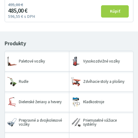
495
00
€
485
00
€
596
55
€
s DPH
Paletové vozíky
Vysokozdvižné vozíky
Rudle
Zdvíhacie stoly a plošiny
Dielenské žeriavy a hevery
Kladkostroje
Prepravné a dvojkolesové
Priemyselné vážiace
vozíky
systémy