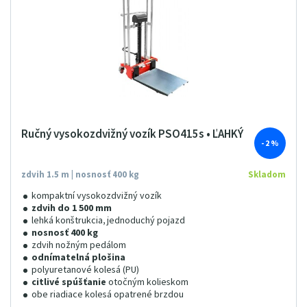
Ručný vysokozdvižný vozík PSO415s • ĽAHKÝ
- 2 %
zdvih 1.5 m | nosnosť 400 kg
Skladom
kompaktní vysokozdvižný vozík
zdvih do 1 500 mm
lehká konštrukcia, jednoduchý pojazd
nosnosť 400 kg
zdvih nožným pedálom
odnímatelná plošina
polyuretanové kolesá (PU)
citlivé spúšťanie
otočným kolieskom
obe riadiace kolesá opatrené brzdou