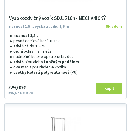
Vysokozdvižný vozík SDJ1516n • MECHANICKÝ
nosnosť 1.5 t, výška zdvihu 1,6 m
Skladom
nosnosť 1,5 t
pevná oceľová konštrukcia
zdvih
až do
1,6 m
čelná ochranná mreža
riaditeľné koleso opatrené brzdou
zdvih
ojou alebo
i nožným pedálom
dve madla pre riadenie vozíka
všetky kolesá polyreutanové
(PU)
729
00
€
896
67
€
s DPH