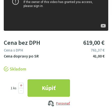
Cena bez DPH
619
00
€
Cena s DPH
761
37
€
41
00
€
Skladom
Porovnať