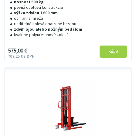
nosnosť 500 kg
pevná oceľová konštrukcia
výška zdvihu 1 600 mm
ochranná mreža
riaditeľné kolesá opatrené brzdou
zdvih ojou alebo nožným pedálom
kvalitné polyuretanové kolesá
575
00
€
707
25
€
s DPH