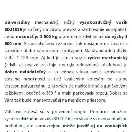
Univerzálny
mechanický ručný
vysokozdvižný vozík
SDJ1016
je určený na zdvih, prevoz a stohovanie europaliet.
Jeho
nosnosť je 1 000 kg
a bremená zdvihne až
do výšky 1
600 mm
. S dostatočnou rezervou tak dosiahne na tovare v
kamióne alebo námornom kontajneri. Má štandardnú dĺžku
vidlíc 1 150 mm. Aj keď je tento vozík
rýdzo mechanický
(zdvih aj pojazd zaisťuje energia odovzdaná obsluhou) je
dobre ovládateľný
a to jednak vďaka svojej konštrukcii,
vlastnej hmotnosti a tiež kvalitným kolesám so silnou
vrstvou polyuretánu, z ktorých tie riaditeľné sú s guličkovými
ložiskami, otočná o 360 ° a majú parkovaciu brzdu. Dobre sa
Vám tak bude manévrovať aj na menšom priestore.
Vidlicové kolesá sú v prevedení single. Primárne použitie
vysokozdvižného vozíka SDJ1016 je v sklade s rovnou hladkou
podlahou, ale samozrejme
môže jazdiť aj na vonkajších