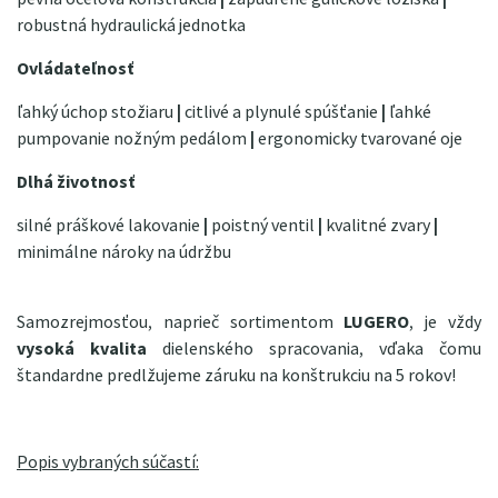
robustná hydraulická jednotka
Ovládateľnosť
ľahký úchop stožiaru
|
citlivé a plynulé spúšťanie
|
ľahké
pumpovanie nožným pedálom
|
ergonomicky tvarované oje
Dlhá životnosť
silné práškové lakovanie
|
poistný ventil
|
kvalitné zvary
|
minimálne nároky na údržbu
Samozrejmosťou, naprieč sortimentom
LUGERO
, je vždy
vysoká kvalita
dielenského spracovania, vďaka čomu
štandardne predlžujeme záruku na konštrukciu na 5 rokov!
Popis vybraných súčastí: