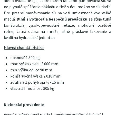
alebo ovládacie oje, ktoré okrem ľahkého pumpovania slúžia
na plynulé spúšťanie nákladu a tiež s ňou možno vozík riadiť.
Pre presné manévrovanie sú na veži umiestnené dve veľké
madlá.
Dlhú životnosť a bezpečnú prevádzku
zaisťuje tuhá
konštrukcia, vysokopevnostné reťaze, mohutné oceľové
rolne, čelná ochranná mreža, silné práškové lakovanie a
kvalitná hydraulická jednotka.
Hlavná charakteristika:
nosnosť 1 500 kg
max. výška zdvihu 3 000 mm
min. výška vidlice 90 mm
konštrukčná výška 2 010 mm
zdvih na 1 pohyb oja +/- 15 mm
vlastná hmotnosť 305 kg
Dielenské prevedenie
pevná oceľová konštrukcia
|
zapúdrené guličkové ložiská
|