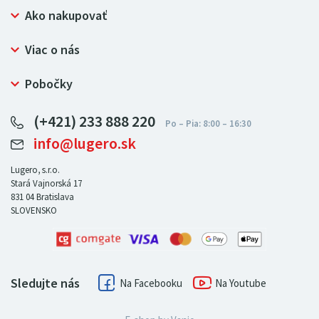
Ako nakupovať
Prečo nakupovať u LUGERO
Viac o nás
Často kladené otázky
Bezpečný nákup
Ochrana osobných údajov
Pobočky
Certifikát NATUR-PACK
Reklamačný poriadok
LUGERO Poľsko
Pre predajcov
(+421) 233 888 220
LUGERO Nemecko
info@lugero.sk
LUGERO Česká republika
LUGERO Maďarsko
Lugero, s.r.o.
Stará Vajnorská 17
LUGERO Rakousko
831 04
Bratislava
SLOVENSKO
Sledujte nás
Facebook
Youtube