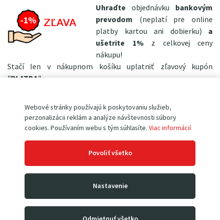
Uhraďte
objednávku
bankovým
prevodom
(neplatí pre online
platby kartou ani dobierku)
a
ušetrite 1%
z celkovej ceny
nákupu!
Stačí len v nákupnom košíku uplatniť zľavový kupón
"
PLATBA
"
+ RUKAVICE AKO BONUS
Webové stránky používajú k poskytovaniu služieb,
perzonalizácii reklám a analýze návštevnosti súbory
K nákupu tohto tovaru máte
cookies. Používaním webu s tým súhlasíte.
Viac informácií
možnosť získať
ľahké a
pohodlné
pracovné rukavice
s
Povoliť všetko
jemnou bielou lícovou kozinkou
PD5-6
len za 0,1€
!
(tie určite oceníte nielen pri práci so
Nastavenie
zakupeným produktom, ale tiež na zahrade, v dielni, pri ľahkých montážach,
atp.)
Odmietnuť všetko