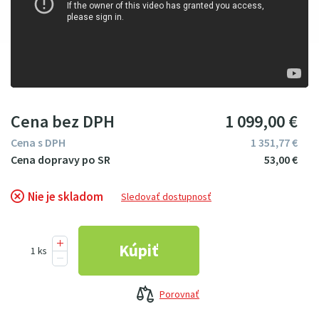
Cena bez DPH
1
099
00
€
Cena s DPH
1
351
77
€
53
00
€
Nie je skladom
Sledovať dostupnosť
Porovnať