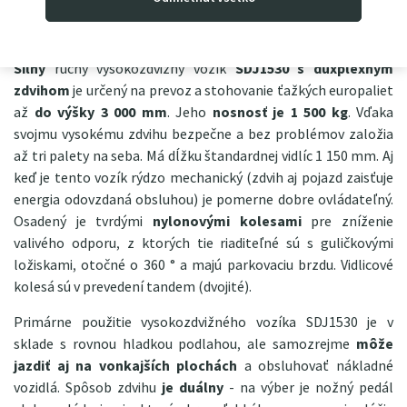
Silný
ručný vysokozdvižný vozík
SDJ1530 s duxplexným
zdvihom
je určený na prevoz a stohovanie ťažkých europaliet
až
do výšky 3 000 mm
. Jeho
nosnosť je 1 500 kg
. Vďaka
svojmu vysokému zdvihu bezpečne a bez problémov založia
až tri palety na seba. Má dĺžku štandardnej vidlíc 1 150 mm. Aj
keď je tento vozík rýdzo mechanický (zdvih aj pojazd zaisťuje
energia odovzdaná obsluhou) je pomerne dobre ovládateľný.
Osadený je tvrdými
nylonovými kolesami
pre zníženie
valivého odporu, z ktorých tie riaditeľné sú s guličkovými
ložiskami, otočné o 360 ° a majú parkovaciu brzdu. Vidlicové
kolesá sú v prevedení tandem (dvojité).
Primárne použitie vysokozdvižného vozíka SDJ1530 je v
sklade s rovnou hladkou podlahou, ale samozrejme
môže
jazdiť aj na vonkajších plochách
a obsluhovať nákladné
vozidlá. Spôsob zdvihu
je duálny
- na výber je nožný pedál