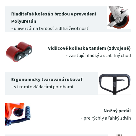
Riaditeľné kolesá s brzdou v prevedení
Polyuretán
- univerzálna tvrdosť a dlhá životnosť
Vidlicové kolieska tandem (zdvojené)
- zaisťujú hladký a stabilný chod
Ergonomicky tvarovaná rukoväť
- s tromi ovládacími polohami
Nožný pedál
- pre rýchly a ľahký zdvih