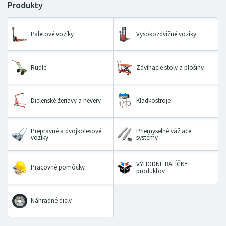
Paletové vozíky
Vysokozdvižné vozíky
Rudle
Zdvíhacie stoly a plošiny
Dielenské žeriavy a hevery
Kladkostroje
Prepravné a dvojkolesové
Priemyselné vážiace
vozíky
systémy
VÝHODNÉ BALÍČKY
Pracovné pomôcky
produktov
Náhradné diely