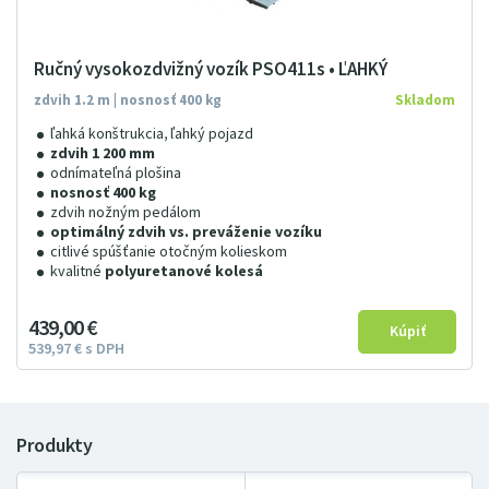
Ručný vysokozdvižný vozík PSO411s • ĽAHKÝ
zdvih 1.2 m | nosnosť 400 kg
Skladom
ľahká konštrukcia, ľahký pojazd
zdvih 1 200 mm
odnímateľná plošina
nosnosť 400 kg
zdvih nožným pedálom
optimálný zdvih vs. preváženie vozíku
citlivé spúšťanie otočným kolieskom
kvalitné
polyuretanové kolesá
439
00
€
539
97
€
s DPH