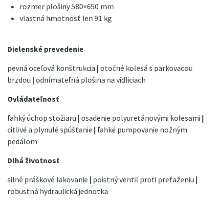
rozmer plošiny 580×650 mm
vlastná hmotnosť len 91 kg
Dielenské prevedenie
pevná oceľová konštrukcia
|
otočné kolesá s parkovacou
brzdou
|
odnímateľná plošina na vidliciach
Ovládateľnosť
ľahký úchop stožiaru
|
osadenie polyuretánovými kolesami
|
citlivé a plynulé spúšťanie
|
ľahké pumpovanie nožným
pedálom
Dlhá životnosť
silné práškové lakovanie
|
poistný ventil proti preťaženiu
|
robustná hydraulická jednotka