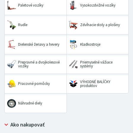
Paletové vozíky
Vysokozdvižné vozíky
Rudle
Zdvíhacie stoly a plošiny
Dielenské žeriavy a hevery
Kladkostroje
Prepravné a dvojkolesové
Priemyselné vážiace
vozíky
systémy
VÝHODNÉ BALÍČKY
Pracovné pomôcky
produktov
Náhradné diely
Ako nakupovať