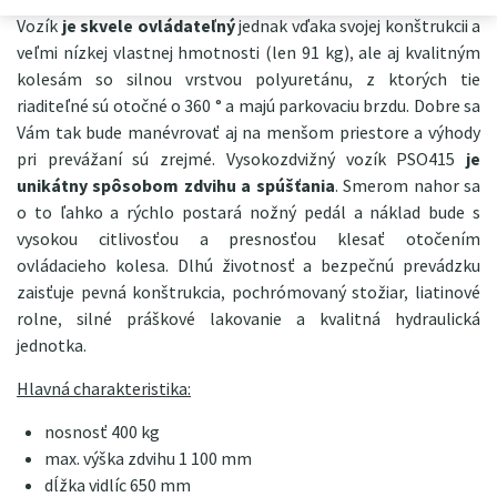
Vozík
je skvele ovládateľný
jednak vďaka svojej konštrukcii a
veľmi nízkej vlastnej hmotnosti (len 91 kg), ale aj kvalitným
kolesám so silnou vrstvou polyuretánu, z ktorých tie
riaditeľné sú otočné o 360 ° a majú parkovaciu brzdu. Dobre sa
Vám tak bude manévrovať aj na menšom priestore a výhody
pri prevážaní sú zrejmé. Vysokozdvižný vozík PSO415
je
unikátny spôsobom zdvihu a spúšťania
. Smerom nahor sa
o to ľahko a rýchlo postará nožný pedál a náklad bude s
vysokou citlivosťou a presnosťou klesať otočením
ovládacieho kolesa. Dlhú životnosť a bezpečnú prevádzku
zaisťuje pevná konštrukcia, pochrómovaný stožiar, liatinové
rolne, silné práškové lakovanie a kvalitná hydraulická
jednotka.
Hlavná charakteristika:
nosnosť 400 kg
max. výška zdvihu 1 100 mm
dĺžka vidlíc 650 mm