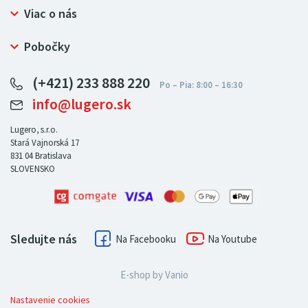
Prečo nakupovať u LUGERO
Viac o nás
Často kladené otázky
Bezpečný nákup
Ochrana osobných údajov
Pobočky
Certifikát NATUR-PACK
Reklamačný poriadok
LUGERO Poľsko
Pre predajcov
(+421) 233 888 220
LUGERO Nemecko
info@lugero.sk
LUGERO Česká republika
LUGERO Maďarsko
Lugero, s.r.o.
Stará Vajnorská 17
LUGERO Rakousko
831 04
Bratislava
SLOVENSKO
Sledujte nás
Facebook
Youtube
E-shop by
Vanio
Nastavenie cookies