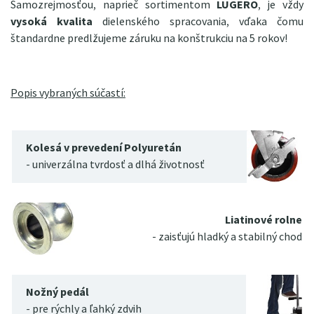
Samozrejmosťou, naprieč sortimentom
LUGERO
, je vždy
vysoká kvalita
dielenského spracovania, vďaka čomu
štandardne predlžujeme záruku na konštrukciu na 5 rokov!
Popis vybraných súčastí:
Kolesá v prevedení Polyuretán
- univerzálna tvrdosť a dlhá životnosť
Liatinové rolne
- zaisťujú hladký a stabilný chod
Nožný pedál
- pre rýchly a ľahký zdvih