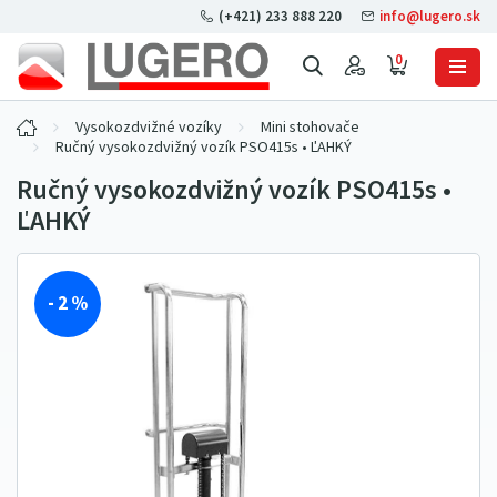
(+421) 233 888 220
info@lugero.sk
0
Vysokozdvižné vozíky
Mini stohovače
Ručný vysokozdvižný vozík PSO415s • ĽAHKÝ
Ručný vysokozdvižný vozík PSO415s •
ĽAHKÝ
- 2 %