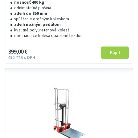
nosnosť 400 kg
odnímateľná plošina
zdvih do 850 mm
spúšťanie otočným kolieskom
zdvih nožným pedálom
kvalitné polyuretanové kolesá
obe riadiace kolesá opatrené brzdou
399
00
€
490
77
€
s DPH