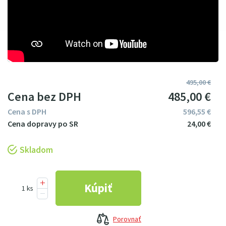
495
00
€
Cena bez DPH
485
00
€
Cena s DPH
596
55
€
24
00
€
Skladom
Porovnať