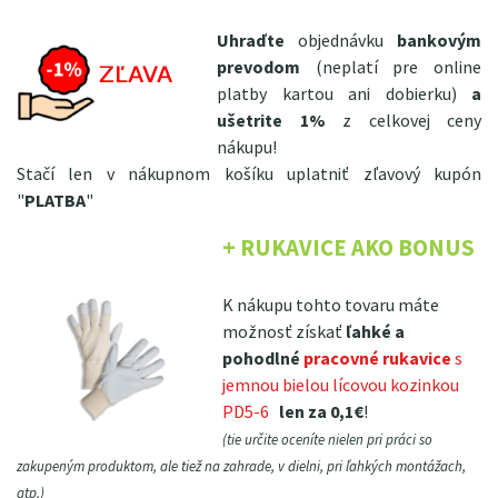
Uhraďte
objednávku
bankovým
prevodom
(neplatí pre online
platby kartou ani dobierku)
a
ušetrite 1%
z celkovej ceny
nákupu!
Stačí len v nákupnom košíku uplatniť zľavový kupón
"
PLATBA
"
+ RUKAVICE AKO BONUS
K nákupu tohto tovaru máte
možnosť získať
ľahké a
pohodlné
pracovné rukavice
s
jemnou bielou lícovou kozinkou
PD5-6
len za 0,1€
!
(tie určite oceníte nielen pri práci so
zakupeným produktom, ale tiež na zahrade, v dielni, pri ľahkých montážach,
atp.)