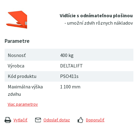
Vidlície s odnímateľnou plošinou
- umožní zdvih rôznych nákladov
Nosnosť
400 kg
Výrobca
DELTALIFT
Kód produktu
PSO411s
Maximálna výška
1 100 mm
zdvihu
Vytlačiť
Odoslať dotaz
Doporučiť