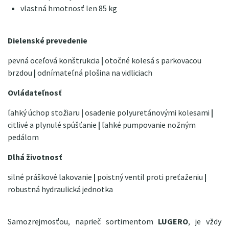
vlastná hmotnosť len 85 kg
Dielenské prevedenie
pevná oceľová konštrukcia
|
otočné kolesá s parkovacou
brzdou
|
odnímateľná plošina na vidliciach
Ovládateľnosť
ľahký úchop stožiaru
|
osadenie polyuretánovými kolesami
|
citlivé a plynulé spúšťanie
|
ľahké pumpovanie nožným
pedálom
Dlhá životnosť
silné práškové lakovanie
|
poistný ventil proti preťaženiu
|
robustná hydraulická jednotka
Samozrejmosťou, naprieč sortimentom
LUGERO
, je vždy