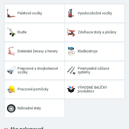
Paletové vozíky
Vysokozdvižné vozíky
Rudle
Zdvíhacie stoly a plošiny
Dielenské žeriavy a hevery
Kladkostroje
Prepravné a dvojkolesové
Priemyselné vážiace
vozíky
systémy
VÝHODNÉ BALÍČKY
Pracovné pomôcky
produktov
Náhradné diely