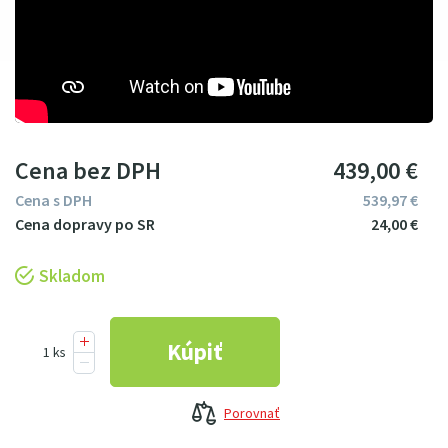
Cena bez DPH
439
00
€
Cena s DPH
539
97
€
24
00
€
Skladom
Porovnať