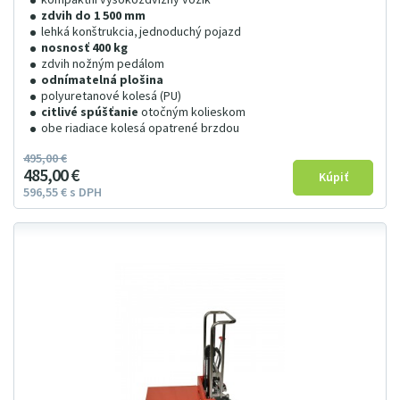
zdvih do 1 500 mm
lehká konštrukcia, jednoduchý pojazd
nosnosť 400 kg
zdvih nožným pedálom
odnímatelná plošina
polyuretanové kolesá (PU)
citlivé spúšťanie
otočným kolieskom
obe riadiace kolesá opatrené brzdou
495
00
€
485
00
€
596
55
€
s DPH