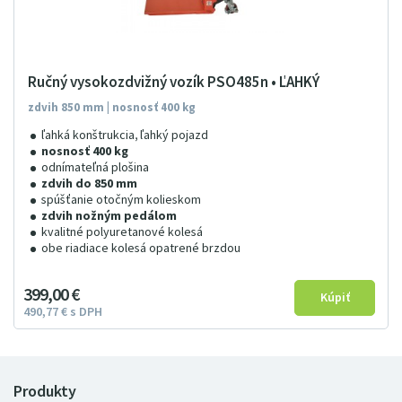
Ručný vysokozdvižný vozík PSO485n • ĽAHKÝ
zdvih 850 mm | nosnosť 400 kg
ľahká konštrukcia, ľahký pojazd
nosnosť 400 kg
odnímateľná plošina
zdvih do 850 mm
spúšťanie otočným kolieskom
zdvih nožným pedálom
kvalitné polyuretanové kolesá
obe riadiace kolesá opatrené brzdou
399
00
€
490
77
€
s DPH