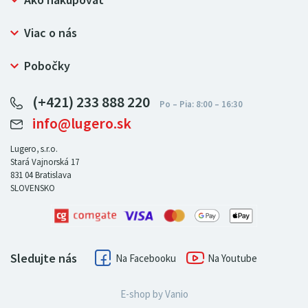
Ako nakupovať
Prečo nakupovať u LUGERO
Viac o nás
Často kladené otázky
Bezpečný nákup
Ochrana osobných údajov
Pobočky
Certifikát NATUR-PACK
Reklamačný poriadok
LUGERO Poľsko
Pre predajcov
(+421) 233 888 220
LUGERO Nemecko
info@lugero.sk
LUGERO Česká republika
LUGERO Maďarsko
Lugero, s.r.o.
Stará Vajnorská 17
LUGERO Rakousko
831 04
Bratislava
SLOVENSKO
Sledujte nás
Facebook
Youtube
E-shop by
Vanio