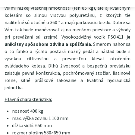
Vozík
je skvele ovládateľný
jednak vďaka svojej konštrukcii a
veľmi nízkej vlastnej hmotnosti (len 85 kg), ale aj kvalitným
kolesám so silnou vrstvou polyuretánu, z ktorých tie
riaditeľné sú otočné o 360 ° a majú parkovaciu brzdu. Dobre sa
Vám tak bude manévrovať aj na menšom priestore a výhody
pri prevážaní sú zrejmé. Vysokozdvižný vozík PSO411
je
unikátny spôsobom zdvihu a spúšťania
. Smerom nahor sa
o to ľahko a rýchlo postará nožný pedál a náklad bude s
vysokou citlivosťou a presnosťou klesať otočením
ovládacieho kolesa. Dlhú životnosť a bezpečnú prevádzku
zaisťuje pevná konštrukcia, pochrómovaný stožiar, liatinové
rolne, silné práškové lakovanie a kvalitná hydraulická
jednotka.
Hlavná charakteristika:
nosnosť 400 kg
max. výška zdvihu 1 100 mm
dĺžka vidlíc 650 mm
rozmer plošiny 580×650 mm