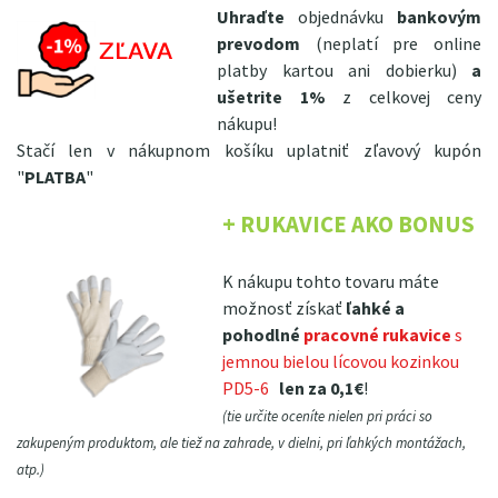
Uhraďte
objednávku
bankovým
prevodom
(neplatí pre online
platby kartou ani dobierku)
a
ušetrite 1%
z celkovej ceny
nákupu!
Stačí len v nákupnom košíku uplatniť zľavový kupón
"
PLATBA
"
+ RUKAVICE AKO BONUS
K nákupu tohto tovaru máte
možnosť získať
ľahké a
pohodlné
pracovné rukavice
s
jemnou bielou lícovou kozinkou
PD5-6
len za 0,1€
!
(tie určite oceníte nielen pri práci so
zakupeným produktom, ale tiež na zahrade, v dielni, pri ľahkých montážach,
atp.)