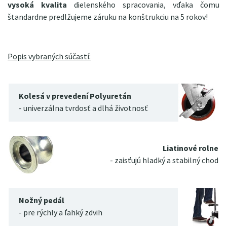
vysoká kvalita
dielenského spracovania, vďaka čomu
štandardne predlžujeme záruku na konštrukciu na 5 rokov!
Popis vybraných súčastí:
Kolesá v prevedení Polyuretán
- univerzálna tvrdosť a dlhá životnosť
Liatinové rolne
- zaisťujú hladký a stabilný chod
Nožný pedál
- pre rýchly a ľahký zdvih