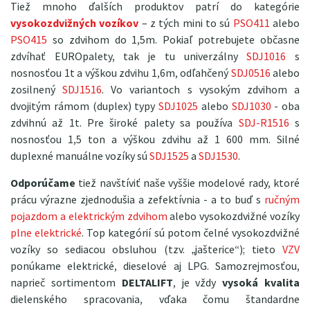
Tiež mnoho ďalších produktov patrí do kategórie
vysokozdvižných vozíkov
– z tých mini to sú
PSO411
alebo
PSO415
so zdvihom do 1,5m. Pokiaľ potrebujete občasne
zdvíhať EUROpalety, tak je tu univerzálny
SDJ1016
s
nosnosťou 1t a výškou zdvihu 1,6m, odľahčený
SDJ0516
alebo
zosilnený
SDJ1516
. Vo variantoch s vysokým zdvihom a
dvojitým rámom (duplex) typy
SDJ1025
alebo
SDJ1030
- oba
zdvihnú až 1t. Pre široké palety sa používa
SDJ-R1516
s
nosnosťou 1,5 ton a výškou zdvihu až 1 600 mm. Silné
duplexné manuálne vozíky sú
SDJ1525
a
SDJ1530
.
Odporúčame
tiež navštíviť naše vyššie modelové rady, ktoré
prácu výrazne zjednodušia a zefektívnia - a to buď s
ručným
pojazdom a elektrickým zdvihom
alebo vysokozdvižné vozíky
plne elektrické
. Top kategórií sú potom čelné vysokozdvižné
vozíky so sediacou obsluhou (tzv. „jašterice“); tieto
VZV
ponúkame elektrické, dieselové aj LPG. Samozrejmosťou,
naprieč sortimentom
DELTALIFT
, je vždy
vysoká kvalita
dielenského spracovania, vďaka čomu štandardne