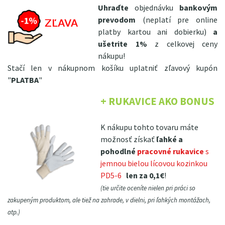
Uhraďte
objednávku
bankovým
prevodom
(neplatí pre online
platby kartou ani dobierku)
a
ušetrite 1%
z celkovej ceny
nákupu!
Stačí len v nákupnom košíku uplatniť zľavový kupón
"
PLATBA
"
+ RUKAVICE AKO BONUS
K nákupu tohto tovaru máte
možnosť získať
ľahké a
pohodlné
pracovné rukavice
s
jemnou bielou lícovou kozinkou
PD5-6
len za 0,1€
!
(tie určite oceníte nielen pri práci so
zakupeným produktom, ale tiež na zahrade, v dielni, pri ľahkých montážach,
atp.)