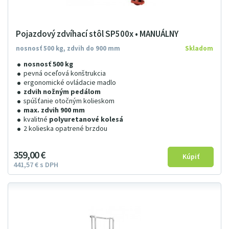
Pojazdový zdvíhací stôl SP500x • MANUÁLNY
nosnosť 500 kg, zdvih do 900 mm
Skladom
nosnosť 500 kg
pevná oceľová konštrukcia
ergonomické ovládacie madlo
zdvih nožným pedálom
spúšťanie otočným kolieskom
max. zdvih 900 mm
kvalitné
polyuretanové kolesá
2 kolieska opatrené brzdou
359
00
€
441
57
€
s DPH