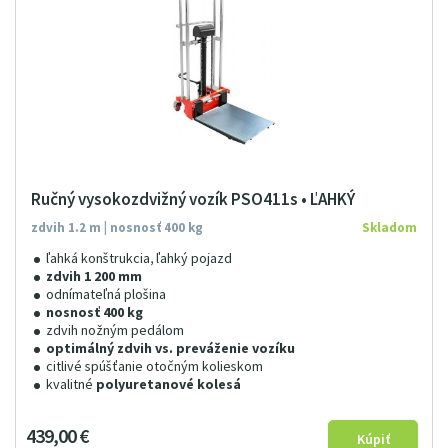
Ručný vysokozdvižný vozík PSO411s • ĽAHKÝ
zdvih 1.2 m | nosnosť 400 kg
Skladom
ľahká konštrukcia, ľahký pojazd
zdvih 1 200 mm
odnímateľná plošina
nosnosť 400 kg
zdvih nožným pedálom
optimálný zdvih vs. preváženie vozíku
citlivé spúšťanie otočným kolieskom
kvalitné
polyuretanové kolesá
439
00
€