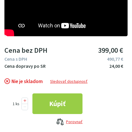
Cena bez DPH
399
00
€
Cena s DPH
490
77
€
24
00
€
Nie je skladom
Sledovať dostupnosť
Porovnať