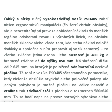
Ľahký a nízky
ručný
vysokozdvižný vozík PSO485
zaistí
nielen ergonomickú manipuláciu (čo šetrí chrbát obsluhy),
ale je neoceniteľný pri prevoze a vkladaní nákladu do menších
regálov, odoberaní tovaru z výrobných liniek, na obsluhu
menších skladov alebo všade tam, kde treba náklad naložiť
dodávky a spoločne s ním prepraviť aj vozík samotný – to
všetko zvládne jedna osoba. Jeho
nosnosť je 400 kg
a
bremená zdvihne až
do výšky 850 mm
. Má skrátenú dĺžku
vidlíc 645 mm, na ktorých je položená
odnímateľná
oceľová
plošina
. Tá robí z vozíka PSO485 všestranného pomocníka,
kedy nielenže obslúžia atypické alebo polovičné palety, ale
jedným pohybom je možné plošinu na vidlice nasadiť a
vznikne
tak
zdvíhací stôl
s plochou o rozmeroch 580×640
mm. To sa hodí napr. na prevoz hotových výrobkov alebo
krabíc.