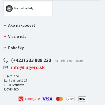
Náhradné diely
Ako nakupovať
Prečo nakupovať u LUGERO
Viac o nás
Často kladené otázky
Bezpečný nákup
Ochrana osobných údajov
Pobočky
Certifikát NATUR-PACK
Reklamačný poriadok
LUGERO Poľsko
Pre predajcov
(+421) 233 888 220
LUGERO Nemecko
info@lugero.sk
LUGERO Česká republika
LUGERO Maďarsko
Lugero, s.r.o.
Stará Vajnorská 17
LUGERO Rakousko
831 04
Bratislava
SLOVENSKO