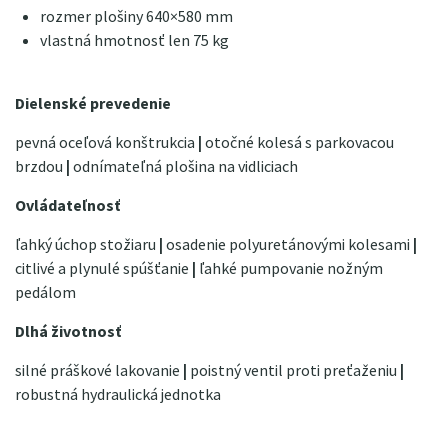
rozmer plošiny 640×580 mm
vlastná hmotnosť len 75 kg
Dielenské prevedenie
pevná oceľová konštrukcia
|
otočné kolesá s parkovacou
brzdou
|
odnímateľná plošina na vidliciach
Ovládateľnosť
ľahký úchop stožiaru
|
osadenie polyuretánovými kolesami
|
citlivé a plynulé spúšťanie
|
ľahké pumpovanie nožným
pedálom
Dlhá životnosť
silné práškové lakovanie
|
poistný ventil proti preťaženiu
|
robustná hydraulická jednotka