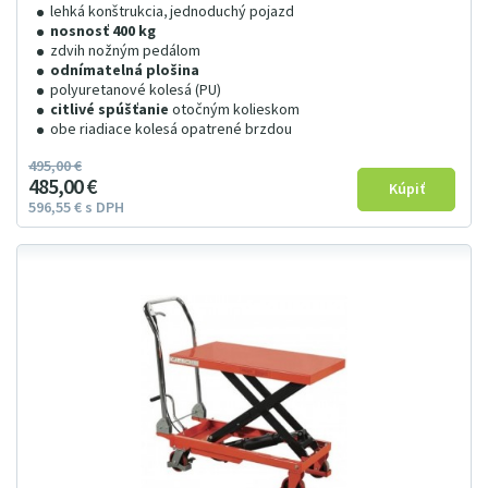
lehká konštrukcia, jednoduchý pojazd
nosnosť 400 kg
zdvih nožným pedálom
odnímatelná plošina
polyuretanové kolesá (PU)
citlivé spúšťanie
otočným kolieskom
obe riadiace kolesá opatrené brzdou
495
00
€
485
00
€
596
55
€
s DPH