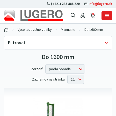
(+421) 233 888 220
info@lugero.sk
0
Vysokozdvižné vozíky
Manuálne
Do 1600 mm
Filtrovať
Do 1600 mm
Skladová dostupnosť
Iba skladom
(2)
Cena bez DPH
Zoradiť
Záznamov na stránku
Nosnosť
500 kg
(1)
Maximálna výška zdvihu
1000 kg
(1)
1200 mm
(1)
Konstrukčná výška
1600 mm
(1)
1
720
mm
(1)