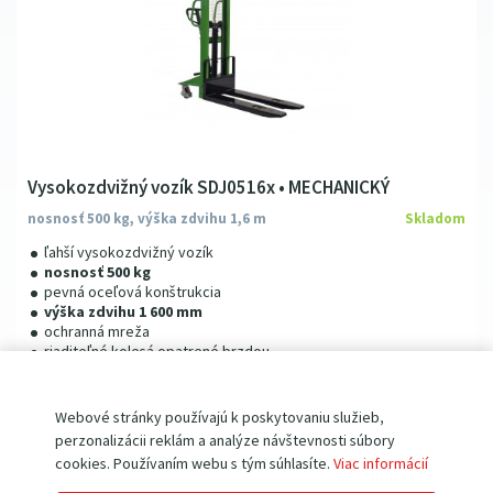
1
975
mm
(1)
Vysokozdvižný vozík SDJ0516x • MECHANICKÝ
nosnosť 500 kg, výška zdvihu 1,6 m
Skladom
ľahší vysokozdvižný vozík
nosnosť 500 kg
pevná oceľová konštrukcia
výška zdvihu 1 600 mm
ochranná mreža
riaditeľné kolesá opatrené brzdou
zdvih ojou alebo nožným pedálom
kvalitné polyuretanové kolesá
Webové stránky používajú k poskytovaniu služieb,
perzonalizácii reklám a analýze návštevnosti súbory
cookies. Používaním webu s tým súhlasíte.
Viac informácií
575
00
€