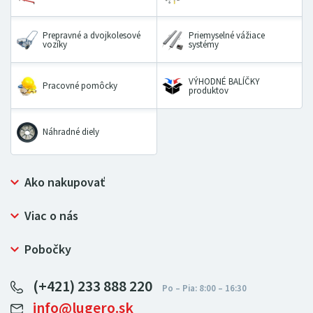
Prepravné a dvojkolesové
Priemyselné vážiace
vozíky
systémy
VÝHODNÉ BALÍČKY
Pracovné pomôcky
produktov
Náhradné diely
Ako nakupovať
Prečo nakupovať u LUGERO
Viac o nás
Často kladené otázky
Bezpečný nákup
Ochrana osobných údajov
Pobočky
Certifikát NATUR-PACK
Reklamačný poriadok
LUGERO Poľsko
Pre predajcov
(+421) 233 888 220
LUGERO Nemecko
info@lugero.sk
LUGERO Česká republika