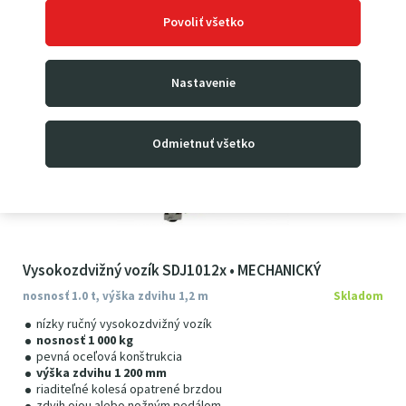
707
25
€
s DPH
Povoliť všetko
Nastavenie
Odmietnuť všetko
Vysokozdvižný vozík SDJ1012x • MECHANICKÝ
nosnosť 1.0 t, výška zdvihu 1,2 m
Skladom
nízky ručný vysokozdvižný vozík
nosnosť 1 000 kg
pevná oceľová konštrukcia
výška zdvihu 1 200 mm
riaditeľné kolesá opatrené brzdou
zdvih ojou alebo nožným pedálom