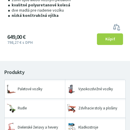
kvalitné polyuretanové kolesá
dve madlá pre riadenie vozíku
nízká konštrukčná výška
649
00
€
798
27
€
s DPH
Paletové vozíky
Vysokozdvižné vozíky
Rudle
Zdvíhacie stoly a plošiny
Dielenské žeriavy a hevery
Kladkostroje