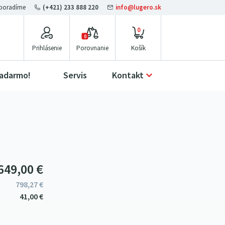
(+421) 233 888 220
info@lugero.sk
0
0
Prihlásenie
Porovnanie
zadarmo!
Servis
Kontakt
649
00
€
798
27
€
41
00
€