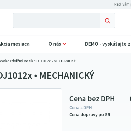
Akcia mesiaca
O nás
DEMO - vyskúšajte 
ysokozdvižný vozík SDJ1012x • MECHANICKÝ
SDJ1012x • MECHANICKÝ
Cena bez DPH
Cena s DPH