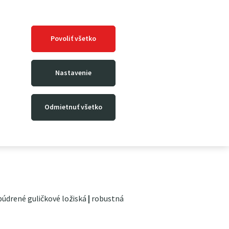
é manévrovanie sú na veži umiestnené dve veľké
zpečnú prevádzku
zaisťuje tuhá konštrukcia,
né oceľové rolne, čelná ochranná mreža, silné
Povoliť všetko
ydraulická jednotka.
Nastavenie
m
Odmietnuť všetko
mm
5 mm
údrené guličkové ložiská
|
robustná