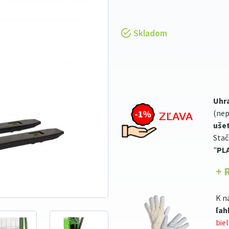
Skladom
Uhr
(nep
ušet
Stač
"
PL
+ 
K n
ľah
bie