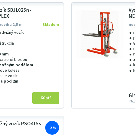
zík SDJ1025n •
Vy
PLEX
ME
 zdvihu 2,5 m
Skladom
nos
zdvižný vozík
štrukcia
00 mm
opatrené brzdou
o nožným pedálom
nové kolesá
enie vozíku
ka pod 2m
61
761
žný vozík PSO415s
- 2 %