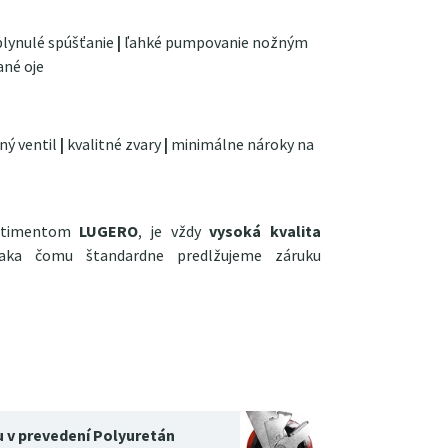
 plynulé spúšťanie
|
ľahké pumpovanie nožným
né oje
ný ventil
|
kvalitné zvary
|
minimálne nároky na
ortimentom
LUGERO
, je vždy
vysoká kvalita
vďaka čomu štandardne predlžujeme záruku
u v prevedení Polyuretán