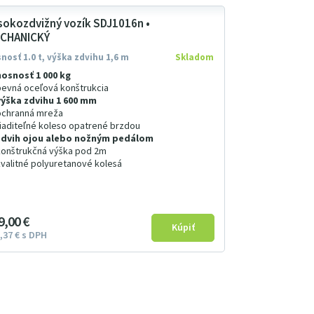
sokozdvižný vozík SDJ1016n •
CHANICKÝ
nosť 1.0 t, výška zdvihu 1,6 m
Skladom
nosnosť 1 000 kg
pevná oceľová konštrukcia
výška zdvihu 1 600 mm
ochranná mreža
riaditeľné koleso opatrené brzdou
zdvih ojou alebo nožným pedálom
konštrukčná výška pod 2m
kvalitné polyuretanové kolesá
9
00
€
37
€
s DPH