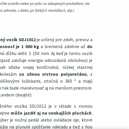
určite oceníte nielen pri práci so zakupeným produktom, ale
na zahrade, v dielni, pri ľahkých montážach, atp.)
ný vozík SDJ1012
je určený pre zdvih, prevoz a
osnosť je 1 000 kg
a bremená zdvihne až
do
nú dĺžku vidlíc 1 150 mm. Aj keď je tento vozík
ojazd zaisťuje energia odovzdaná obsluhou) je
k vďaka svojej konštrukcii, nízkej vlastnej
m kolesám
so silnou vrstvou polyuretánu
, z
guličkovými ložiskami, otočná o 360 ° a majú
m tak bude manévrovať aj na menšom priestore.
tandem (dvojité).
ižného vozíka SDJ1012 je v sklade s rovnou
rejme
môže jazdiť aj na vonkajších plochách
.
ýber je nožný pedál alebo ovládacie oje, ktoré
žia na plynulé spúšťanie nákladu a tiež s ňou