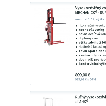
Vysokozdvižný vo
MECHANICKÝ - DU
nosnosť 1.0 t, výška
nízky ručný vysoko
nosnosť 1 000 kg
pevná oceľová kon
duplexný rám
výška zdvihu 2 5
riaditeľné kolesá 
zdvih ojou aleb
kvalitné polyureta
dve madlá pre riad
konštrukčná výš
809
00
€
995
07
€
s DPH
Ručný vysokozdvi
• ĽAHKÝ