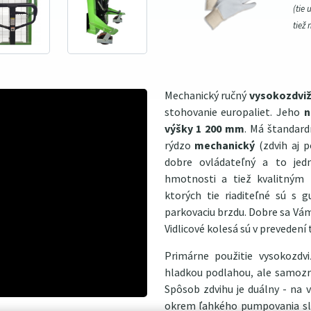
(tie 
tiež 
Mechanický ručný
vysokozdviž
stohovanie europaliet. Jeho
n
výšky 1 200 mm
. Má štandard
rýdzo
mechanický
(zdvih aj p
dobre ovládateľný a to jedna
hmotnosti a tiež kvalitný
ktorých tie riaditeľné sú s 
parkovaciu brzdu. Dobre sa Vá
Vidlicové kolesá sú v prevedení 
Primárne použitie vysokozdv
hladkou podlahou, ale samoz
Spôsob zdvihu je duálny - na v
okrem ľahkého pumpovania slú