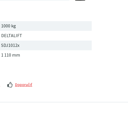
1000 kg
DELTALIFT
SDJ1012x
1
110
mm
z
Doporučiť