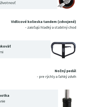
 životnosť
Vidlicové kolieska tandem (zdvojené)
- zaisťujú hladký a stabilný chod
ukoväť
mi
Nožný pedál
- pre rýchly a ľahký zdvih
notka
anie