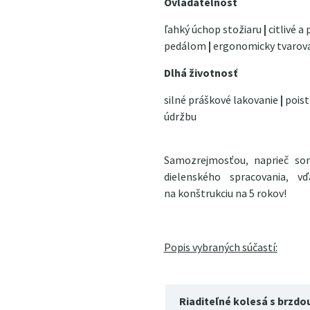
Ovládateľnosť
ľahký úchop stožiaru
|
citlivé a
pedálom
|
ergonomicky tvarova
Dlhá životnosť
silné práškové lakovanie
|
poist
údržbu
Samozrejmosťou, naprieč s
dielenského spracovania, 
na konštrukciu na 5 rokov!
Popis vybraných súčastí:
Riaditeľné kolesá s brzdo