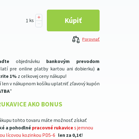
Porovnať
aďte
objednávku
bankovým prevodom
latí pre online platby kartou ani dobierku)
a
rite 1%
z celkovej ceny nákupu!
í len v nákupnom košíku uplatniť zľavový kupón
ATBA
"
RUKAVICE AKO BONUS
ákupu tohto tovaru máte možnosť získať
ké a pohodlné
pracovné rukavice
s jemnou
lou lícovou kozinkou PD5-6
len za 0,1€
!