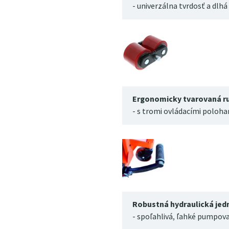
- univerzálna tvrdosť a dlhá
Ergonomicky tvarovaná r
- s tromi ovládacími poloha
Robustná hydraulická jed
- spoľahlivá, ľahké pumpov