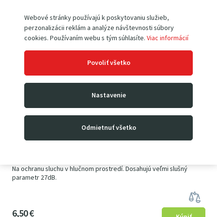
Webové stránky používajú k poskytovaniu služieb,
perzonalizácii reklám a analýze návštevnosti súbory
cookies. Používaním webu s tým súhlasíte.
Viac informácií
Povoliť všetko
Nastavenie
Odmietnuť všetko
Ochranné slúchadlá 27dB
Skladom
Na ochranu sluchu v hlučnom prostredí. Dosahujú veľmi slušný
parametr 27dB.
6
5
0
€