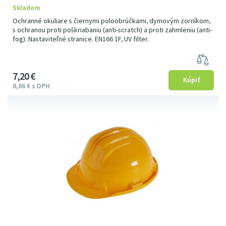
Skladom
Ochranné okuliare s čiernymi poloobrúčkami, dymovým zorníkom,
s ochranou proti poškriabaniu (anti-scratch) a proti zahmleniu (anti-
fog). Nastaviteľné stranice. EN166 1F, UV filter.
7
2
0
€
8
86
€
s DPH