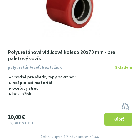
Polyuretánové vidlicové koleso 80x70 mm • pre
paletový vozík
polyuretán/oceľ, bez ložísk
Skladom
vhodné pre všetky typy povrchov
nešpiniaci materiál
oceľový stred
bez ložísk
10
00
€
12
3
0
€
s DPH
Zobrazujem
12
záznamov z 144.