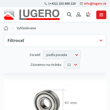
(+421) 233 888 220
info@lugero.sk
0
Vyhľadávanie
Filtrovať
Skladová dostupnosť
Zoradiť
Iba skladom
(144)
Záznamov na stránku
Cena