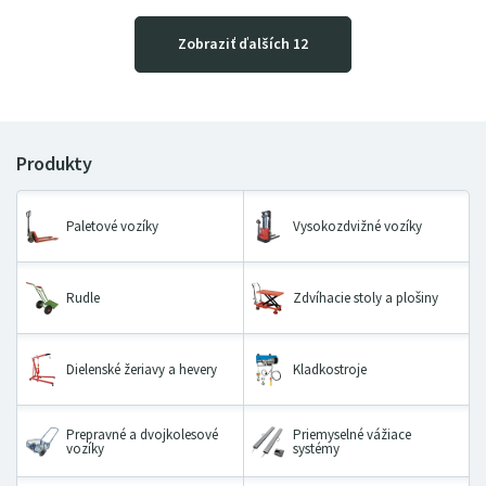
Zobraziť ďalších 12
Paletové vozíky
Vysokozdvižné vozíky
Rudle
Zdvíhacie stoly a plošiny
Dielenské žeriavy a hevery
Kladkostroje
Prepravné a dvojkolesové
Priemyselné vážiace
vozíky
systémy