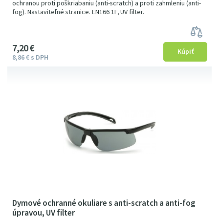
ochranou proti poškriabaniu (anti-scratch) a proti zahmleniu (anti-
fog). Nastaviteľné stranice. EN166 1F, UV filter.
7
2
0
€
8
86
€
s DPH
Dymové ochranné okuliare s anti-scratch a anti-fog
úpravou, UV filter