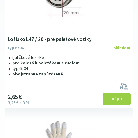
Ložisko L47 / 20 • pre paletové vozíky
typ 6204
Skladom
guličkové ložisko
pre kolesá k paleťákom a rudlom
typ 6204
obojstranne zapúzdrené
2
65
€
3
26
€
s DPH