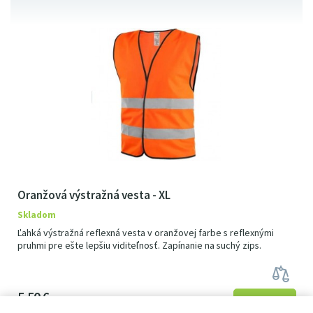
Oranžová výstražná vesta - XL
Skladom
Ľahká výstražná reflexná vesta v oranžovej farbe s reflexnými
pruhmi pre ešte lepšiu viditeľnosť. Zapínanie na suchý zips.
5
5
0
€
6
77
€
s DPH