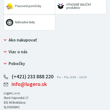
VÝHODNÉ BALÍČKY
Pracovné pomôcky
produktov
Náhradné diely
Ako nakupovať
Prečo nakupovať u LUGERO
Viac o nás
Často kladené otázky
Bezpečný nákup
Ochrana osobných údajov
Pobočky
Certifikát NATUR-PACK
Reklamačný poriadok
LUGERO Poľsko
Pre predajcov
(+421) 233 888 220
LUGERO Nemecko
info@lugero.sk
LUGERO Česká republika
LUGERO Maďarsko
Lugero, s.r.o.
Stará Vajnorská 17
LUGERO Rakousko
831 04
Bratislava
SLOVENSKO