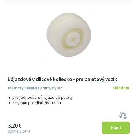
Nájazdové vidlicové koliesko • pre paletový vozík
rozmery 50x40x10 mm, nylon
Skladom
pre jednoduchší nájazd do palety
z nylonu pre dlhú životnosť
3
2
0
€
3
94
€
s DPH