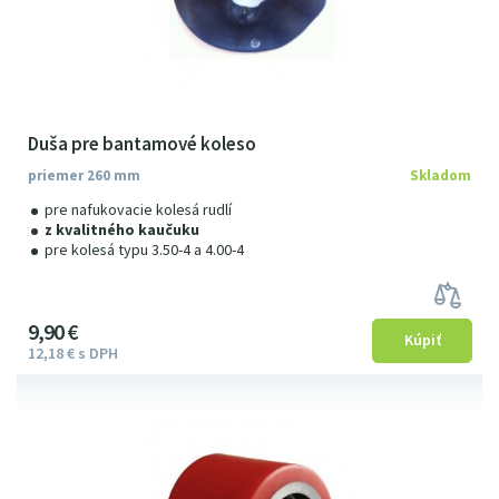
Duša pre bantamové koleso
priemer 260 mm
Skladom
pre nafukovacie kolesá rudlí
z kvalitného kaučuku
pre kolesá typu 3.50-4 a 4.00-4
9
9
0
€
12
18
€
s DPH