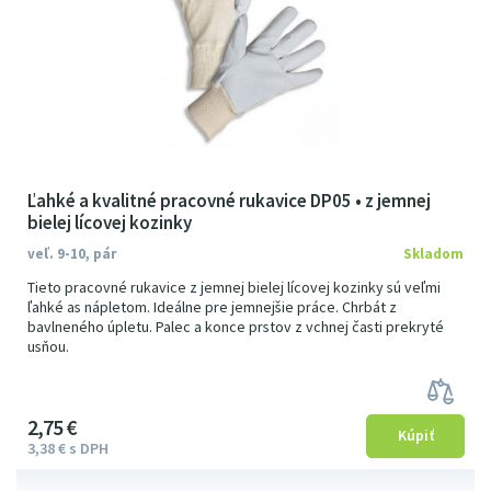
Ľahké a kvalitné pracovné rukavice DP05 • z jemnej
bielej lícovej kozinky
veľ. 9-10, pár
Skladom
Tieto pracovné rukavice z jemnej bielej lícovej kozinky sú veľmi
ľahké as nápletom. Ideálne pre jemnejšie práce. Chrbát z
bavlneného úpletu. Palec a konce prstov z vchnej časti prekryté
usňou.
2
75
€
3
38
€
s DPH