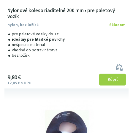
Nylonové koleso riaditeľné 200 mm • pre paletový
vozík
nylon, bez ložísk
Skladom
pre paletové vozíky do 3 t
ideálny pre hladké povrchy
nešpiniaci materiál
vhodné do potravinárstva
bez ložísk
9
8
0
€
12
05
€
s DPH