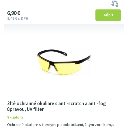
6
9
0
€
8
49
€
s DPH
Žlté ochranné okuliare s anti-scratch a anti-fog
úpravou, UV filter
Skladom
Ochranné okuliare s čiernymi poloobrúčkami, žltým zorníkom, s