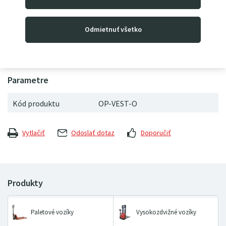
Reflexná výstražná vesta je vyrobená z kvalitného a 100%
Odmietnuť všetko
polyesteru. Obsahuje reflexné pásky, aby bola zvýšená
bezpečnosť používateľa pri nasvietení. Univerzálna veľkosť
XL.
Kód produktu
OP-VEST-O
Vytlačiť
Odoslať dotaz
Doporučiť
Paletové vozíky
Vysokozdvižné vozíky