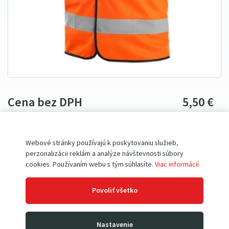
Cena bez DPH
5
5
0
€
Cena s DPH
6
77
€
8
5
0
€
Webové stránky používajú k poskytovaniu služieb,
perzonalizácii reklám a analýze návštevnosti súbory
Skladom
cookies. Používaním webu s tým súhlasíte.
Viac informácií
Povoliť všetko
Nastavenie
Porovnať