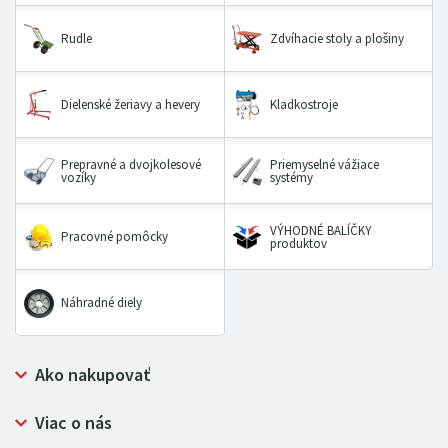
Rudle
Zdvíhacie stoly a plošiny
Dielenské žeriavy a hevery
Kladkostroje
Prepravné a dvojkolesové
Priemyselné vážiace
vozíky
systémy
VÝHODNÉ BALÍČKY
Pracovné pomôcky
produktov
Náhradné diely
Ako nakupovať
Prečo nakupovať u LUGERO
Viac o nás
Často kladené otázky