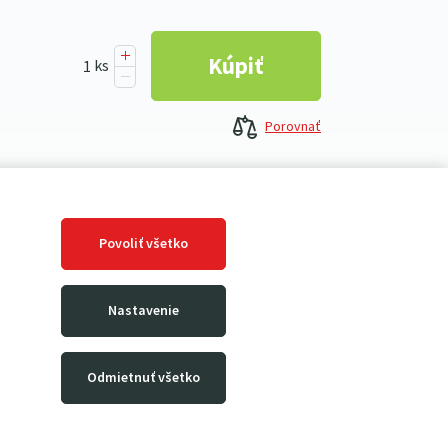
Porovnať
 pre ľahké montážne práce, manipuláciu s
, prácu na záhrade, atp.
Povoliť všetko
do 4)
 5)
 do 4)
Nastavenie
1
(od 0 do 4)
Odmietnuť všetko
rozia mechanické riziká (odretie, porezanie...).
.