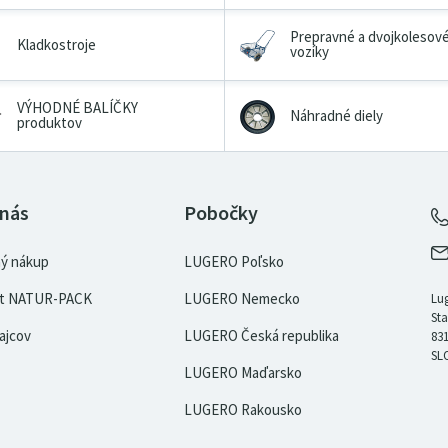
Prepravné a dvojkolesov
Kladkostroje
vozíky
VÝHODNÉ BALÍČKY
Náhradné diely
produktov
 nás
Pobočky
ý nákup
LUGERO Poľsko
kát NATUR-PACK
LUGERO Nemecko
Lug
Sta
ajcov
LUGERO Česká republika
831
SL
LUGERO Maďarsko
LUGERO Rakousko