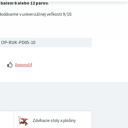
alení 6 alebo 12 párov.
odávame v univerzálnej veľkosti 9/10.
OP-RUK-PD05-10
z
Doporučiť
Zdvíhacie stoly a plošiny