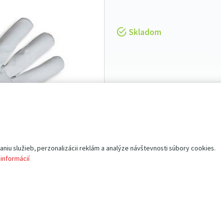
Skladom
Tieto rukavice sú určené napr.
predmetmi v skladoch, dielňach
Odolnosť proti oderu =
2
(od 0 
Odolnosť proti rezu =
1
(od 0 do
iu služieb, perzonalizácii reklám a analýze návštevnosti súbory cookies.
Odolnosť proti trhaniu =
1
(od 0
 informácií
Odolnosť proti prepichnutiu =
Úchopová schopnosť =
5
Rukavice slúžia pre práce, kde h
Nie sú odolné proti premočeniu