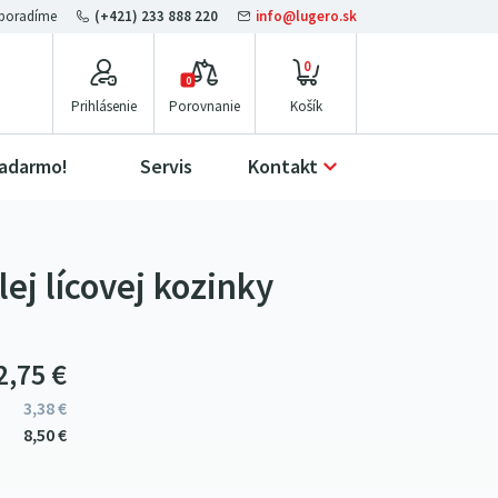
(+421) 233 888 220
info@lugero.sk
0
0
Prihlásenie
Porovnanie
zadarmo!
Servis
Kontakt
ej lícovej kozinky
2
75
€
3
38
€
8
5
0
€