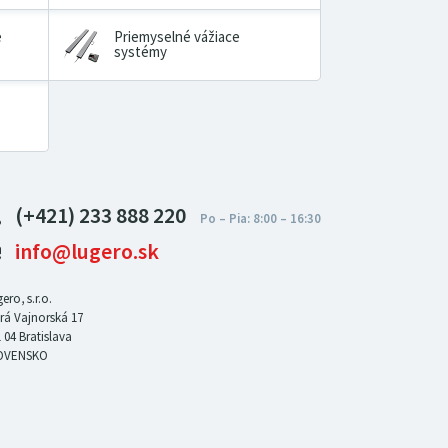
é
Priemyselné vážiace
systémy
(+421) 233 888 220
info@lugero.sk
ero, s.r.o.
rá Vajnorská 17
 04
Bratislava
OVENSKO