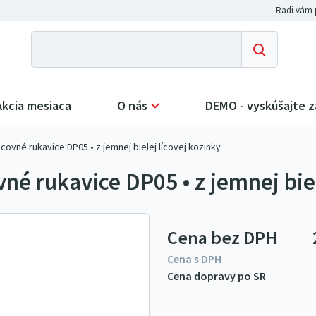
Akcia mesiaca
O nás
DEMO - vyskúšajte 
acovné rukavice DP05 • z jemnej bielej lícovej kozinky
né rukavice DP05 • z jemnej biel
Cena bez DPH
Cena s DPH