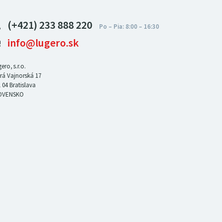
(+421) 233 888 220
info@lugero.sk
ero, s.r.o.
rá Vajnorská 17
 04
Bratislava
OVENSKO