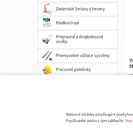
Dielenské žeriavy a hevery
Kladkostroje
Prepravné a dvojkolesové
vozíky
Priemyselné vážiace systémy
V
M
Pracovné pomôcky
n
z
Náhradné diely
VÝHODNÉ BALÍČKY produktov
Webové stránky používajú k poskytovan
Filtrovať
Používaním webu s tým súhlasíte.
Viac