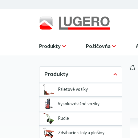
Produkty
Požičovňa
Paletové vozíky
Vysokozdvižné vozíky
Rudle
Zdvíhacie stoly a plošiny