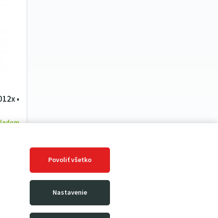
012x •
kladom
zík
Povoliť všetko
rzdou
álom
Nastavenie
lesá
u