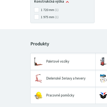
Konstrukčná výška
1
720
mm
(1)
1
975
mm
(1)
Paletové vozíky
Dielenské žeriavy a hevery
Pracovné pomôcky