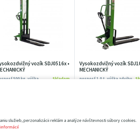
ysokozdvižný vozík SDJ0516x •
Vysokozdvižný vozík SDJ1
ECHANICKÝ
MECHANICKÝ
osnosť 500 kg, výška
Skladom
nosnosť 1.0 t, výška zdvihu
S
dvihu 1,6 m
1,2 m
ľahší vysokozdvižný vozík
nízky ručný vysokozdvižný vo
nosnosť 500 kg
nosnosť 1 000 kg
pevná oceľová konštrukcia
pevná oceľová konštrukcia
výška zdvihu 1 600 mm
výška zdvihu 1 200 mm
ochranná mreža
riaditeľné kolesá opatrené b
riaditeľné kolesá opatrené brzdou
zdvih ojou alebo nožným ped
iu služieb, perzonalizácii reklám a analýze návštevnosti súbory cookies.
zdvih ojou alebo nožným
kvalitné polyuretanové ko
 informácií
pedálom
dve madlá pre riadenie vozík
kvalitné polyuretanové kolesá
nízká konštrukčná výška