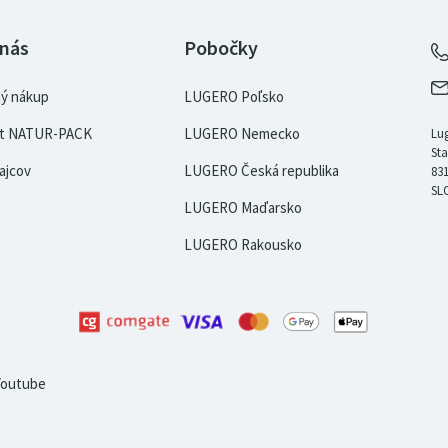
 nás
Pobočky
ý nákup
LUGERO Poľsko
kát NATUR-PACK
LUGERO Nemecko
Lug
Sta
ajcov
LUGERO Česká republika
831
SL
LUGERO Maďarsko
LUGERO Rakousko
Youtube