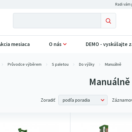
Akcia mesiaca
O nás
DEMO - vyskúšajte 
Průvodce výběrem
S paletou
Do výšky
Manuálně
Manuálně
Zoradiť
Záznamov