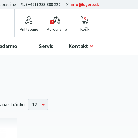
(+421) 233 888 220
info@lugero.sk
0
0
Prihlásenie
Porovnanie
zadarmo!
Servis
Kontakt
 na stránku