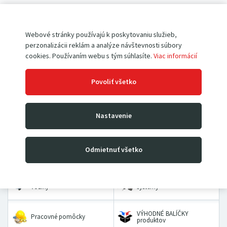
Pokiaľ ešte u nás nemáte vytvorený účet,
registrujte sa
.
Webové stránky používajú k poskytovaniu služieb,
perzonalizácii reklám a analýze návštevnosti súbory
cookies. Používaním webu s tým súhlasíte.
Viac informácií
Povoliť všetko
Paletové vozíky
Vysokozdvižné vozíky
Nastavenie
Rudle
Zdvíhacie stoly a plošiny
Odmietnuť všetko
Dielenské žeriavy a hevery
Kladkostroje
Prepravné a dvojkolesové
Priemyselné vážiace
vozíky
systémy
VÝHODNÉ BALÍČKY
Pracovné pomôcky
produktov