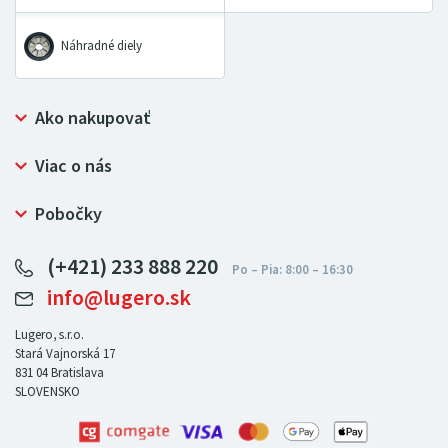
Náhradné diely
Ako nakupovať
Prečo nakupovať u LUGERO
Viac o nás
Často kladené otázky
Bezpečný nákup
Ochrana osobných údajov
Pobočky
Certifikát NATUR-PACK
Reklamačný poriadok
LUGERO Poľsko
Pre predajcov
(+421) 233 888 220
LUGERO Nemecko
info@lugero.sk
LUGERO Česká republika
LUGERO Maďarsko
Lugero, s.r.o.
Stará Vajnorská 17
LUGERO Rakousko
831 04
Bratislava
SLOVENSKO