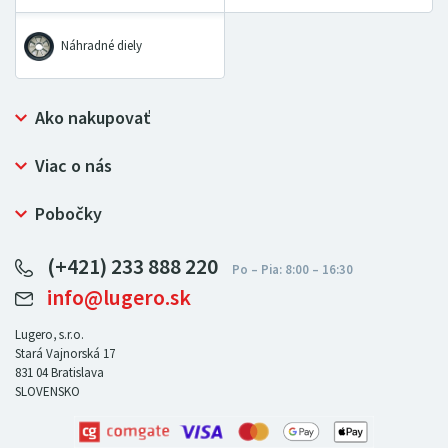
Náhradné diely
Ako nakupovať
Prečo nakupovať u LUGERO
Viac o nás
Často kladené otázky
Bezpečný nákup
Ochrana osobných údajov
Pobočky
Certifikát NATUR-PACK
Reklamačný poriadok
LUGERO Poľsko
Pre predajcov
(+421) 233 888 220
LUGERO Nemecko
info@lugero.sk
LUGERO Česká republika
LUGERO Maďarsko
Lugero, s.r.o.
Stará Vajnorská 17
LUGERO Rakousko
831 04
Bratislava
SLOVENSKO