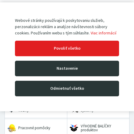
Pokiaľ ešte u nás nemáte vytvorený účet,
registrujte sa
.
Webové stránky používajú k poskytovaniu služieb,
perzonalizácii reklám a analýze návštevnosti súbory
cookies. Používaním webu s tým súhlasíte.
Viac informácií
Povoliť všetko
Paletové vozíky
Vysokozdvižné vozíky
Nastavenie
Rudle
Zdvíhacie stoly a plošiny
Odmietnuť všetko
Dielenské žeriavy a hevery
Kladkostroje
Prepravné a dvojkolesové
Priemyselné vážiace
vozíky
systémy
VÝHODNÉ BALÍČKY
Pracovné pomôcky
produktov