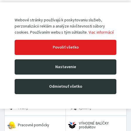
Pokiaľ ešte u nás nemáte vytvorený účet,
registrujte sa
.
Webové stránky používajú k poskytovaniu služieb,
perzonalizácii reklám a analýze návštevnosti súbory
cookies. Používaním webu s tým súhlasíte.
Viac informácií
Povoliť všetko
Paletové vozíky
Vysokozdvižné vozíky
Nastavenie
Rudle
Zdvíhacie stoly a plošiny
Odmietnuť všetko
Dielenské žeriavy a hevery
Kladkostroje
Prepravné a dvojkolesové
Priemyselné vážiace
vozíky
systémy
VÝHODNÉ BALÍČKY
Pracovné pomôcky
produktov