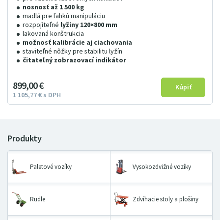
nosnosť až 1 500 kg
madlá pre ľahkú manipuláciu
rozpojiteľné
lyžiny 120×800 mm
lakovaná konštrukcia
možnosť kalibrácie aj ciachovania
staviteľné nôžky pre stabilitu lyžín
čitateľný zobrazovací indikátor
899
00
€
1
105
77
€
s DPH
Paletové vozíky
Vysokozdvižné vozíky
Rudle
Zdvíhacie stoly a plošiny