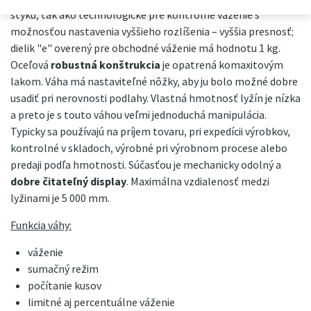
styku, tak ako technologické pre kontrolné váženie s
možnosťou nastavenia vyššieho rozlíšenia – vyššia presnosť;
dielik "e" overený pre obchodné váženie má hodnotu 1 kg.
Oceľová
robustná konštrukcia
je opatrená komaxitovým
lakom. Váha má nastaviteľné nôžky, aby ju bolo možné dobre
usadiť pri nerovnosti podlahy. Vlastná hmotnosť lyžín je nízka
a preto je s touto váhou veľmi jednoduchá manipulácia.
Typicky sa používajú na príjem tovaru, pri expedícii výrobkov,
kontrolné v skladoch, výrobné pri výrobnom procese alebo
predaji podľa hmotnosti. Súčasťou je mechanicky odolný a
dobre čitateľný display
. Maximálna vzdialenosť medzi
lyžinami je 5 000 mm.
Funkcia váhy:
váženie
sumačný režim
počítanie kusov
limitné aj percentuálne váženie