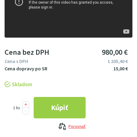
Cena bez DPH
980
00
€
Cena s DPH
1
205
4
0
€
15
00
€
Skladom
Porovnať