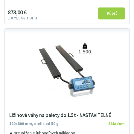
878
00
€
1
079
94
€
s DPH
Ližinové váhy na palety do 1.5t • NASTAVITEĽNÉ
120x800 mm, dielik od 50 g
Skladom
pre váženie ľubovoľných nákladov