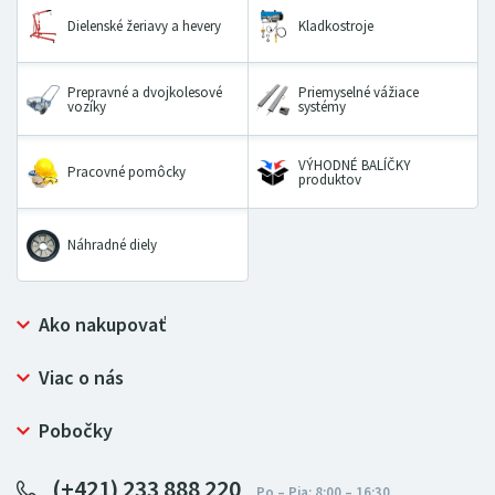
Dielenské žeriavy a hevery
Kladkostroje
Prepravné a dvojkolesové
Priemyselné vážiace
vozíky
systémy
VÝHODNÉ BALÍČKY
Pracovné pomôcky
produktov
Náhradné diely
Ako nakupovať
Prečo nakupovať u LUGERO
Viac o nás
Často kladené otázky
Bezpečný nákup
Ochrana osobných údajov
Pobočky
Certifikát NATUR-PACK
Reklamačný poriadok
LUGERO Poľsko
Pre predajcov
(+421) 233 888 220